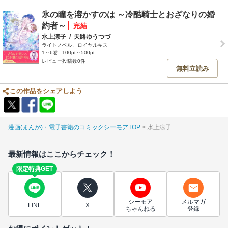
氷の瞳を溶かすのは ～冷酷騎士とおざなりの婚
約者～
水上涼子
/
天路ゆうつづ
ライトノベル、ロイヤルキス
1～6巻
100pt～500pt
レビュー投稿数0件
無料立読み
この作品をシェアしよう
漫画(まんが)・電子書籍のコミックシーモアTOP
水上涼子
最新情報はここからチェック！
限定特典GET
シーモア
メルマガ
LINE
X
ちゃんねる
登録