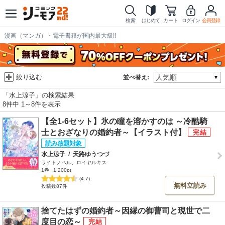
検索
はじめて
カート
ログイン
会員登録
漫画（マンガ）・電子書籍が国内最大級!!
絞り込む
並べ替え:
「水上涼子」の検索結果
8件中 1～8件を表示
【全1-6セット】氷の瞳を溶かすのは ～冷酷騎
士とおざなりの婚約者～【イラスト付】
水上涼子
/
天路ゆうつづ
ライトノベル、ロイヤルキス
1巻
1,200pt
(4.7)
無料立読み
投稿数87件
捨てたはずの婚約者～因縁の御曹司と現世で二
度目の恋～