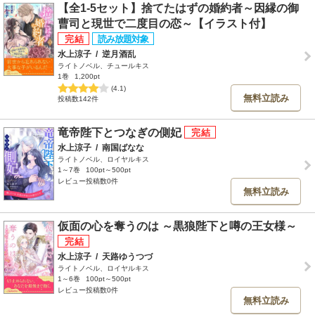
【全1-5セット】捨てたはずの婚約者～因縁の御
曹司と現世で二度目の恋～【イラスト付】
水上涼子
/
逆月酒乱
ライトノベル、チュールキス
1巻
1,200pt
(4.1)
無料立読み
投稿数142件
竜帝陛下とつなぎの側妃
水上涼子
/
南国ばなな
ライトノベル、ロイヤルキス
1～7巻
100pt～500pt
レビュー投稿数0件
無料立読み
仮面の心を奪うのは ～黒狼陛下と噂の王女様～
水上涼子
/
天路ゆうつづ
ライトノベル、ロイヤルキス
1～6巻
100pt～500pt
レビュー投稿数0件
無料立読み