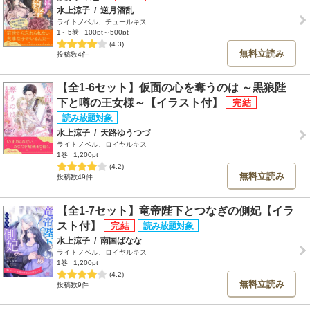
水上涼子
/
逆月酒乱
ライトノベル、チュールキス
1～5巻
100pt～500pt
(4.3)
無料立読み
投稿数4件
【全1-6セット】仮面の心を奪うのは ～黒狼陛
下と噂の王女様～【イラスト付】
水上涼子
/
天路ゆうつづ
ライトノベル、ロイヤルキス
1巻
1,200pt
(4.2)
無料立読み
投稿数49件
【全1-7セット】竜帝陛下とつなぎの側妃【イラ
スト付】
水上涼子
/
南国ばなな
ライトノベル、ロイヤルキス
1巻
1,200pt
(4.2)
無料立読み
投稿数9件