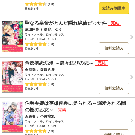
(4.8)
立読み増量中
投稿数8件
聖なる皇帝がとんだ隠れ絶倫だった件
葛城阿高
/
長谷川ゆう
ライトノベル、ロイヤルキス
1～5巻
100pt～500pt
(5.0)
無料立読み
投稿数3件
帝都初恋浪漫 ～蝶々結びの恋～
蒼磨奏
/
森原八鹿
ライトノベル、ロイヤルキス
1～6巻
100pt～500pt
(5.0)
無料立読み
投稿数3件
伯爵令嬢は英雄侯爵に娶られる～溺愛される闇
の檻の乙女～
蒼磨奏
/
小路龍流
ライトノベル、ロイヤルキス
1～6巻
100pt～500pt
(5.0)