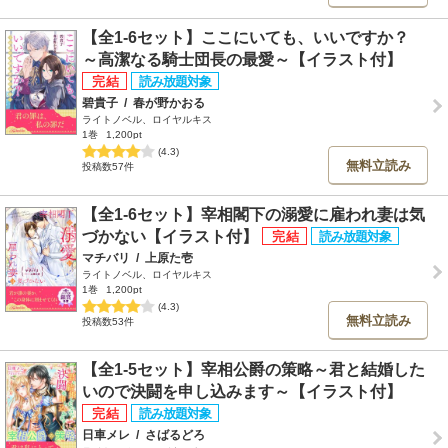
【全1-6セット】ここにいても、いいですか？
～高潔なる騎士団長の最愛～【イラスト付】
碧貴子
/
春が野かおる
ライトノベル、ロイヤルキス
1巻
1,200pt
(4.3)
無料立読み
投稿数57件
【全1-6セット】宰相閣下の溺愛に雇われ妻は気
づかない【イラスト付】
マチバリ
/
上原た壱
ライトノベル、ロイヤルキス
1巻
1,200pt
(4.3)
無料立読み
投稿数53件
【全1-5セット】宰相公爵の策略～君と結婚した
いので決闘を申し込みます～【イラスト付】
日車メレ
/
さばるどろ