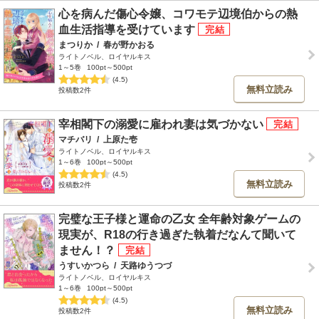
心を病んだ傷心令嬢、コワモテ辺境伯からの熱
血生活指導を受けています
まつりか
/
春が野かおる
ライトノベル、ロイヤルキス
1～5巻
100pt～500pt
(4.5)
無料立読み
投稿数2件
宰相閣下の溺愛に雇われ妻は気づかない
マチバリ
/
上原た壱
ライトノベル、ロイヤルキス
1～6巻
100pt～500pt
(4.5)
無料立読み
投稿数2件
完璧な王子様と運命の乙女 全年齢対象ゲームの
現実が、R18の行き過ぎた執着だなんて聞いて
ません！？
うすいかつら
/
天路ゆうつづ
ライトノベル、ロイヤルキス
1～6巻
100pt～500pt
(4.5)
無料立読み
投稿数2件