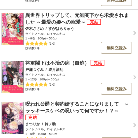
無料立読み
投稿数3件
異世界トリップして、元帥閣下から求愛されま
した ～最愛の姫への寵愛～
佐木ささめ
/
すがはらりゅう
ライトノベル、ロイヤルキス
1～6巻
100pt～500pt
(5.0)
無料立読み
投稿数2件
将軍閣下は不治の病（自称）
戸瀬つぐみ
/
逆月酒乱
ライトノベル、ロイヤルキス
1～12巻
100pt～500pt
(5.0)
無料立読み
投稿数2件
呪われ公爵と契約婚することになりまして ～
ラッキースケベの呪いって何ですか！？～
まつりか
/
鈴ノ助
ライトノベル、ロイヤルキス
1～6巻
100pt～500pt