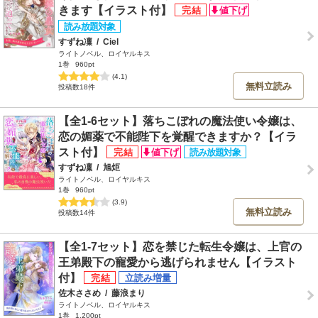
きます【イラスト付】
すずね凜
/
Ciel
ライトノベル、ロイヤルキス
1巻
960pt
(4.1)
無料立読み
投稿数18件
【全1-6セット】落ちこぼれの魔法使い令嬢は、
恋の媚薬で不能陛下を覚醒できますか？【イラ
スト付】
すずね凜
/
旭炬
ライトノベル、ロイヤルキス
1巻
960pt
(3.9)
無料立読み
投稿数14件
【全1-7セット】恋を禁じた転生令嬢は、上官の
王弟殿下の寵愛から逃げられません【イラスト
付】
佐木ささめ
/
藤浪まり
ライトノベル、ロイヤルキス
1巻
1,200pt