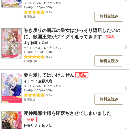
ライトノベル、ロイヤルキス
1～6巻
100pt～500pt
(5.0)
無料立読み
投稿数1件
巻き戻りの断罪の皇女はひっそり隠居したいの
に、敵国王弟がグイグイ迫ってきます
すずね凜
/
Ciel
ライトノベル、ロイヤルキス
1～6巻
100pt～500pt
(5.0)
無料立読み
投稿数1件
妻を愛してはいけません
イチニ
/
森原八鹿
ライトノベル、ロイヤルキス
1～6巻
100pt～500pt
(5.0)
無料立読み
投稿数1件
死神魔導士様を即落ちさせてしまいました
杜来リノ
/
鈴ノ助