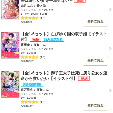
爵は愛しい妻を手放せない～
糸月ふみ
/
鈴ノ助
ライトノベル、ロイヤルキス
1～7巻
100pt～500pt
(4.6)
無料立読み
投稿数5件
【全1-6セット】亡びゆく国の双子姫【イラスト
付】
蒼磨奏
/
夜咲こん
ライトノベル、ロイヤルキス
1巻
1,200pt
(4.5)
無料立読み
投稿数25件
【全1-6セット】獅子王太子は死に戻り公女を運
命から救いたい【イラスト付】
東万里央
/
夜咲こん
ライトノベル、ロイヤルキス
1巻
1,200pt
(4.5)
無料立読み
投稿数15件