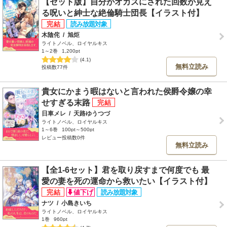
【セット版】自分がオカズにされた回数が見え
る呪いと紳士な絶倫騎士団長【イラスト付】
木陰侘
/
旭炬
ライトノベル、ロイヤルキス
1～2巻
1,200pt
(4.1)
無料立読み
投稿数77件
貴女にかまう暇はないと言われた侯爵令嬢の幸
せすぎる末路
日車メレ
/
天路ゆうつづ
ライトノベル、ロイヤルキス
1～6巻
100pt～500pt
レビュー投稿数0件
無料立読み
【全1-6セット】君を取り戻すまで何度でも 最
愛の妻を死の運命から救いたい【イラスト付】
ナツ
/
小島きいち
ライトノベル、ロイヤルキス
1巻
960pt