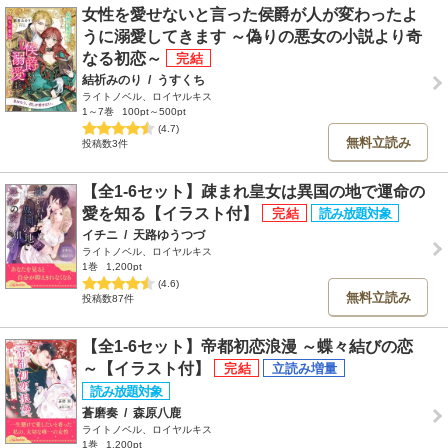
女性を愛せないと言った侯爵が人が変わったよ
うに溺愛してきます ～偽りの悪女の小説より奇
なる初恋～
結祈みのり
/
うすくち
ライトノベル、ロイヤルキス
1～7巻
100pt～500pt
(4.7)
無料立読み
投稿数3件
【全1-6セット】疎まれ皇女は異国の地で運命の
愛を知る【イラスト付】
イチニ
/
天路ゆうつづ
ライトノベル、ロイヤルキス
1巻
1,200pt
(4.6)
無料立読み
投稿数87件
【全1-6セット】帝都初恋浪漫 ～蝶々結びの恋
～【イラスト付】
蒼磨奏
/
森原八鹿
ライトノベル、ロイヤルキス
1巻
1,200pt