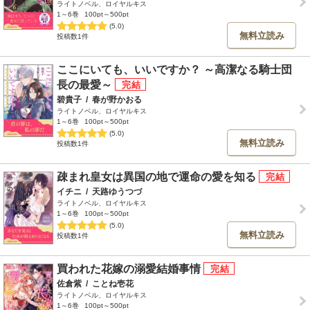
ライトノベル、ロイヤルキス
1～6巻
100pt～500pt
(5.0)
無料立読み
投稿数1件
ここにいても、いいですか？ ～高潔なる騎士団
長の最愛～
碧貴子
/
春が野かおる
ライトノベル、ロイヤルキス
1～6巻
100pt～500pt
(5.0)
無料立読み
投稿数1件
疎まれ皇女は異国の地で運命の愛を知る
イチニ
/
天路ゆうつづ
ライトノベル、ロイヤルキス
1～6巻
100pt～500pt
(5.0)
無料立読み
投稿数1件
買われた花嫁の溺愛結婚事情
佐倉紫
/
ことね壱花
ライトノベル、ロイヤルキス
1～6巻
100pt～500pt