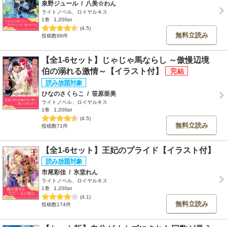
泉野ジュール
/
八美☆わん
ライトノベル、ロイヤルキス
1巻
1,200pt
(4.5)
無料立読み
投稿数98件
【全1-6セット】じゃじゃ馬ならし ～傲慢辺境
伯の溺れる激情～【イラスト付】
ひなのさくらこ
/
笹原亜美
ライトノベル、ロイヤルキス
1巻
1,200pt
(4.5)
無料立読み
投稿数71件
【全1-6セット】王妃のプライド【イラスト付】
市尾彩佳
/
氷堂れん
ライトノベル、ロイヤルキス
1巻
1,200pt
(4.1)
無料立読み
投稿数174件