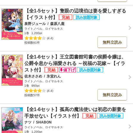
【全1-5セット】隻眼の辺境伯は妻を愛しすぎる
【イラスト付】
泉野ジュール
/
森原八鹿
ライトノベル、ロイヤルキス
1巻
1,200pt
(4.4)
無料立読み
投稿数61件
【全1-6セット】王立図書館司書の侯爵令嬢は、
公爵令息から溺愛される ～祝福の花嫁～【イラ
スト付】
佐木ささめ
/
氷堂れん
ライトノベル、ロイヤルキス
1巻
960pt
(4.4)
無料立読み
投稿数57件
【全1-6セット】孤高の魔法使いは初恋の新妻を
手放せない【イラスト付】
ナツ
/
SHABON
ライトノベル、ロイヤルキス
1巻
1,200pt