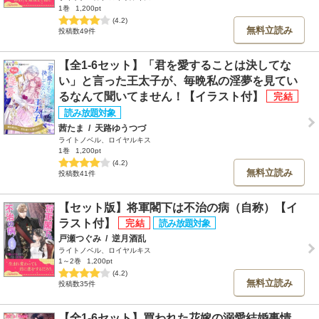
1巻
1,200pt
(4.2)
無料立読み
投稿数49件
【全1-6セット】「君を愛することは決してな
い」と言った王太子が、毎晩私の淫夢を見てい
るなんて聞いてません！【イラスト付】
茜たま
/
天路ゆうつづ
ライトノベル、ロイヤルキス
1巻
1,200pt
(4.2)
無料立読み
投稿数41件
【セット版】将軍閣下は不治の病（自称）【イ
ラスト付】
戸瀬つぐみ
/
逆月酒乱
ライトノベル、ロイヤルキス
1～2巻
1,200pt
(4.2)
無料立読み
投稿数35件
【全1-6セット】買われた花嫁の溺愛結婚事情