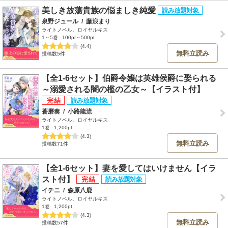
美しき放蕩貴族の悩ましき純愛
泉野ジュール
/
藤浪まり
ライトノベル、ロイヤルキス
1～5巻
100pt～500pt
(4.4)
無料立読み
投稿数5件
【全1-6セット】伯爵令嬢は英雄侯爵に娶られる
～溺愛される闇の檻の乙女～【イラスト付】
蒼磨奏
/
小路龍流
ライトノベル、ロイヤルキス
1巻
1,200pt
(4.3)
無料立読み
投稿数71件
【全1-6セット】妻を愛してはいけません【イラ
スト付】
イチニ
/
森原八鹿
ライトノベル、ロイヤルキス
1巻
1,200pt
(4.3)
無料立読み
投稿数57件