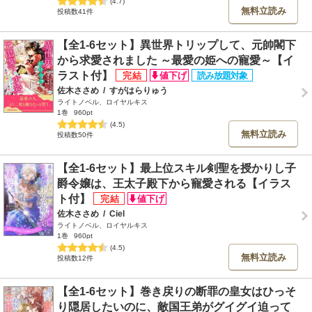
(4.7)
無料立読み
投稿数41件
【全1-6セット】異世界トリップして、元帥閣下
から求愛されました ～最愛の姫への寵愛～【イ
ラスト付】
佐木ささめ
/
すがはらりゅう
ライトノベル、ロイヤルキス
1巻
960pt
(4.5)
無料立読み
投稿数50件
【全1-6セット】最上位スキル剣聖を授かりし子
爵令嬢は、王太子殿下から寵愛される【イラス
ト付】
佐木ささめ
/
Ciel
ライトノベル、ロイヤルキス
1巻
960pt
(4.5)
無料立読み
投稿数12件
【全1-6セット】巻き戻りの断罪の皇女はひっそ
り隠居したいのに、敵国王弟がグイグイ迫って