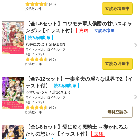
(4.6)
立読み増量中
投稿数72件
【全1-6セット】コワモテ軍人侯爵の甘いスキャ
ンダル【イラスト付】
八巻にのは
/
SHABON
ライトノベル、ロイヤルキス
1巻
1,200pt
(4.6)
立読み増量中
投稿数36件
【全7-12セット】一妻多夫の淫らな世界で2【イ
ラスト付】
うすいかつら
/
北沢きょう
ライトノベル、ロイヤルキス
1巻
1,200pt
(4.6)
無料立読み
投稿数23件
【全1-6セット】愛に泣く黒騎士 ～導かれるふ
たりの想い～【イラスト付】