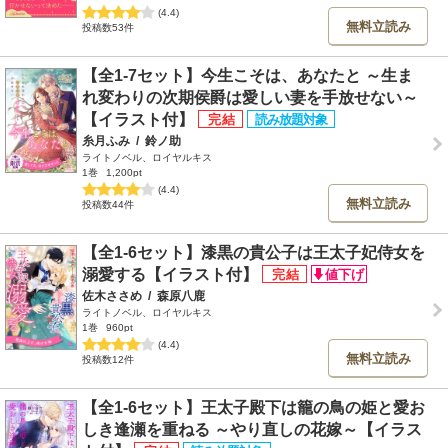
(4.4)
無料立読み
投稿数53件
【全1-7セット】今生こそは、あなたと ～生ま
れ変わりの次期侯爵は愛しい妻を手放せない～
【イラスト付】
糸月ふみ
/
鈴ノ助
ライトノベル、ロイヤルキス
1巻
1,200pt
(4.4)
無料立読み
投稿数44件
【全1-6セット】漆黒の貴公子は王太子妃侍女を
溺愛する【イラスト付】
佐木ささめ
/
森原八鹿
ライトノベル、ロイヤルキス
1巻
960pt
(4.4)
無料立読み
投稿数12件
【全1-6セット】王太子殿下は籠の鳥の姫と愛お
しき逢瀬を重ねる ～やり直しの花嫁～【イラス