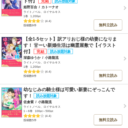
ト付】
姫野百合
/
カトーナオ
ライトノベル、ロイヤルキス
1巻
1,200pt
(4.4)
無料立読み
投稿数9件
【全1-5セット】訳アリおじ様の幼妻になりま
す！ 甘ーい新婚生活は幽霊屋敷で【イラスト
付】
深森ゆうか
/
小路龍流
ライトノベル、ロイヤルキス
1巻
1,200pt
(4.4)
無料立読み
投稿数9件
幼なじみの騎士様は可愛い新妻にぞっこんで
す！
佐倉紫
/
小路龍流
ライトノベル、ロイヤルキス
1～6巻
100pt～500pt
(4.4)
無料立読み
投稿数5件