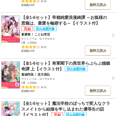
(4.3)
無料立読み
投稿数23件
【全1-6セット】帝都純愛浪漫綺譚 ～お狐様の
恩寵は、最愛を輪廻する～【イラスト付】
蒼磨奏
/
ことね壱花
ライトノベル、ロイヤルキス
1巻
1,200pt
(4.3)
無料立読み
投稿数23件
【全1-6セット】将軍閣下の異世界らぶらぶ婚姻
奇譚 上【イラスト付】
葛城阿高
/
逆月酒乱
ライトノベル、ロイヤルキス
1巻
1,200pt
(4.3)
無料立読み
投稿数18件
【全1-6セット】魔法学校のぼっちで変人なクラ
スメイトから結婚を申し込まれた優等生の話
【イラスト付】