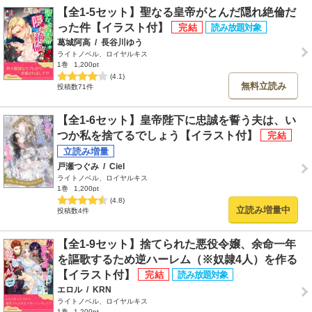
【全1-5セット】聖なる皇帝がとんだ隠れ絶倫だ
った件【イラスト付】
葛城阿高
/
長谷川ゆう
ライトノベル、ロイヤルキス
1巻
1,200pt
(4.1)
無料立読み
投稿数71件
【全1-6セット】皇帝陛下に忠誠を誓う夫は、い
つか私を捨てるでしょう【イラスト付】
戸瀬つぐみ
/
Ciel
ライトノベル、ロイヤルキス
1巻
1,200pt
(4.8)
立読み増量中
投稿数4件
【全1-9セット】捨てられた悪役令嬢、余命一年
を謳歌するため逆ハーレム（※奴隷4人）を作る
【イラスト付】
エロル
/
KRN
ライトノベル、ロイヤルキス
1巻
1,200pt