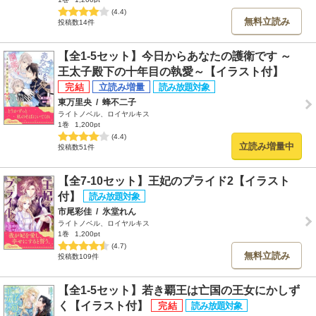
(4.4)
無料立読み
投稿数14件
【全1-5セット】今日からあなたの護衛です ～
王太子殿下の十年目の執愛～【イラスト付】
東万里央
/
蜂不二子
ライトノベル、ロイヤルキス
1巻
1,200pt
(4.4)
立読み増量中
投稿数51件
【全7-10セット】王妃のプライド2【イラスト
付】
市尾彩佳
/
氷堂れん
ライトノベル、ロイヤルキス
1巻
1,200pt
(4.7)
無料立読み
投稿数109件
【全1-5セット】若き覇王は亡国の王女にかしず
く【イラスト付】