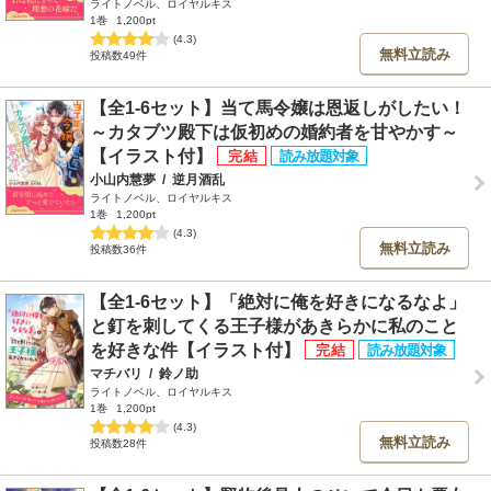
ライトノベル、ロイヤルキス
1巻
1,200pt
(4.3)
無料立読み
投稿数49件
【全1-6セット】当て馬令嬢は恩返しがしたい！
～カタブツ殿下は仮初めの婚約者を甘やかす～
【イラスト付】
小山内慧夢
/
逆月酒乱
ライトノベル、ロイヤルキス
1巻
1,200pt
(4.3)
無料立読み
投稿数36件
【全1-6セット】「絶対に俺を好きになるなよ」
と釘を刺してくる王子様があきらかに私のこと
を好きな件【イラスト付】
マチバリ
/
鈴ノ助
ライトノベル、ロイヤルキス
1巻
1,200pt
(4.3)
無料立読み
投稿数28件