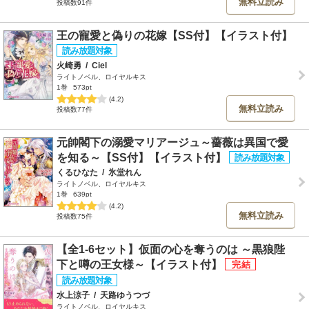
無料立読み
投稿数91件
王の寵愛と偽りの花嫁【SS付】【イラスト付】
火崎勇
/
Ciel
ライトノベル、ロイヤルキス
1巻
573pt
(4.2)
無料立読み
投稿数77件
元帥閣下の溺愛マリアージュ～薔薇は異国で愛
を知る～【SS付】【イラスト付】
くるひなた
/
氷堂れん
ライトノベル、ロイヤルキス
1巻
639pt
(4.2)
無料立読み
投稿数75件
【全1-6セット】仮面の心を奪うのは ～黒狼陛
下と噂の王女様～【イラスト付】
水上涼子
/
天路ゆうつづ
ライトノベル、ロイヤルキス