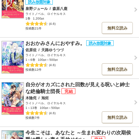
泉野ジュール
/
森原八鹿
ライトノベル、ロイヤルキス
1巻
1,200pt
(4.6)
無料立読み
投稿数21件
おおかみさんにおやすみ。
佐原佐
/
天路ゆうつづ
ライトノベル、ロイヤルキス
1～6巻
100pt～500pt
(4.6)
無料立読み
投稿数12件
自分がオカズにされた回数が見える呪いと紳士
な絶倫騎士団長
木陰侘
/
旭炬
ライトノベル、ロイヤルキス
1～13巻
100pt～500pt
(4.6)
無料立読み
投稿数7件
今生こそは、あなたと ～生まれ変わりの次期侯