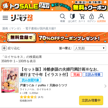
検索
はじめて
カート
ログイン
会員登録
漫画（マンガ）・電子書籍が国内最大級!!
絞り込む
並べ替え:
「ロイヤルキス」の検索結果
359件中 1～100件を表示
【セット版】冷酷参謀の夫婦円満計画※なお、
遂行まで十年【イラスト付】
戸瀬つぐみ
/
yuiNa
/
天路ゆうつづ
ライトノベル、ロイヤルキス
1～2巻
1,200pt
(4.5)
立読み増量中
投稿数38件