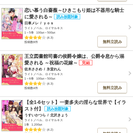
恋い慕う白薔薇～ひきこもり姫は不器用な騎士
に愛される～
日車メレ
/
ｙｏｓ
ライトノベル、ロイヤルキス
1～5巻
100pt～500pt
(4.3)
無料立読み
投稿数8件
王立図書館司書の侯爵令嬢は、公爵令息から溺
愛される ～祝福の花嫁～
佐木ささめ
/
氷堂れん
ライトノベル、ロイヤルキス
1～6巻
100pt～500pt
(4.3)
無料立読み
投稿数4件
【全1-6セット】一妻多夫の淫らな世界で【イラ
スト付】
うすいかつら
/
北沢きょう
ライトノベル、ロイヤルキス
1巻
1,200pt
(4.2)