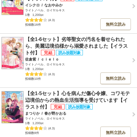
イシクロ
/
なおやみか
ライトノベル、ロイヤルキス
1巻
1,200pt
(4.3)
無料立読み
投稿数16件
【全1-6セット】劣等聖女の汚名を着せられた
ら、美麗辺境伯様から溺愛されました【イラス
ト付】
佐倉紫
/
ｃｉｅｌｏ
ライトノベル、ロイヤルキス
1巻
1,200pt
(4.3)
無料立読み
投稿数10件
【全1-5セット】心を病んだ傷心令嬢、コワモテ
辺境伯からの熱血生活指導を受けています【イ
ラスト付】
まつりか
/
春が野かおる
ライトノベル、ロイヤルキス
1巻
1,200pt
(4.3)
無料立読み
投稿数8件