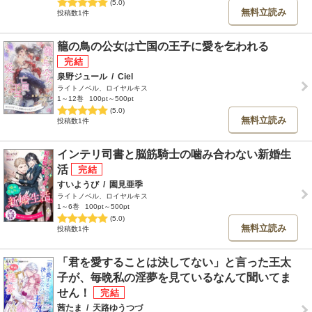
(5.0)
無料立読み
投稿数1件
籠の鳥の公女は亡国の王子に愛を乞われる
泉野ジュール
/
Ciel
ライトノベル、ロイヤルキス
1～12巻
100pt～500pt
(5.0)
無料立読み
投稿数1件
インテリ司書と脳筋騎士の噛み合わない新婚生
活
すいようび
/
園見亜季
ライトノベル、ロイヤルキス
1～6巻
100pt～500pt
(5.0)
無料立読み
投稿数1件
「君を愛することは決してない」と言った王太
子が、毎晩私の淫夢を見ているなんて聞いてま
せん！
茜たま
/
天路ゆうつづ