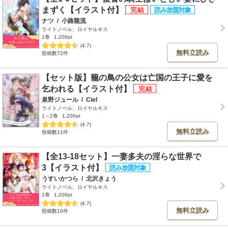
まずく【イラスト付】
ナツ
/
小路龍流
ライトノベル、ロイヤルキス
1巻
1,200pt
(4.7)
無料立読み
投稿数72件
【セット版】籠の鳥の公女は亡国の王子に愛を
乞われる【イラスト付】
泉野ジュール
/
Ciel
ライトノベル、ロイヤルキス
1～2巻
1,200pt
(4.7)
無料立読み
投稿数11件
【全13-18セット】一妻多夫の淫らな世界で
3【イラスト付】
うすいかつら
/
北沢きょう
ライトノベル、ロイヤルキス
1巻
1,200pt
(4.7)
無料立読み
投稿数10件