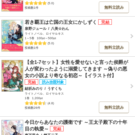
(5.0)
無料立読み
投稿数1件
若き覇王は亡国の王女にかしずく
泉野ジュール
/
八美☆わん
ライトノベル、ロイヤルキス
1～5巻
100pt～500pt
(5.0)
無料立読み
投稿数1件
【全1-7セット】女性を愛せないと言った侯爵が
人が変わったように溺愛してきます ～偽りの悪
女の小説より奇なる初恋～【イラスト付】
結祈みのり
/
うすくち
ライトノベル、ロイヤルキス
1巻
1,200pt
(4.8)
無料立読み
投稿数26件
今日からあなたの護衛です ～王太子殿下の十年
目の執愛～