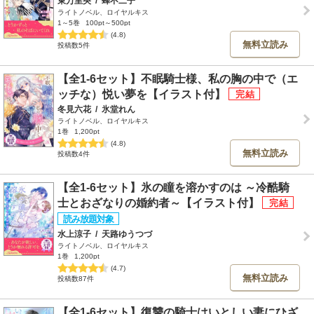
東万里央
/
蜂不二子
ライトノベル、ロイヤルキス
1～5巻
100pt～500pt
(4.8)
無料立読み
投稿数5件
【全1-6セット】不眠騎士様、私の胸の中で（エ
ッチな）悦い夢を【イラスト付】
冬見六花
/
氷堂れん
ライトノベル、ロイヤルキス
1巻
1,200pt
(4.8)
無料立読み
投稿数4件
【全1-6セット】氷の瞳を溶かすのは ～冷酷騎
士とおざなりの婚約者～【イラスト付】
水上涼子
/
天路ゆうつづ
ライトノベル、ロイヤルキス
1巻
1,200pt
(4.7)
無料立読み
投稿数87件
【全1-6セット】復讐の騎士はいとしい妻にひざ