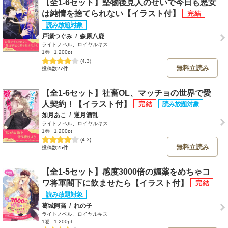
【全1-6セット】堅物後見人のせいで今日も悪女
は純情を捨てられない【イラスト付】
戸瀬つぐみ
/
森原八鹿
ライトノベル、ロイヤルキス
1巻
1,200pt
(4.3)
無料立読み
投稿数27件
【全1-6セット】社畜OL、マッチョの世界で愛
人契約！【イラスト付】
如月あこ
/
逆月酒乱
ライトノベル、ロイヤルキス
1巻
1,200pt
(4.3)
無料立読み
投稿数25件
【全1-5セット】感度3000倍の媚薬をめちゃコ
ワ将軍閣下に飲ませたら【イラスト付】
葛城阿高
/
れの子
ライトノベル、ロイヤルキス
1巻
1,200pt