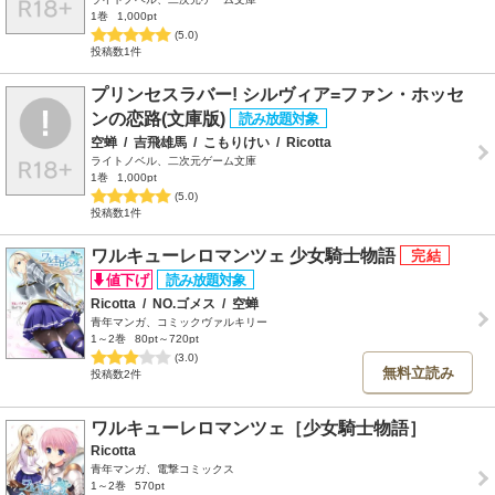
1巻
1,000pt
(5.0)
投稿数1件
プリンセスラバー! シルヴィア=ファン・ホッセ
ンの恋路(文庫版)
空蝉
/
吉飛雄馬
/
こもりけい
/
Ricotta
ライトノベル、二次元ゲーム文庫
1巻
1,000pt
(5.0)
投稿数1件
ワルキューレロマンツェ 少女騎士物語
Ricotta
/
NO.ゴメス
/
空蝉
青年マンガ、コミックヴァルキリー
1～2巻
80pt～720pt
(3.0)
無料立読み
投稿数2件
ワルキューレロマンツェ［少女騎士物語］
Ricotta
青年マンガ、電撃コミックス
1～2巻
570pt