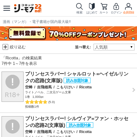
検索
はじめて
カート
ログイン
会員登録
漫画（マンガ）・電子書籍が国内最大級!!
絞り込む
並べ替え:
「Ricotta」の検索結果
7件中 1～7件を表示
プリンセスラバー! シャルロット=ヘイゼルリン
クの恋路(文庫版)
空蝉
/
吉飛雄馬
/
こもりけい
/
Ricotta
ライトノベル、二次元ゲーム文庫
1巻
1,000pt
(5.0)
投稿数1件
プリンセスラバー! シルヴィア=ファン・ホッセ
ンの恋路2(文庫版)
空蝉
/
吉飛雄馬
/
こもりけい
/
Ricotta
ライトノベル、二次元ゲーム文庫