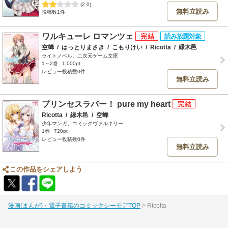
(2.0)
無料立読み
投稿数1件
ワルキューレ ロマンツェ
空蝉
/
はっとりまさき
/
こもりけい
/
Ricotta
/
緑木邑
ライトノベル、二次元ゲーム文庫
1～2巻
1,000pt
レビュー投稿数0件
無料立読み
プリンセスラバー！ pure my heart
Ricotta
/
緑木邑
/
空蝉
少年マンガ、コミックヴァルキリー
1巻
720pt
レビュー投稿数0件
無料立読み
この作品をシェアしよう
漫画(まんが)・電子書籍のコミックシーモアTOP
Ricotta