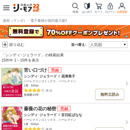
検索
はじめて
カート
ログイン
会員登録
漫画（マンガ）・電子書籍が国内最大級!!
絞り込む
並べ替え:
「シンディ･ジェラード」の検索結果
15件中 1～15件を表示
苦い口づけ
シンディ･ジェラード
/
花津美子
ハーレクインコミックス、ハーレクイン
1巻
500pt
(4.1)
無料立読み
投稿数15件
薔薇の花の秘密
シンディ･ジェラード
/
百日紅ばなな
ハーレクインコミックス、ハーレクイン
1巻
500pt
(4.0)