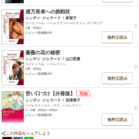
億万長者への挑戦状
シンディ･ジェラード
/
泉智子
ライトノベル、ハーレクイン/ハーレクイン･ディザイア
1巻
500pt
レビュー投稿数0件
無料立読み
薔薇の花の秘密
シンディ･ジェラード
/
山口西夏
ライトノベル、ハーレクイン
1巻
500pt
レビュー投稿数0件
無料立読み
苦い口づけ【分冊版】
シンディ･ジェラード
/
花津美子
ハーレクインコミックス、ハーレクイン
1～2巻
300pt～400pt
レビュー投稿数0件
無料立読み
この作品をシェアしよう