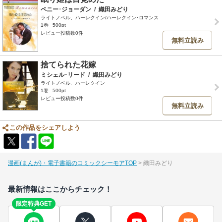
ペニー･ジョーダン
/
織田みどり
ライトノベル、ハーレクイン/ハーレクイン･ロマンス
1巻
500pt
レビュー投稿数0件
無料立読み
捨てられた花嫁
ミシェル･リード
/
織田みどり
ライトノベル、ハーレクイン
1巻
500pt
レビュー投稿数0件
無料立読み
この作品をシェアしよう
漫画(まんが)・電子書籍のコミックシーモアTOP
織田みどり
最新情報はここからチェック！
限定特典GET