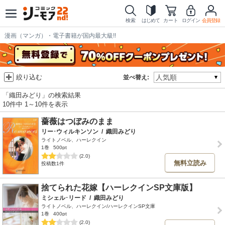
検索
はじめて
カート
ログイン
会員登録
漫画（マンガ）・電子書籍が国内最大級!!
絞り込む
並べ替え:
「織田みどり」の検索結果
10件中 1～10件を表示
薔薇はつぼみのまま
リー･ウィルキンソン
/
織田みどり
ライトノベル、ハーレクイン
1巻
500pt
(2.0)
無料立読み
投稿数1件
捨てられた花嫁【ハーレクインSP文庫版】
ミシェル･リード
/
織田みどり
ライトノベル、ハーレクイン/ハーレクインSP文庫
1巻
400pt
(2.0)