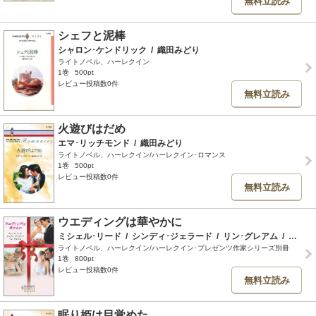
無料立読み
シェフと泥棒
シャロン･ケンドリック
/
織田みどり
ライトノベル、ハーレクイン
1巻
500pt
レビュー投稿数0件
無料立読み
火遊びはだめ
エマ･リッチモンド
/
織田みどり
ライトノベル、ハーレクイン/ハーレクイン･ロマンス
1巻
500pt
レビュー投稿数0件
無料立読み
ウエディングは華やかに
ミシェル･リード
/
シンディ･ジェラード
/
リン･グレアム
/
織田みどり
ライトノベル、ハーレクイン/ハーレクイン･プレゼンツ作家シリーズ別冊
1巻
800pt
レビュー投稿数0件
無料立読み
眠り姫は目覚めた