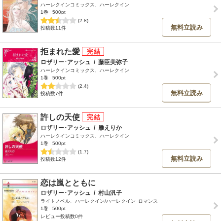
ハーレクインコミックス、ハーレクイン
1巻
500pt
(2.8)
無料立読み
投稿数11件
拒まれた愛
ロザリー･アッシュ
/
藤臣美弥子
ハーレクインコミックス、ハーレクイン
1巻
500pt
(2.4)
無料立読み
投稿数7件
許しの天使
ロザリー･アッシュ
/
雁えりか
ハーレクインコミックス、ハーレクイン
1巻
500pt
(1.7)
無料立読み
投稿数12件
恋は嵐とともに
ロザリー･アッシュ
/
村山汎子
ライトノベル、ハーレクイン/ハーレクイン･ロマンス
1巻
500pt
レビュー投稿数0件