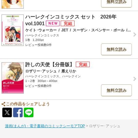
無料立読み
ハーレクインコミックス セット 2026年
vol.1001
ケイト･ウォーカー
/
JET
/
スーザン・スペンサー・ポール
/
津谷
ハーレクインコミックス
1巻
1,200pt
レビュー投稿数0件
無料立読み
許しの天使【分冊版】
ロザリー･アッシュ
/
雁えりか
ハーレクインコミックス、ハーレクイン
1～2巻
300pt～400pt
レビュー投稿数0件
無料立読み
この作品をシェアしよう
漫画(まんが)・電子書籍のコミックシーモアTOP
ロザリー･アッシュ