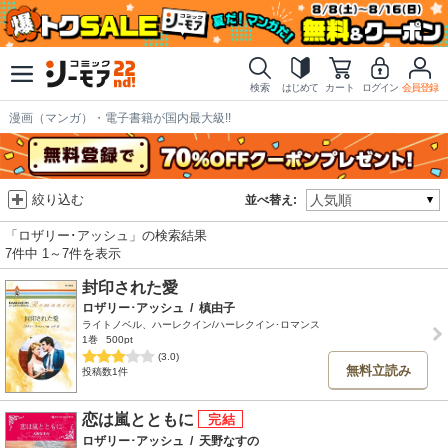
検索
はじめて
カート
ログイン
会員登録
漫画（マンガ）・電子書籍が国内最大級!!
絞り込む
並べ替え:
「ロザリー･アッシュ」の検索結果
7件中 1～7件を表示
封印された愛
ロザリー･アッシュ
/
槙由子
ライトノベル、ハーレクイン/ハーレクイン･ロマンス
1巻
500pt
(3.0)
無料立読み
投稿数1件
恋は嵐とともに
ロザリー･アッシュ
/
天野なすの