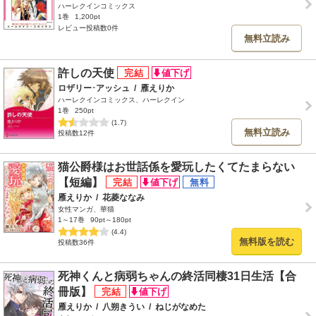
ハーレクインコミックス
1巻
1,200pt
レビュー投稿数0件
無料立読み
許しの天使
ロザリー･アッシュ
/
雁えりか
ハーレクインコミックス、ハーレクイン
1巻
250pt
(1.7)
無料立読み
投稿数12件
猫公爵様はお世話係を愛玩したくてたまらない
【短編】
雁えりか
/
花菱ななみ
女性マンガ、華猫
1～17巻
90pt～180pt
(4.4)
無料版を読む
投稿数36件
死神くんと病弱ちゃんの終活同棲31日生活【合
冊版】
雁えりか
/
八朔きうい
/
ねじがなめた