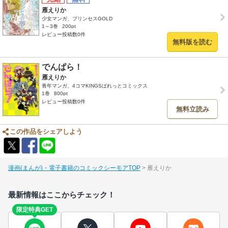
雁えりか
少女マンガ、プリンセスGOLD
1～3巻
200pt
レビュー投稿数0件
無料版を読む
でんぱら！
雁えりか
青年マンガ、4コマKINGSぱれっとコミックス
1巻
800pt
レビュー投稿数0件
無料立読み
この作品をシェアしよう
漫画(まんが)・電子書籍のコミックシーモアTOP
雁えりか
最新情報はここからチェック！
限定特典GET