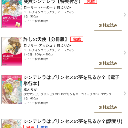
突然シンデレラ【特典付き】
ローリー･ハーター
/
雁えりか
ハーレクインコミックス、ハーレクイン
1巻
500pt
レビュー投稿数0件
無料立読み
許しの天使【分冊版】
ロザリー･アッシュ
/
雁えりか
ハーレクインコミックス、ハーレクイン
1～2巻
300pt～400pt
レビュー投稿数0件
無料立読み
シンデレラはプリンセスの夢を見るか？【電子
単行本】
雁えりか
少女マンガ、プリンセスGOLD/プリンセス・コミックスDX ロマンス
1巻
600pt
レビュー投稿数0件
無料立読み
シンデレラはプリンセスの夢を見るか？(話売り)