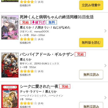
(4.0)
立読み増量中
投稿数2件
死神くんと病弱ちゃんの終活同棲31日生活
雁えりか
/
八朔きうい
/
ねじがなめた
少女マンガ、mangaDOCK
1～10巻
30pt～100pt
(4.0)
無料版を読む
投稿数2件
バンパイアドール・ギルナザン
雁えりか
青年マンガ、ZERO-SUMコミックス
1～6巻
552pt
(4.0)
無料立読み
投稿数1件
シークに愛された一夜
テッサ･ラドリー
/
雁えりか
ハーレクインコミックス、ハーレクイン
1巻
500pt
(3.9)
無料立読み
投稿数7件