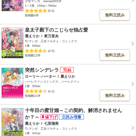
少女マンガ、mangaDOCK
1～2巻
150pt～500pt
(5.0)
無料立読み
投稿数4件
皇太子殿下のこじらせ独占愛
雁えりか
/
東万里央
TLマンガ、乙女ドルチェ・コミックス
1巻
630pt
(4.5)
無料立読み
投稿数12件
突然シンデレラ
ローリー･ハーター
/
雁えりか
ハーレクインコミックス、ハーレクイン
1巻
500pt
(4.2)
無料立読み
投稿数21件
十年目の蜜甘婚～この契約、解消されません
か？～
雁えりか
/
七里瑠美
TLマンガ、乙女ドルチェ・コミックス
1巻
441pt