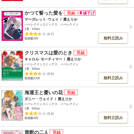
かつて誓った愛を
マーガレット･ウェイ
/
雁えりか
ハーレクインコミックス、ハーレクイン
1巻
100pt
(3.7)
無料立読み
投稿数3件
クリスマスは愛のとき
キャロル･モーティマー
/
雁えりか
ハーレクインコミックス、ハーレクイン
1巻
500pt
(3.5)
無料立読み
投稿数22件
海運王と憂いの花
ダニー・ウェイド
/
雁えりか
ハーレクインコミックス、ハーレクイン
1巻
500pt
(3.3)
無料立読み
投稿数4件
禁断の二人