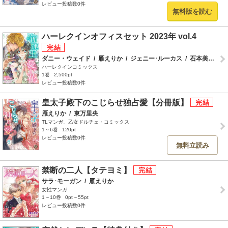
レビュー投稿数0件
無料版を読む
ハーレクインオフィスセット 2023年 vol.4
ダニー・ウェイド
/
雁えりか
/
ジェニー･ルーカス
/
石本美穂
/
バ
ハーレクインコミックス
1巻
2,500pt
レビュー投稿数0件
皇太子殿下のこじらせ独占愛【分冊版】
雁えりか
/
東万里央
TLマンガ、乙女ドルチェ・コミックス
1～6巻
120pt
レビュー投稿数0件
無料立読み
禁断の二人【タテヨミ】
サラ･モーガン
/
雁えりか
女性マンガ
1～10巻
0pt～55pt
レビュー投稿数0件