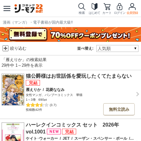
検索
はじめて
カート
ログイン
会員登録
漫画（マンガ）・電子書籍が国内最大級!!
絞り込む
並べ替え:
「雁えりか」の検索結果
29件中 1～29件を表示
猫公爵様はお世話係を愛玩したくてたまらない
雁えりか
/
花菱ななみ
女性マンガ、バンブーコミックス 華猫
1～3巻
690pt
(3.7)
無料立読み
投稿数42件
ハーレクインコミックス セット 2026年
vol.1001
ケイト･ウォーカー
/
JET
/
スーザン・スペンサー・ポール
/
津谷