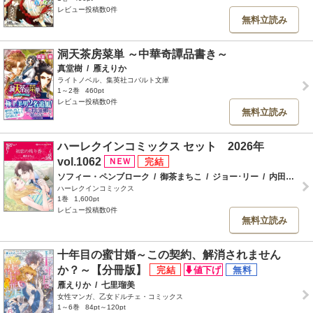
レビュー投稿数0件
無料立読み
洞天茶房菜単 ～中華奇譚品書き～
真堂樹
/
雁えりか
ライトノベル、集英社コバルト文庫
1～2巻
460pt
レビュー投稿数0件
無料立読み
ハーレクインコミックス セット 2026年
vol.1062
ソフィー・ペンブローク
/
御茶まちこ
/
ジョー･リー
/
内田一奈
/
ハーレクインコミックス
1巻
1,600pt
レビュー投稿数0件
無料立読み
十年目の蜜甘婚～この契約、解消されません
か？～【分冊版】
雁えりか
/
七里瑠美
女性マンガ、乙女ドルチェ・コミックス
1～6巻
84pt～120pt