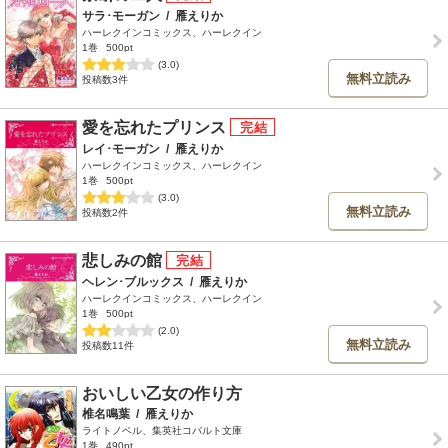
サラ･モーガン
/
雁えりか
ハーレクインコミックス、ハーレクイン
1巻
500pt
(3.0)
無料立読み
投稿数3件
愛を忘れたプリンス
レイ･モーガン
/
雁えりか
ハーレクインコミックス、ハーレクイン
1巻
500pt
(3.0)
無料立読み
投稿数2件
悲しみの館
ヘレン･ブルックス
/
雁えりか
ハーレクインコミックス、ハーレクイン
1巻
500pt
(2.0)
無料立読み
投稿数11件
おいしい乙女の作り方
椎名鳴葉
/
雁えりか
ライトノベル、集英社コバルト文庫
1巻
490pt