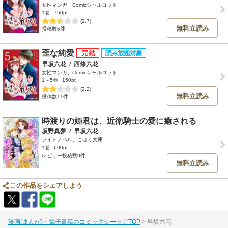
女性マンガ、Comicシャルロット
1巻
750pt
(2.7)
無料立読み
投稿数6件
歪な純愛
早坂六花
/
西條六花
女性マンガ、Comicシャルロット
1～5巻
150pt
(2.2)
無料立読み
投稿数11件
時渡りの姫君は、近衛騎士の愛に癒される
坂野真夢
/
早坂六花
ライトノベル、こはく文庫
1巻
600pt
レビュー投稿数0件
無料立読み
この作品をシェアしよう
漫画(まんが)・電子書籍のコミックシーモアTOP
早坂六花