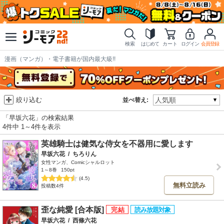
検索
はじめて
カート
ログイン
会員登録
漫画（マンガ）・電子書籍が国内最大級!!
絞り込む
並べ替え:
「早坂六花」の検索結果
4件中 1～4件を表示
英雄騎士は健気な侍女を不器用に愛します
早坂六花
/
ちろりん
女性マンガ、Comicシャルロット
1～8巻
150pt
(4.5)
無料立読み
投稿数4件
歪な純愛 [合本版]
早坂六花
/
西條六花