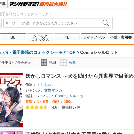
ア島
電子書籍ならコミックシーモア！
シーモア
BL
TL
ライトノベル
小説・実用書
コミックス
んが)・電子書籍のコミックシーモアTOP
>
Comicシャルロット
7件中 1～7件を表示
詳細
画像
妖かしロマンス ～犬を助けたら異世界で目覚
作家：
くりおね。
ジャンル：
女性マンガ
雑誌・レーベル：
Comicシャルロット
巻数：
1～6巻
価格： 150pt
（4.6） 投稿数37件