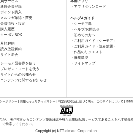
会員サービス
本棚アプリ
新規会員登録
アプリダウンロード
ポイント購入
メルマガ確認・変更
ヘルプ&ガイド
会員情報・設定
シーモア島
購入履歴
ヘルプ/お問合せ
クーポンBOX
初めての方へ
ご利用ガイド（シーモア）
月額解約
ご利用ガイド（読み放題）
読み放題解約
作品のリクエスト
サイト退会
推奨環境
シーモア図書券を使う
サイトマップ
プレゼントコードを使う
サイトからのお知らせ
コンテンツに関するお知らせ
シーポリシー
|
情報セキュリティポリシー
|
特定商取引法に基づく表示
|
このサイトについて
|
ISB
スが、 著作権者からコンテンツ使用許諾を得た正規版配信サービスであることを示す登録商標（
会］で検索してください。
Copyright (c) NTTsolmare.Corporation.