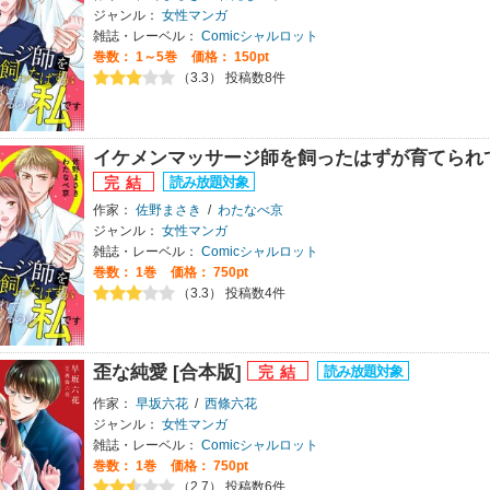
ジャンル：
女性マンガ
雑誌・レーベル：
Comicシャルロット
巻数：
1～5巻
価格： 150pt
（3.3） 投稿数8件
イケメンマッサージ師を飼ったはずが育てられて
作家：
佐野まさき
/
わたなべ京
ジャンル：
女性マンガ
雑誌・レーベル：
Comicシャルロット
巻数：
1巻
価格： 750pt
（3.3） 投稿数4件
歪な純愛 [合本版]
作家：
早坂六花
/
西條六花
ジャンル：
女性マンガ
雑誌・レーベル：
Comicシャルロット
巻数：
1巻
価格： 750pt
（2.7） 投稿数6件