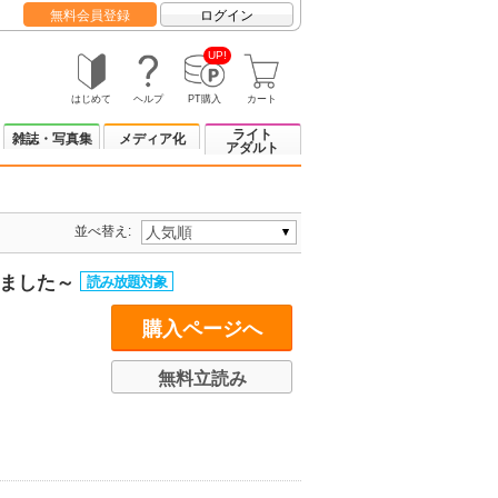
無料会員登録
ログイン
UP!
はじめて
ヘルプ
PT購入
カート
ライト
雑誌・写真集
メディア化
アダルト
並べ替え:
めました～
購入ページへ
無料立読み