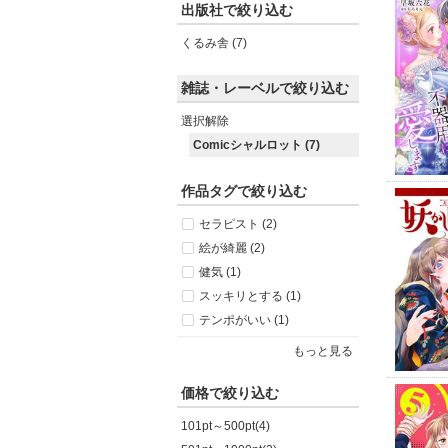
出版社で絞り込む
くるみ舎 (7)
雑誌・レーベルで絞り込む
選択解除
Comicシャルロット (7)
作品タグで絞り込む
セラピスト (2)
絵が綺麗 (2)
健気 (1)
スッキリとする (1)
テンポがいい (1)
もっと見る
価格で絞り込む
101pt～500pt(4)