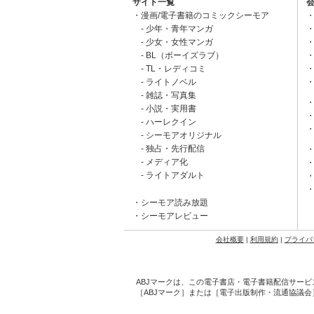
サイト一覧
漫画/電子書籍のコミックシーモア
少年・青年マンガ
少女・女性マンガ
BL（ボーイズラブ）
TL・レディコミ
ライトノベル
雑誌・写真集
小説・実用書
ハーレクイン
シーモアオリジナル
独占・先行配信
メディア化
ライトアダルト
シーモア読み放題
シーモアレビュー
会社概要
|
利用規約
|
プライバ
ABJマークは、この電子書店・電子書籍配信サービ
［ABJマーク］または［電子出版制作・流通協議