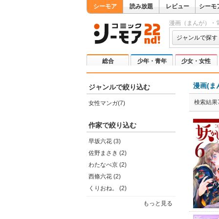
シーモア
読み放題
レビュー
シーモ
漫画（まんが）・
ジャンルで探す
総合
少年・青年
少女・女性
漫画(ま
ジャンルで絞り込む
検索結果
女性マンガ(7)
作家で絞り込む
早坂六花 (3)
佐野まさき (2)
わたなべ京 (2)
西條六花 (2)
くりおね。 (2)
もっと見る