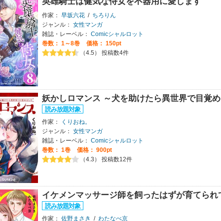
英雄騎士は健気な侍女を不器用に愛します
作家：
早坂六花
/
ちろりん
ジャンル：
女性マンガ
雑誌・レーベル：
Comicシャルロット
巻数：
1～8巻
価格： 150pt
（4.5） 投稿数4件
妖かしロマンス ～犬を助けたら異世界で目覚めま
作家：
くりおね。
ジャンル：
女性マンガ
雑誌・レーベル：
Comicシャルロット
巻数：
1巻
価格： 900pt
（4.3） 投稿数12件
イケメンマッサージ師を飼ったはずが育てられ
作家：
佐野まさき
/
わたなべ京