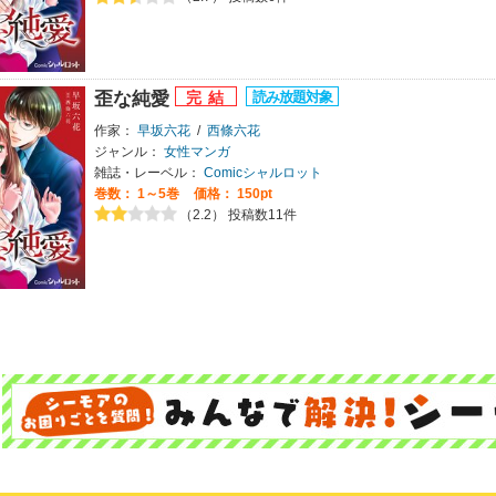
歪な純愛
作家：
早坂六花
/
西條六花
ジャンル：
女性マンガ
雑誌・レーベル：
Comicシャルロット
巻数：
1～5巻
価格： 150pt
（2.2） 投稿数11件