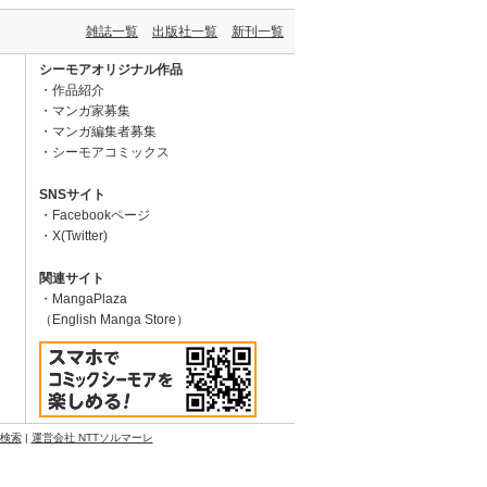
雑誌一覧
出版社一覧
新刊一覧
シーモアオリジナル作品
作品紹介
マンガ家募集
マンガ編集者募集
シーモアコミックス
SNSサイト
Facebookページ
X(Twitter)
関連サイト
MangaPlaza
（English Manga Store）
N検索
|
運営会社 NTTソルマーレ