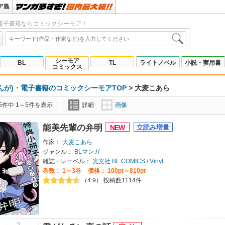
ア島
電子書籍ならコミックシーモア！
シーモア
BL
TL
ライトノベル
小説・実用書
コミックス
んが)・電子書籍のコミックシーモアTOP
>
大麦こあら
5件中 1～5件を表示
詳細
画像
能美先輩の弁明
作家：
大麦こあら
ジャンル：
BLマンガ
雑誌・レーベル：
光文社 BL COMICS / Vinyl
巻数：
1～3巻
価格： 100pt～810pt
（4.9） 投稿数1114件