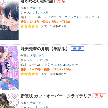
君がわるい恋の話
作家：
大麦こあら
ジャンル：
BLマンガ
雑誌・レーベル：
ディアプラス・コミックス
/
ディアプラス
巻数：
1～2巻
価格： 750pt～780pt
（4.9） 投稿数419件
能美先輩の弁明【単話版】
作家：
大麦こあら
ジャンル：
BLマンガ
雑誌・レーベル：
光文社 BL COMICS / Vinyl
巻数：
1～13巻
価格： 180pt～200pt
（4.9） 投稿数385件
新装版 カットオーバー・クライテリア
作家：
大麦こあら
ジャンル：
BLマンガ