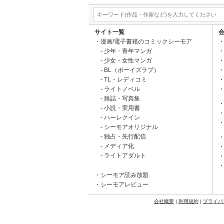
サイト一覧
漫画/電子書籍のコミックシーモア
少年・青年マンガ
少女・女性マンガ
BL（ボーイズラブ）
TL・レディコミ
ライトノベル
雑誌・写真集
小説・実用書
ハーレクイン
シーモアオリジナル
独占・先行配信
メディア化
ライトアダルト
シーモア読み放題
シーモアレビュー
会社概要
|
利用規約
|
プライバ