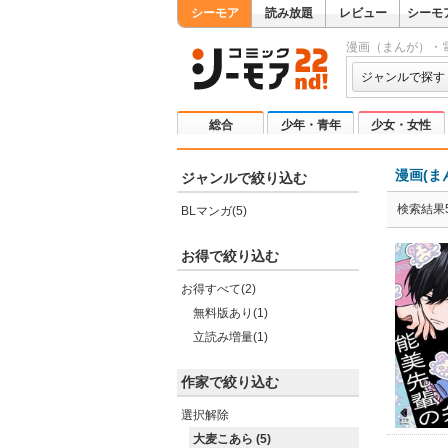
シーモア
読み放題
レビュー
シーモ
漫画（まんが）・
ジャンルで探す
総合
少年・青年
少女・女性
漫画(ま
ジャンルで絞り込む
検索結果
BLマンガ(5)
お得で絞り込む
お得すべて(2)
無料版あり(1)
立読み増量(1)
作家で絞り込む
選択解除
大麦こあら (5)