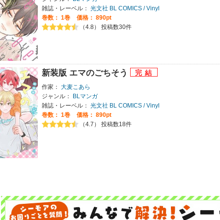
雑誌・レーベル：
光文社 BL COMICS / Vinyl
巻数：
1巻
価格： 890pt
（4.8） 投稿数30件
新装版 エマのごちそう
作家：
大麦こあら
ジャンル：
BLマンガ
雑誌・レーベル：
光文社 BL COMICS / Vinyl
巻数：
1巻
価格： 890pt
（4.7） 投稿数18件