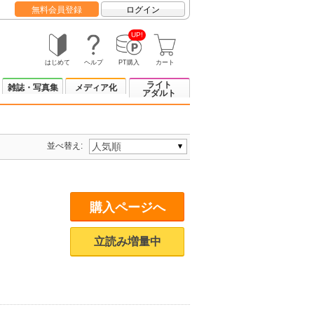
無料会員登録
ログイン
UP!
はじめて
ヘルプ
PT購入
カート
ライト
雑誌・写真集
メディア化
アダルト
並べ替え:
購入ページへ
立読み増量中