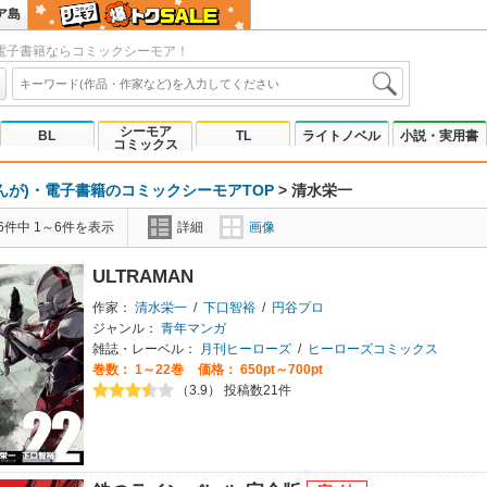
ア島
電子書籍ならコミックシーモア！
シーモア
BL
TL
ライトノベル
小説・実用書
コミックス
んが)・電子書籍のコミックシーモアTOP
>
清水栄一
6件中 1～6件を表示
詳細
画像
ULTRAMAN
作家：
清水栄一
/
下口智裕
/
円谷プロ
ジャンル：
青年マンガ
雑誌・レーベル：
月刊ヒーローズ
/
ヒーローズコミックス
巻数：
1～22巻
価格： 650pt～700pt
（3.9） 投稿数21件