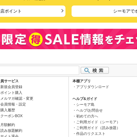
来店ポイント
シーモアで
会員サービス
本棚アプリ
新規会員登録
アプリダウンロード
ポイント購入
メルマガ確認・変更
ヘルプ&ガイド
会員情報・設定
シーモア島
購入履歴
ヘルプ/お問合せ
クーポンBOX
初めての方へ
ご利用ガイド（シーモア）
月額解約
ご利用ガイド（読み放題）
読み放題解約
作品のリクエスト
サイト退会