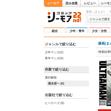
シーモア
読み放題
レビュー
シーモ
漫画（まんが）・
ジャンルで探す
総合
少年・青年
少女・女性
漫画(ま
ジャンルで絞り込む
検索結果
少年マンガ(2)
青年マンガ(4)
作家で絞り込む
選択解除
清水栄一 (6)
出版社で絞り込む
ヒーローズ (6)