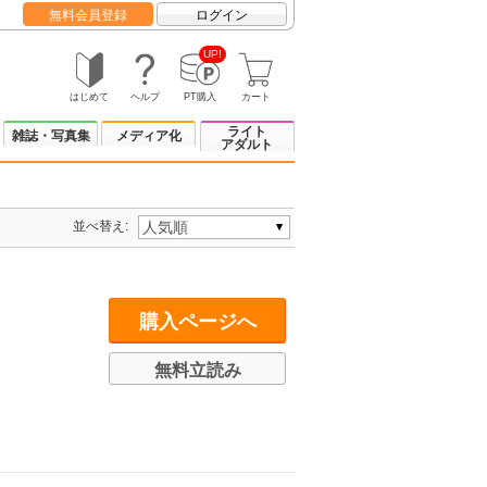
無料会員登録
ログイン
UP!
はじめて
ヘルプ
PT購入
カート
ライト
雑誌・写真集
メディア化
アダルト
並べ替え:
購入ページへ
無料立読み