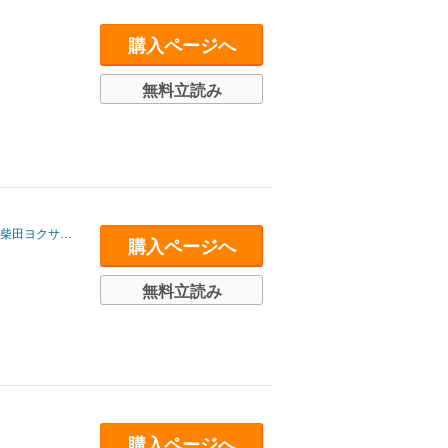
購入ページへ
無料立読み
柴田ヨクサル
/
なかむらたかし
/
クリハラタカシ
/
河田雄志
/
行徒
/
横田卓馬
/
購入ページへ
無料立読み
購入ページへ