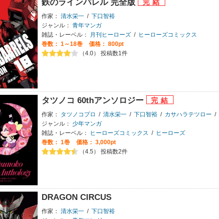
鉄のラインバレル 完全版
作家：
清水栄一
/
下口智裕
ジャンル：
青年マンガ
雑誌・レーベル：
月刊ヒーローズ
/
ヒーローズコミックス
巻数：
1～18巻
価格： 800pt
（4.0） 投稿数1件
タツノコ 60thアンソロジー
作家：
タツノコプロ
/
清水栄一
/
下口智裕
/
カサハラテツロー
/
ジャンル：
少年マンガ
雑誌・レーベル：
ヒーローズコミックス
/
ヒーローズ
巻数：
1巻
価格： 3,000pt
（4.5） 投稿数2件
DRAGON CIRCUS
作家：
清水栄一
/
下口智裕