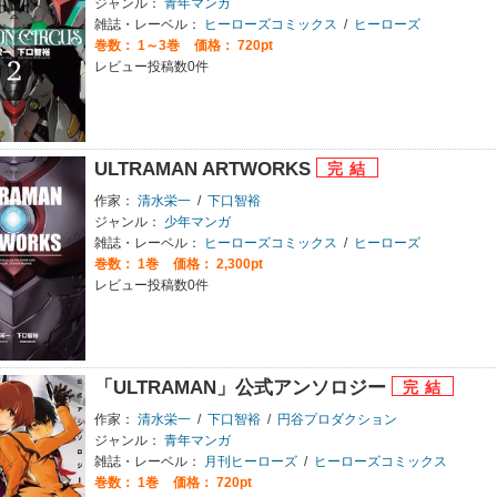
ジャンル：
青年マンガ
雑誌・レーベル：
ヒーローズコミックス
/
ヒーローズ
巻数：
1～3巻
価格： 720pt
レビュー投稿数0件
ULTRAMAN ARTWORKS
作家：
清水栄一
/
下口智裕
ジャンル：
少年マンガ
雑誌・レーベル：
ヒーローズコミックス
/
ヒーローズ
巻数：
1巻
価格： 2,300pt
レビュー投稿数0件
「ULTRAMAN」公式アンソロジー
作家：
清水栄一
/
下口智裕
/
円谷プロダクション
ジャンル：
青年マンガ
雑誌・レーベル：
月刊ヒーローズ
/
ヒーローズコミックス
巻数：
1巻
価格： 720pt