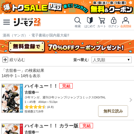
検索
はじめて
カート
ログイン
会員登録
漫画（マンガ）・電子書籍が国内最大級!!
絞り込む
並べ替え:
「古舘春一」の検索結果
14件中 1～14件を表示
ハイキュー！！
古舘春一
少年マンガ、週刊少年ジャンプ/ジャンプコミックスDIGITAL
1～45巻
494pt～513pt
(4.8)
無料立読み
投稿数1718件
ハイキュー！！ カラー版
古舘春一