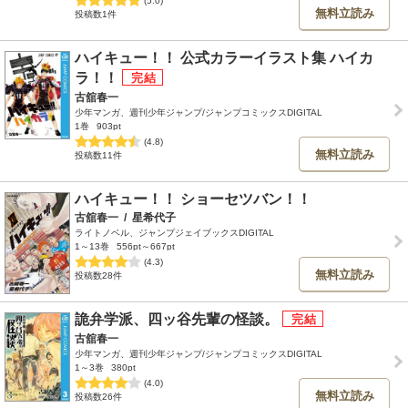
(5.0)
無料立読み
投稿数1件
ハイキュー！！ 公式カラーイラスト集 ハイカ
ラ！！
古舘春一
少年マンガ、週刊少年ジャンプ/ジャンプコミックスDIGITAL
1巻
903pt
(4.8)
無料立読み
投稿数11件
ハイキュー！！ ショーセツバン！！
古舘春一
/
星希代子
ライトノベル、ジャンプジェイブックスDIGITAL
1～13巻
556pt～667pt
(4.3)
無料立読み
投稿数28件
詭弁学派、四ッ谷先輩の怪談。
古舘春一
少年マンガ、週刊少年ジャンプ/ジャンプコミックスDIGITAL
1～3巻
380pt
(4.0)
無料立読み
投稿数26件