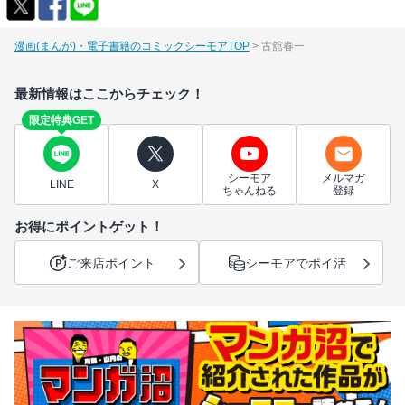
漫画(まんが)・電子書籍のコミックシーモアTOP
古舘春一
最新情報はここからチェック！
限定特典GET
シーモア
メルマガ
LINE
X
ちゃんねる
登録
お得にポイントゲット！
ご来店ポイント
シーモアでポイ活