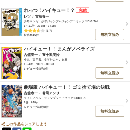
れっつ！ハイキュー！？
レツ
/
古舘春一
少年マンガ、少年ジャンプ+/ジャンプコミックスDIGITAL
1～11巻
333pt～371pt
(3.7)
無料立読み
投稿数45件
ハイキュー！！ まんがノベライズ
古舘春一
/
五十嵐美怜
小説・実用書、集英社みらい文庫
1～4巻
700pt～800pt
レビュー投稿数0件
無料立読み
劇場版 ハイキュー！！ ゴミ捨て場の決戦
古舘春一
/
誉司アンリ
ライトノベル、ジャンプジェイブックスDIGITAL
1巻
740pt
レビュー投稿数0件
無料立読み
この作品をシェアしよう