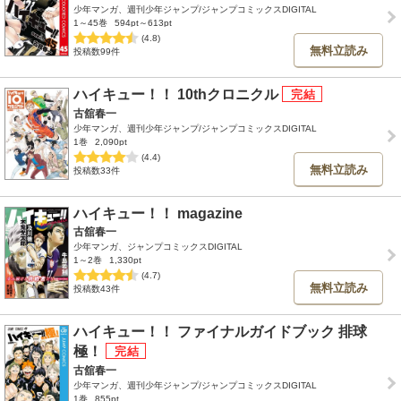
少年マンガ、週刊少年ジャンプ/ジャンプコミックスDIGITAL
1～45巻
594pt～613pt
(4.8)
無料立読み
投稿数99件
ハイキュー！！ 10thクロニクル
古舘春一
少年マンガ、週刊少年ジャンプ/ジャンプコミックスDIGITAL
1巻
2,090pt
(4.4)
無料立読み
投稿数33件
ハイキュー！！ magazine
古舘春一
少年マンガ、ジャンプコミックスDIGITAL
1～2巻
1,330pt
(4.7)
無料立読み
投稿数43件
ハイキュー！！ ファイナルガイドブック 排球
極！
古舘春一
少年マンガ、週刊少年ジャンプ/ジャンプコミックスDIGITAL
1巻
855pt