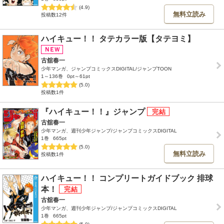
(4.9)
無料立読み
投稿数12件
ハイキュー！！ タテカラー版【タテヨミ】
古舘春一
少年マンガ、ジャンプコミックスDIGITAL/ジャンプTOON
1～136巻
0pt～61pt
(5.0)
投稿数1件
『ハイキュー！！』ジャンプ
古舘春一
少年マンガ、週刊少年ジャンプ/ジャンプコミックスDIGITAL
1巻
665pt
(5.0)
無料立読み
投稿数1件
ハイキュー！！ コンプリートガイドブック 排球
本！
古舘春一
少年マンガ、週刊少年ジャンプ/ジャンプコミックスDIGITAL
1巻
665pt