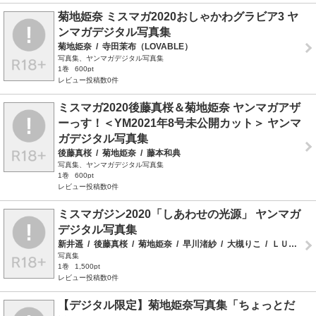
菊地姫奈 ミスマガ2020おしゃかわグラビア3 ヤ
ンマガデジタル写真集
菊地姫奈
/
寺田茉布（LOVABLE）
写真集、ヤンマガデジタル写真集
1巻
600pt
レビュー投稿数0件
ミスマガ2020後藤真桜＆菊地姫奈 ヤンマガアザ
ーっす！＜YM2021年8号未公開カット＞ ヤンマ
ガデジタル写真集
後藤真桜
/
菊地姫奈
/
藤本和典
写真集、ヤンマガデジタル写真集
1巻
600pt
レビュー投稿数0件
ミスマガジン2020「しあわせの光源」 ヤンマガ
デジタル写真集
新井遥
/
後藤真桜
/
菊地姫奈
/
早川渚紗
/
大槻りこ
/
ＬＵＣＫＭＡＮ
写真集
1巻
1,500pt
レビュー投稿数0件
【デジタル限定】菊地姫奈写真集「ちょっとだ