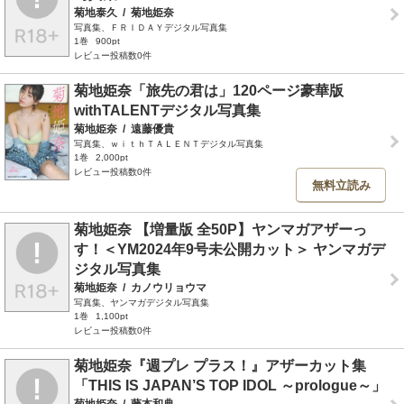
菊地泰久
/
菊地姫奈
写真集、ＦＲＩＤＡＹデジタル写真集
1巻
900pt
レビュー投稿数0件
菊地姫奈「旅先の君は」120ページ豪華版
withTALENTデジタル写真集
菊地姫奈
/
遠藤優貴
写真集、ｗｉｔｈＴＡＬＥＮＴデジタル写真集
1巻
2,000pt
レビュー投稿数0件
無料立読み
菊地姫奈 【増量版 全50P】ヤンマガアザーっ
す！＜YM2024年9号未公開カット＞ ヤンマガデ
ジタル写真集
菊地姫奈
/
カノウリョウマ
写真集、ヤンマガデジタル写真集
1巻
1,100pt
レビュー投稿数0件
菊地姫奈『週プレ プラス！』アザーカット集
「THIS IS JAPAN’S TOP IDOL ～prologue～」
菊地姫奈
/
藤本和典