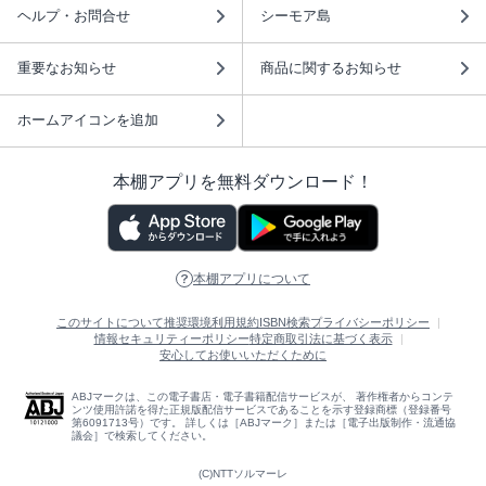
ヘルプ・お問合せ
シーモア島
重要なお知らせ
商品に関するお知らせ
ホームアイコンを追加
本棚アプリを無料ダウンロード！
本棚アプリについて
このサイトについて
推奨環境
利用規約
ISBN検索
プライバシーポリシー
情報セキュリティーポリシー
特定商取引法に基づく表示
安心してお使いいただくために
ABJマークは、この電子書店・電子書籍配信サービスが、 著作権者からコンテ
ンツ使用許諾を得た正規版配信サービスであることを示す登録商標（登録番号
第6091713号）です。 詳しくは［ABJマーク］または［電子出版制作・流通協
議会］で検索してください。
(C)NTTソルマーレ