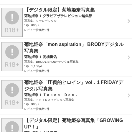
【デジタル限定】菊地姫奈写真集
菊地姫奈
/
グラビアザテレビジョン編集部
写真集、Ｇテレデジタル！
1巻
800pt
レビュー投稿数0件
菊地姫奈「mon aspiration」 BRODYデジタル
写真集
菊地姫奈
/
高橋慶佑
写真集、BRODY/BRODYデジタル写真集
1巻
1,100pt
レビュー投稿数0件
菊地姫奈「圧倒的ヒロイン」vol．1 FRIDAYデ
ジタル写真集
菊地姫奈
/
Ｔａｋｅｏ Ｄｅｃ．
写真集、ＦＲＩＤＡＹデジタル写真集
1巻
900pt
レビュー投稿数0件
【デジタル限定】菊地姫奈写真集「GROWING
UP！」