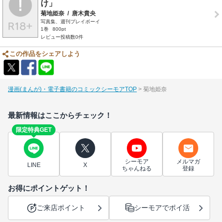
け」
菊地姫奈
/
唐木貴央
写真集、週刊プレイボーイ
1巻
800pt
レビュー投稿数0件
この作品をシェアしよう
漫画(まんが)・電子書籍のコミックシーモアTOP
菊地姫奈
最新情報はここからチェック！
限定特典GET
シーモア
メルマガ
LINE
X
ちゃんねる
登録
お得にポイントゲット！
ご来店ポイント
シーモアでポイ活