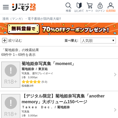
検索
はじめて
カート
ログイン
会員登録
漫画（マンガ）・電子書籍が国内最大級!!
絞り込む
並べ替え:
「菊地姫奈」の検索結果
69件中 1～69件を表示
菊地姫奈写真集「moment」
菊地姫奈
/
東京祐
写真集、週刊プレイボーイ
1巻
3,000pt
(5.0)
投稿数3件
【デジタル限定】菊地姫奈写真集「another
memory」大ボリューム150ページ
Ｔａｋｅｏ Ｄｅｃ．
/
菊地姫奈
写真集
1巻
3,000pt