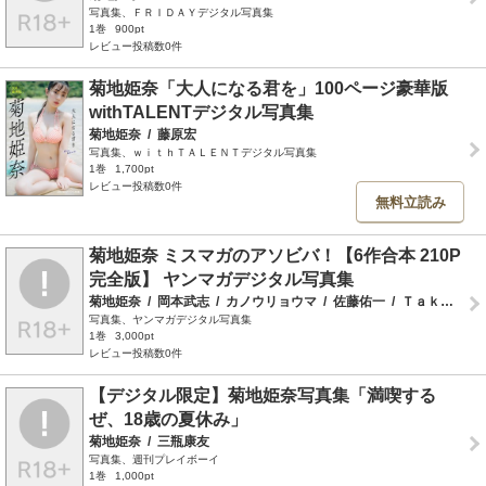
写真集、ＦＲＩＤＡＹデジタル写真集
1巻
900pt
レビュー投稿数0件
菊地姫奈「大人になる君を」100ページ豪華版
withTALENTデジタル写真集
菊地姫奈
/
藤原宏
写真集、ｗｉｔｈＴＡＬＥＮＴデジタル写真集
1巻
1,700pt
レビュー投稿数0件
無料立読み
菊地姫奈 ミスマガのアソビバ！【6作合本 210P
完全版】 ヤンマガデジタル写真集
菊地姫奈
/
岡本武志
/
カノウリョウマ
/
佐藤佑一
/
Ｔａｋｅｏ Ｄｅｃ．
写真集、ヤンマガデジタル写真集
1巻
3,000pt
レビュー投稿数0件
【デジタル限定】菊地姫奈写真集「満喫する
ぜ、18歳の夏休み」
菊地姫奈
/
三瓶康友
写真集、週刊プレイボーイ
1巻
1,000pt