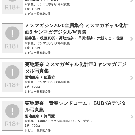
写真集、ヤンマガデジタル写真集
1巻
600pt
レビュー投稿数0件
ミスマガジン2020全員集合 ミスマガギャル化計
画6 ヤンマガデジタル写真集
新井遥
/
後藤真桜
/
菊地姫奈
/
早川渚紗
/
大槻りこ
/
佐藤佑一
写真集、ヤンマガデジタル写真集
1巻
600pt
レビュー投稿数0件
菊地姫奈 ミスマガギャル化計画3 ヤンマガデジ
タル写真集
菊地姫奈
/
佐藤佑一
写真集、ヤンマガデジタル写真集
1巻
600pt
レビュー投稿数0件
菊地姫奈「青春シンドローム」 BUBKAデジタ
ル写真集
菊地姫奈
/
持田薫
写真集、BUBKAデジタル写真集/BUBKA（ブブカ）
1巻
700pt
レビュー投稿数0件