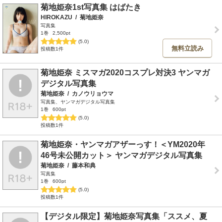
菊地姫奈1st写真集 はばたき
HIROKAZU
/
菊地姫奈
写真集
1巻
2,500pt
(5.0)
無料立読み
投稿数1件
菊地姫奈 ミスマガ2020コスプレ対決3 ヤンマガ
デジタル写真集
菊地姫奈
/
カノウリョウマ
写真集、ヤンマガデジタル写真集
1巻
600pt
(5.0)
投稿数1件
菊地姫奈・ヤンマガアザーっす！＜YM2020年
46号未公開カット＞ ヤンマガデジタル写真集
菊地姫奈
/
藤本和典
写真集
1巻
600pt
(5.0)
投稿数1件
【デジタル限定】菊地姫奈写真集「ススメ、夏