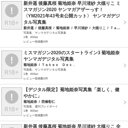
新井遥 後藤真桜 菊地姫奈 早川渚紗 大槻りこ ミ
スマガジン2020 ヤンマガアザーっす！
〈YM2021年43号未公開カット〉 ヤンマガデジ
タル写真集
新井遥
/
後藤真桜
/
菊地姫奈
/
早川渚紗
/
大槻りこ
/
Ｔａｋｅｏ Ｄｅｃ．
写真集、ヤンマガデジタル写真集
1巻
600pt
レビュー投稿数0件
ミスマガジン2020のスタートライン3 菊地姫奈
ヤンマガデジタル写真集
菊地姫奈
/
Ｔａｋｅｏ Ｄｅｃ．
写真集、ヤンマガデジタル写真集
1巻
600pt
レビュー投稿数0件
【デジタル限定】菊地姫奈写真集「楽しく、健
やかに」
菊地姫奈
/
西條彰仁
写真集、週刊プレイボーイ
1巻
800pt
レビュー投稿数0件
新井遥 後藤真桜 菊地姫奈 早川渚紗 大槻りこ 全