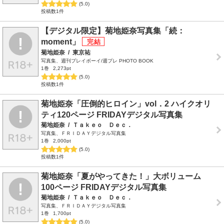
(5.0)
投稿数1件
【デジタル限定】菊地姫奈写真集「続：
moment」
菊地姫奈
/
東京祐
写真集、週刊プレイボーイ/週プレ PHOTO BOOK
1巻
2,273pt
(5.0)
投稿数1件
菊地姫奈「圧倒的ヒロイン」vol．2 ハイクオリ
ティ120ページ FRIDAYデジタル写真集
菊地姫奈
/
Ｔａｋｅｏ Ｄｅｃ．
写真集、ＦＲＩＤＡＹデジタル写真集
1巻
2,000pt
(5.0)
投稿数1件
菊地姫奈「夏がやってきた！」大ボリューム
100ページ FRIDAYデジタル写真集
菊地姫奈
/
Ｔａｋｅｏ Ｄｅｃ．
写真集、ＦＲＩＤＡＹデジタル写真集
1巻
1,700pt
(5.0)