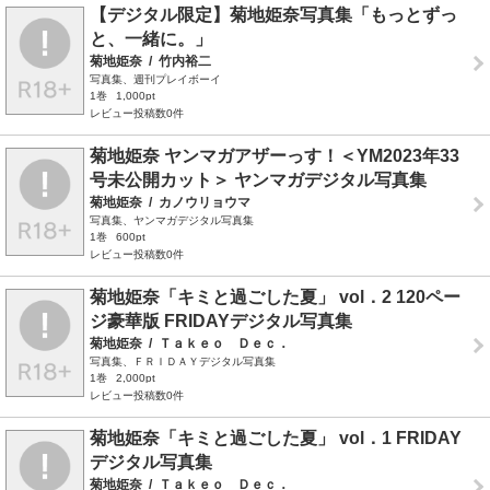
【デジタル限定】菊地姫奈写真集「もっとずっ
と、一緒に。」
菊地姫奈
/
竹内裕二
写真集、週刊プレイボーイ
1巻
1,000pt
レビュー投稿数0件
菊地姫奈 ヤンマガアザーっす！＜YM2023年33
号未公開カット＞ ヤンマガデジタル写真集
菊地姫奈
/
カノウリョウマ
写真集、ヤンマガデジタル写真集
1巻
600pt
レビュー投稿数0件
菊地姫奈「キミと過ごした夏」 vol．2 120ペー
ジ豪華版 FRIDAYデジタル写真集
菊地姫奈
/
Ｔａｋｅｏ Ｄｅｃ．
写真集、ＦＲＩＤＡＹデジタル写真集
1巻
2,000pt
レビュー投稿数0件
菊地姫奈「キミと過ごした夏」 vol．1 FRIDAY
デジタル写真集
菊地姫奈
/
Ｔａｋｅｏ Ｄｅｃ．