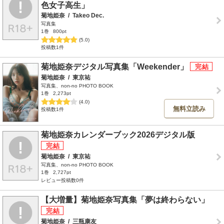
色女子高生」
菊地姫奈
/
Takeo Dec.
写真集
1巻
800pt
(5.0)
投稿数1件
菊地姫奈デジタル写真集「Weekender」
菊地姫奈
/
東京祐
写真集、non-no PHOTO BOOK
1巻
2,273pt
(4.0)
無料立読み
投稿数1件
菊地姫奈カレンダーブック2026デジタル版
菊地姫奈
/
東京祐
写真集、non-no PHOTO BOOK
1巻
2,727pt
レビュー投稿数0件
【大増量】菊地姫奈写真集「夢は終わらない」
菊地姫奈
/
三瓶康友