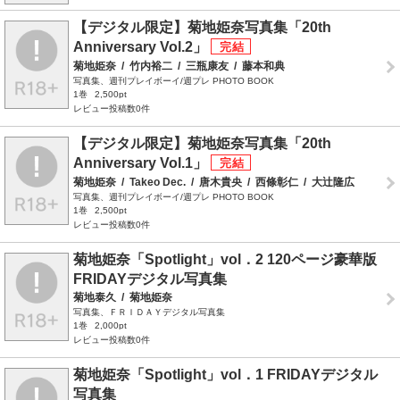
【デジタル限定】菊地姫奈写真集「20th
Anniversary Vol.2」
菊地姫奈
/
竹内裕二
/
三瓶康友
/
藤本和典
写真集、週刊プレイボーイ/週プレ PHOTO BOOK
1巻
2,500pt
レビュー投稿数0件
【デジタル限定】菊地姫奈写真集「20th
Anniversary Vol.1」
菊地姫奈
/
Takeo Dec.
/
唐木貴央
/
西條彰仁
/
大辻隆広
写真集、週刊プレイボーイ/週プレ PHOTO BOOK
1巻
2,500pt
レビュー投稿数0件
菊地姫奈「Spotlight」vol．2 120ページ豪華版
FRIDAYデジタル写真集
菊地泰久
/
菊地姫奈
写真集、ＦＲＩＤＡＹデジタル写真集
1巻
2,000pt
レビュー投稿数0件
菊地姫奈「Spotlight」vol．1 FRIDAYデジタル
写真集