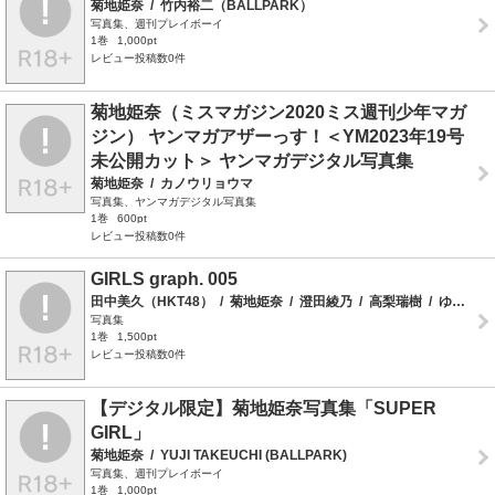
菊地姫奈
/
竹内裕二（BALLPARK）
写真集、週刊プレイボーイ
1巻
1,000pt
レビュー投稿数0件
菊地姫奈（ミスマガジン2020ミス週刊少年マガ
ジン） ヤンマガアザーっす！＜YM2023年19号
未公開カット＞ ヤンマガデジタル写真集
菊地姫奈
/
カノウリョウマ
写真集、ヤンマガデジタル写真集
1巻
600pt
レビュー投稿数0件
GIRLS graph. 005
田中美久（HKT48）
/
菊地姫奈
/
澄田綾乃
/
高梨瑞樹
/
ゆでたまご
写真集
1巻
1,500pt
レビュー投稿数0件
【デジタル限定】菊地姫奈写真集「SUPER
GIRL」
菊地姫奈
/
YUJI TAKEUCHI (BALLPARK)
写真集、週刊プレイボーイ
1巻
1,000pt