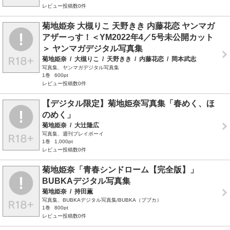
レビュー投稿数0件
菊地姫奈 大槻りこ 天野きき 内藤花恋 ヤンマガ
アザーっす！＜YM2022年4／5号未公開カット
＞ ヤンマガデジタル写真集
菊地姫奈
/
大槻りこ
/
天野きき
/
内藤花恋
/
岡本武志
写真集、ヤンマガデジタル写真集
1巻
600pt
レビュー投稿数0件
【デジタル限定】菊地姫奈写真集「春めく、ほ
のめく」
菊地姫奈
/
大辻隆広
写真集、週刊プレイボーイ
1巻
1,000pt
レビュー投稿数0件
菊地姫奈「青春シンドローム【完全版】」
BUBKAデジタル写真集
菊地姫奈
/
持田薫
写真集、BUBKAデジタル写真集/BUBKA（ブブカ）
1巻
800pt
レビュー投稿数0件