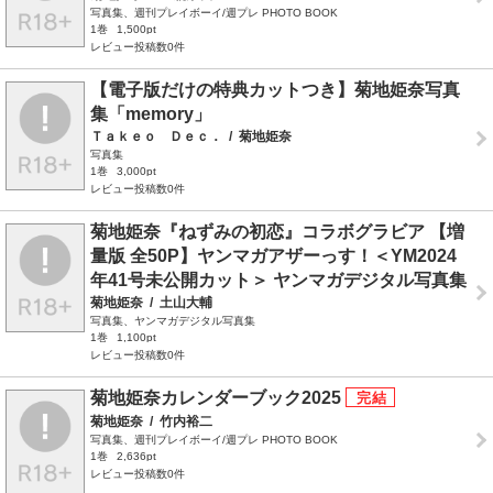
写真集、週刊プレイボーイ/週プレ PHOTO BOOK
1巻
1,500pt
レビュー投稿数0件
【電子版だけの特典カットつき】菊地姫奈写真
集「memory」
Ｔａｋｅｏ Ｄｅｃ．
/
菊地姫奈
写真集
1巻
3,000pt
レビュー投稿数0件
菊地姫奈『ねずみの初恋』コラボグラビア 【増
量版 全50P】ヤンマガアザーっす！＜YM2024
年41号未公開カット＞ ヤンマガデジタル写真集
菊地姫奈
/
土山大輔
写真集、ヤンマガデジタル写真集
1巻
1,100pt
レビュー投稿数0件
菊地姫奈カレンダーブック2025
菊地姫奈
/
竹内裕二
写真集、週刊プレイボーイ/週プレ PHOTO BOOK
1巻
2,636pt
レビュー投稿数0件