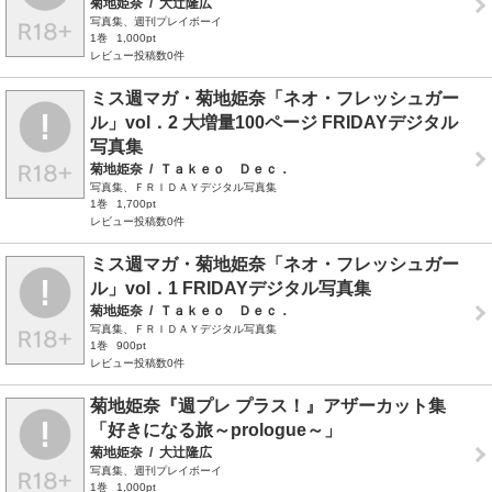
菊地姫奈
/
大辻隆広
写真集、週刊プレイボーイ
1巻
1,000pt
レビュー投稿数0件
ミス週マガ・菊地姫奈「ネオ・フレッシュガー
ル」vol．2 大増量100ページ FRIDAYデジタル
写真集
菊地姫奈
/
Ｔａｋｅｏ Ｄｅｃ．
写真集、ＦＲＩＤＡＹデジタル写真集
1巻
1,700pt
レビュー投稿数0件
ミス週マガ・菊地姫奈「ネオ・フレッシュガー
ル」vol．1 FRIDAYデジタル写真集
菊地姫奈
/
Ｔａｋｅｏ Ｄｅｃ．
写真集、ＦＲＩＤＡＹデジタル写真集
1巻
900pt
レビュー投稿数0件
菊地姫奈『週プレ プラス！』アザーカット集
「好きになる旅～prologue～」
菊地姫奈
/
大辻隆広
写真集、週刊プレイボーイ
1巻
1,000pt