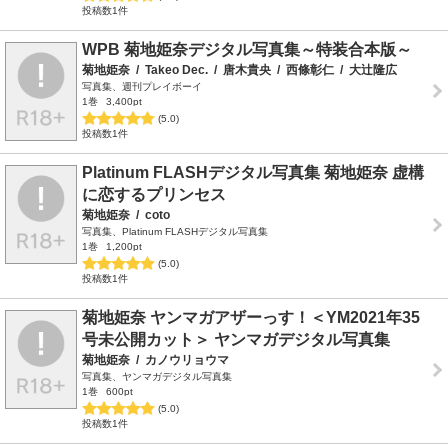
投稿数1件
WPB 菊地姫奈デジタル写真集～特装合本版～
菊地姫奈
/
Takeo Dec.
/
唐木貴央
/
西條彰仁
/
大辻隆広
写真集、週刊プレイボーイ
1巻
3,400pt
(5.0)
投稿数1件
Platinum FLASHデジタル写真集 菊地姫奈 虚構
に恋するプリンセス
菊地姫奈
/
coto
写真集、Platinum FLASHデジタル写真集
1巻
1,200pt
(5.0)
投稿数1件
菊地姫奈 ヤンマガアザーっす！＜YM2021年35
号未公開カット＞ ヤンマガデジタル写真集
菊地姫奈
/
カノウリョウマ
写真集、ヤンマガデジタル写真集
1巻
600pt
(5.0)
投稿数1件