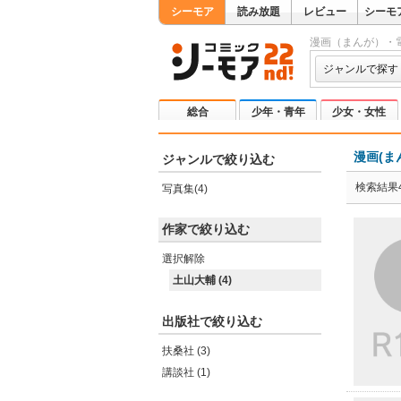
シーモア
読み放題
レビュー
シーモ
漫画（まんが）・
ジャンルで探す
総合
少年・青年
少女・女性
漫画(ま
ジャンルで絞り込む
検索結果
写真集(4)
作家で絞り込む
選択解除
土山大輔 (4)
出版社で絞り込む
扶桑社 (3)
講談社 (1)