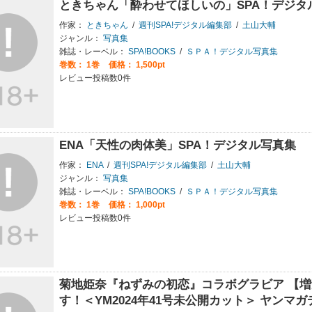
ときちゃん「酔わせてほしいの」SPA！デジタ
作家：
ときちゃん
/
週刊SPA!デジタル編集部
/
土山大輔
ジャンル：
写真集
雑誌・レーベル：
SPA!BOOKS
/
ＳＰＡ！デジタル写真集
巻数：
1巻
価格： 1,500pt
レビュー投稿数0件
ENA「天性の肉体美」SPA！デジタル写真集
作家：
ENA
/
週刊SPA!デジタル編集部
/
土山大輔
ジャンル：
写真集
雑誌・レーベル：
SPA!BOOKS
/
ＳＰＡ！デジタル写真集
巻数：
1巻
価格： 1,000pt
レビュー投稿数0件
菊地姫奈『ねずみの初恋』コラボグラビア 【増量
す！＜YM2024年41号未公開カット＞ ヤンマ