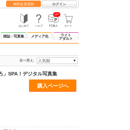
無料会員登録
ログイン
UP!
はじめて
ヘルプ
PT購入
カート
ライト
雑誌・写真集
メディア化
アダルト
並べ替え:
」SPA！デジタル写真集
購入ページへ