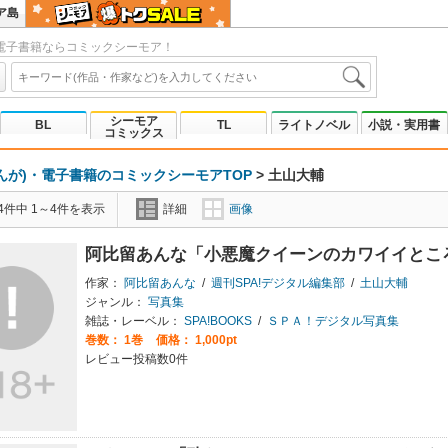
ア島
電子書籍ならコミックシーモア！
シーモア
BL
TL
ライトノベル
小説・実用書
コミックス
んが)・電子書籍のコミックシーモアTOP
>
土山大輔
4件中 1～4件を表示
詳細
画像
阿比留あんな「小悪魔クイーンのカワイイところ
作家：
阿比留あんな
/
週刊SPA!デジタル編集部
/
土山大輔
ジャンル：
写真集
雑誌・レーベル：
SPA!BOOKS
/
ＳＰＡ！デジタル写真集
巻数：
1巻
価格： 1,000pt
レビュー投稿数0件