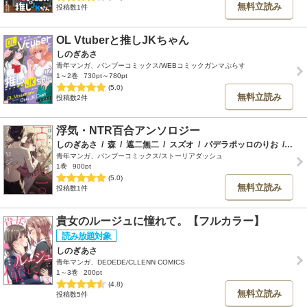
無料立読み
投稿数1件
OL Vtuberと推しJKちゃん
しのぎあさ
青年マンガ、バンブーコミックス/WEBコミックガンマぷらす
1～2巻
730pt～780pt
(5.0)
無料立読み
投稿数2件
浮気・NTR百合アンソロジー
しのぎあさ
/
森
/
遮二無二
/
スズオ
/
パデラポッロのりお
/
んみ
青年マンガ、バンブーコミックス/ストーリアダッシュ
1巻
900pt
(5.0)
無料立読み
投稿数1件
貴女のルージュに憧れて。【フルカラー】
しのぎあさ
青年マンガ、DEDEDE/CLLENN COMICS
1～3巻
200pt
(4.8)
無料立読み
投稿数5件