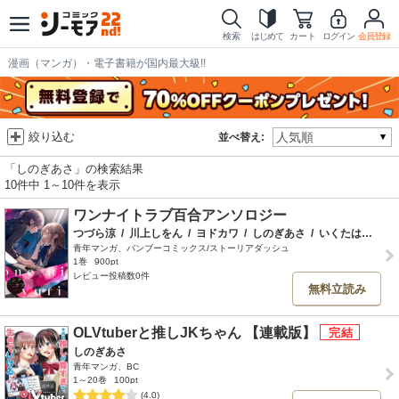
検索
はじめて
カート
ログイン
会員登録
漫画（マンガ）・電子書籍が国内最大級!!
絞り込む
並べ替え:
「しのぎあさ」の検索結果
10件中 1～10件を表示
ワンナイトラブ百合アンソロジー
つづら涼
/
川上しをん
/
ヨドカワ
/
しのぎあさ
/
いくたはな
/
ア
青年マンガ、バンブーコミックス/ストーリアダッシュ
1巻
900pt
レビュー投稿数0件
無料立読み
OLVtuberと推しJKちゃん 【連載版】
しのぎあさ
青年マンガ、BC
1～20巻
100pt
(4.0)