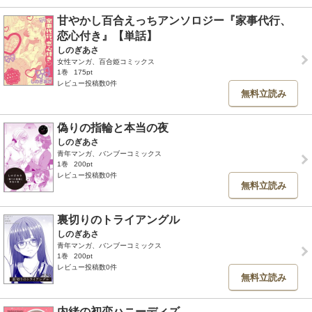
甘やかし百合えっちアンソロジー『家事代行、
恋心付き』【単話】
しのぎあさ
女性マンガ、百合姫コミックス
1巻
175pt
レビュー投稿数0件
無料立読み
偽りの指輪と本当の夜
しのぎあさ
青年マンガ、バンブーコミックス
1巻
200pt
レビュー投稿数0件
無料立読み
裏切りのトライアングル
しのぎあさ
青年マンガ、バンブーコミックス
1巻
200pt
レビュー投稿数0件
無料立読み
内緒の初恋ハニーディズ