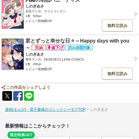
しのぎあさ
女性マンガ、ライトリーズン
1巻
500pt
レビュー投稿数0件
無料立読み
君とずっと幸せな日々～Happy days with you
～
しのぎあさ
青年マンガ、DEDEDE/CLLENN COMICS
1巻
280pt
レビュー投稿数0件
無料立読み
この作品をシェアしよう
漫画(まんが)・電子書籍のコミックシーモアTOP
しのぎあさ
最新情報はここからチェック！
限定特典GET