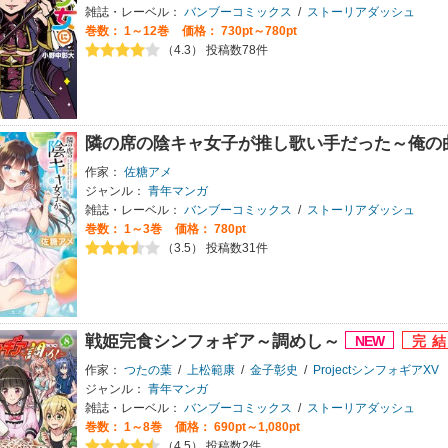
雑誌・レーベル：
バンブーコミックス
/
ストーリアダッシュ
巻数：
1～12巻
価格： 730pt～780pt
（4.3） 投稿数78件
隣の席の陰キャ女子が推し歌い手だった～俺の
作家：
佐糖アメ
ジャンル：
青年マンガ
雑誌・レーベル：
バンブーコミックス
/
ストーリアダッシュ
巻数：
1～3巻
価格： 780pt
（3.5） 投稿数31件
戦姫完食シンフォギア～調めし～
作家：
つたの葉
/
上松範康
/
金子彰史
/
ProjectシンフォギアXV
ジャンル：
青年マンガ
雑誌・レーベル：
バンブーコミックス
/
ストーリアダッシュ
巻数：
1～8巻
価格： 690pt～1,080pt
（4.5） 投稿数2件