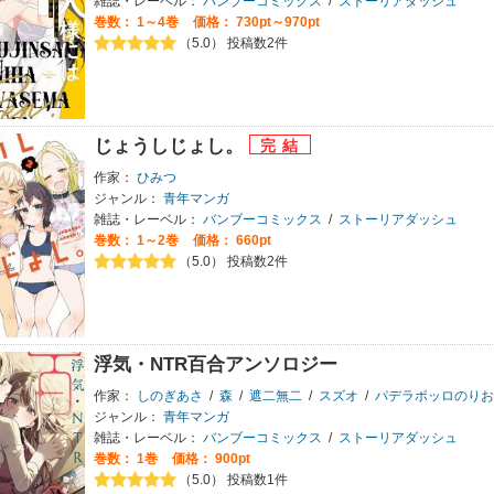
雑誌・レーベル：
バンブーコミックス
/
ストーリアダッシュ
巻数：
1～4巻
価格： 730pt～970pt
（5.0） 投稿数2件
じょうしじょし。
作家：
ひみつ
ジャンル：
青年マンガ
雑誌・レーベル：
バンブーコミックス
/
ストーリアダッシュ
巻数：
1～2巻
価格： 660pt
（5.0） 投稿数2件
浮気・NTR百合アンソロジー
作家：
しのぎあさ
/
森
/
遮二無二
/
スズオ
/
パデラポッロのりお
ジャンル：
青年マンガ
雑誌・レーベル：
バンブーコミックス
/
ストーリアダッシュ
巻数：
1巻
価格： 900pt
（5.0） 投稿数1件