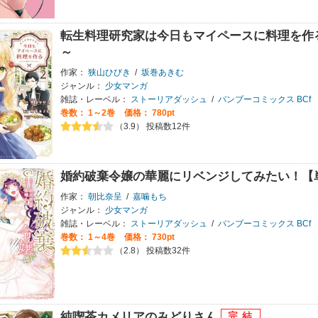
転生料理研究家は今日もマイペースに料理を作
～
作家：
狭山ひびき
/
坂巻あきむ
ジャンル：
少女マンガ
雑誌・レーベル：
ストーリアダッシュ
/
バンブーコミックス BCf
巻数：
1～2巻
価格： 780pt
（3.9） 投稿数12件
婚約破棄令嬢の華麗にリベンジしてみたい！【
作家：
朝比奈呈
/
嘉噛もち
ジャンル：
少女マンガ
雑誌・レーベル：
ストーリアダッシュ
/
バンブーコミックス BCf
巻数：
1～4巻
価格： 730pt
（2.8） 投稿数32件
純喫茶カメリアのみどりさん