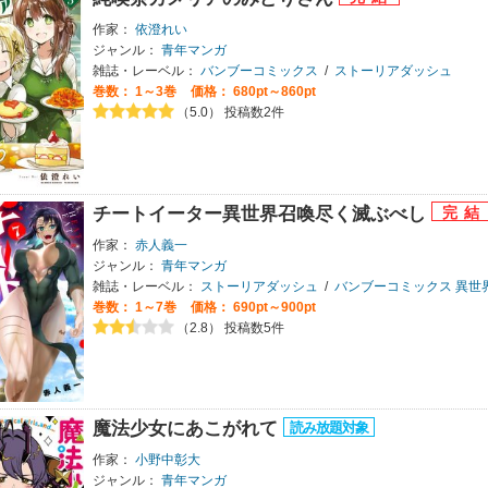
作家：
依澄れい
ジャンル：
青年マンガ
雑誌・レーベル：
バンブーコミックス
/
ストーリアダッシュ
巻数：
1～3巻
価格： 680pt～860pt
（5.0） 投稿数2件
チートイーター異世界召喚尽く滅ぶべし
作家：
赤人義一
ジャンル：
青年マンガ
雑誌・レーベル：
ストーリアダッシュ
/
バンブーコミックス 異世
巻数：
1～7巻
価格： 690pt～900pt
（2.8） 投稿数5件
魔法少女にあこがれて
作家：
小野中彰大
ジャンル：
青年マンガ