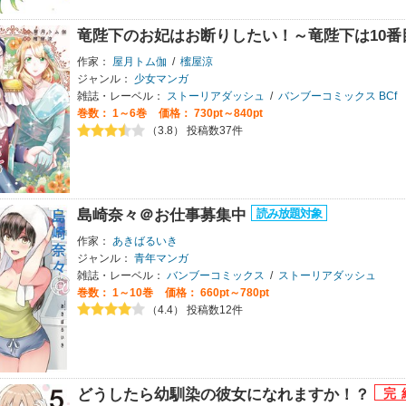
竜陛下のお妃はお断りしたい！～竜陛下は10
作家：
屋月トム伽
/
櫁屋涼
ジャンル：
少女マンガ
雑誌・レーベル：
ストーリアダッシュ
/
バンブーコミックス BCf
巻数：
1～6巻
価格： 730pt～840pt
（3.8） 投稿数37件
島崎奈々＠お仕事募集中
作家：
あきばるいき
ジャンル：
青年マンガ
雑誌・レーベル：
バンブーコミックス
/
ストーリアダッシュ
巻数：
1～10巻
価格： 660pt～780pt
（4.4） 投稿数12件
どうしたら幼馴染の彼女になれますか！？