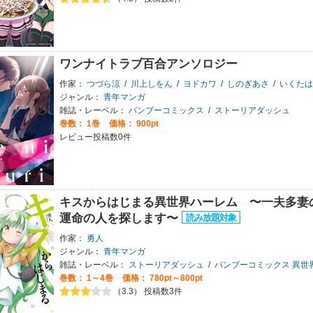
ワンナイトラブ百合アンソロジー
作家：
つづら涼
/
川上しをん
/
ヨドカワ
/
しのぎあさ
/
いくたは
ジャンル：
青年マンガ
雑誌・レーベル：
バンブーコミックス
/
ストーリアダッシュ
巻数：
1巻
価格： 900pt
レビュー投稿数0件
キスからはじまる異世界ハーレム 〜一夫多妻
運命の人を探します〜
作家：
勇人
ジャンル：
青年マンガ
雑誌・レーベル：
ストーリアダッシュ
/
バンブーコミックス 異世
巻数：
1～4巻
価格： 780pt～800pt
（3.3） 投稿数3件