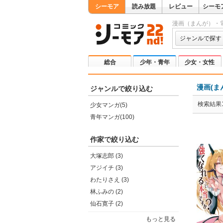
シーモア
読み放題
レビュー
シーモ
漫画（まんが）・
ジャンルで探す
総合
少年・青年
少女・女性
漫画(ま
ジャンルで絞り込む
検索結果1
少女マンガ(5)
青年マンガ(100)
作家で絞り込む
大塚志郎 (3)
アジイチ (3)
わたりさえ (3)
林ふみの (2)
仙石寛子 (2)
もっと見る