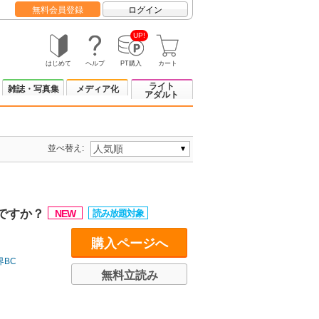
無料会員登録
ログイン
UP!
はじめて
ヘルプ
PT購入
カート
ライト
雑誌・写真集
メディア化
アダルト
並べ替え:
ですか？
購入ページへ
界BC
無料立読み