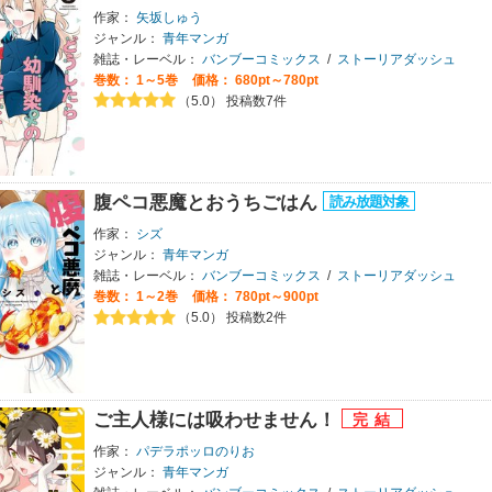
作家：
矢坂しゅう
ジャンル：
青年マンガ
雑誌・レーベル：
バンブーコミックス
/
ストーリアダッシュ
巻数：
1～5巻
価格： 680pt～780pt
（5.0） 投稿数7件
腹ペコ悪魔とおうちごはん
作家：
シズ
ジャンル：
青年マンガ
雑誌・レーベル：
バンブーコミックス
/
ストーリアダッシュ
巻数：
1～2巻
価格： 780pt～900pt
（5.0） 投稿数2件
ご主人様には吸わせません！
作家：
パデラポッロのりお
ジャンル：
青年マンガ