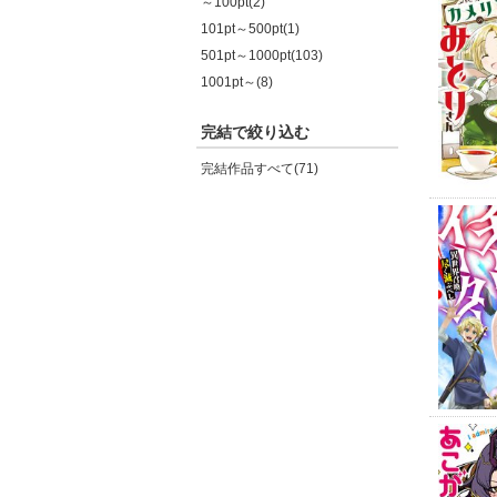
～100pt(2)
101pt～500pt(1)
501pt～1000pt(103)
1001pt～(8)
完結で絞り込む
完結作品すべて(71)