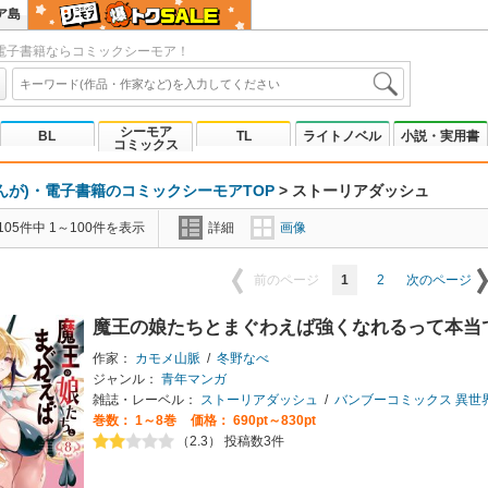
ア島
電子書籍ならコミックシーモア！
シーモア
BL
TL
ライトノベル
小説・実用書
コミックス
んが)・電子書籍のコミックシーモアTOP
>
ストーリアダッシュ
05件中 1～100件を表示
詳細
画像
1
2
前のページ
次のページ
魔王の娘たちとまぐわえば強くなれるって本当
作家：
カモメ山脈
/
冬野なべ
ジャンル：
青年マンガ
雑誌・レーベル：
ストーリアダッシュ
/
バンブーコミックス 異世
巻数：
1～8巻
価格： 690pt～830pt
（2.3） 投稿数3件