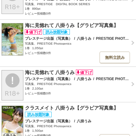
写真集、PRESTIGE DIGITAL BOOK SERIES
1巻
890pt
レビュー投稿数0件
海に見惚れて 八掛うみ【グラビア写真集】
プレステージ出版（写真集）
/
八掛うみ
/
PRESTIGE PHOTOGENICS
写真集、PRESTIGE Photogenics
1巻
1,050pt
レビュー投稿数0件
無料立読み
海に見惚れて 八掛うみ
プレステージ出版（写真集）
/
八掛うみ
/
PRESTIGE PHOTOGENICS
写真集、PRESTIGE Photogenics
1巻
2,100pt
レビュー投稿数0件
クラスメイト 八掛うみ【グラビア写真集】
プレステージ出版（写真集）
/
八掛うみ
写真集、PRESTIGE Photogenics
1巻
1,500pt
レビュー投稿数0件