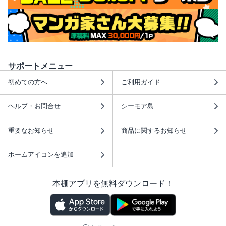
サポートメニュー
初めての方へ
ご利用ガイド
ヘルプ・お問合せ
シーモア島
重要なお知らせ
商品に関するお知らせ
ホームアイコンを追加
本棚アプリを無料ダウンロード！