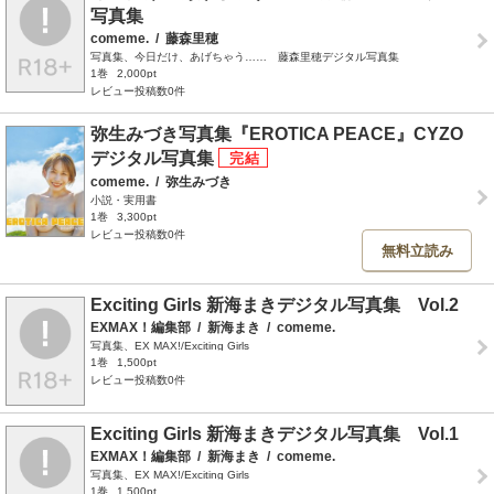
写真集
comeme.
/
藤森里穂
写真集、今日だけ、あげちゃう…… 藤森里穂デジタル写真集
1巻
2,000pt
レビュー投稿数0件
弥生みづき写真集『EROTICA PEACE』CYZO
デジタル写真集
comeme.
/
弥生みづき
小説・実用書
1巻
3,300pt
レビュー投稿数0件
無料立読み
Exciting Girls 新海まきデジタル写真集 Vol.2
EXMAX！編集部
/
新海まき
/
comeme.
写真集、EX MAX!/Exciting Girls
1巻
1,500pt
レビュー投稿数0件
Exciting Girls 新海まきデジタル写真集 Vol.1
EXMAX！編集部
/
新海まき
/
comeme.
写真集、EX MAX!/Exciting Girls
1巻
1,500pt