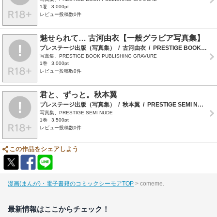
1巻
3,000pt
レビュー投稿数0件
魅せられて… 古河由衣【一般グラビア写真集】
プレステージ出版（写真集）
/
古河由衣
/
PRESTIGE BOOK PUBLISHING GRAVURE
写真集、PRESTIGE BOOK PUBLISHING GRAVURE
1巻
3,000pt
レビュー投稿数0件
君と、ずっと。秋本翼
プレステージ出版（写真集）
/
秋本翼
/
PRESTIGE SEMI NUDE
/
写真集、PRESTIGE SEMI NUDE
1巻
3,500pt
レビュー投稿数0件
この作品をシェアしよう
漫画(まんが)・電子書籍のコミックシーモアTOP
comeme.
最新情報はここからチェック！