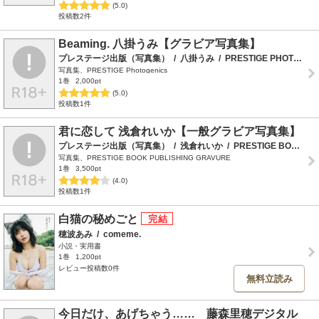
(5.0)
投稿数2件
Beaming. 八掛うみ【グラビア写真集】
プレステージ出版（写真集）
/
八掛うみ
/
PRESTIGE PHOTOGENICS
写真集、PRESTIGE Photogenics
1巻
2,000pt
(5.0)
投稿数1件
君に恋して 浅倉れいか【一般グラビア写真集】
プレステージ出版（写真集）
/
浅倉れいか
/
PRESTIGE BOOK PUBLISHING GRAVURE
写真集、PRESTIGE BOOK PUBLISHING GRAVURE
1巻
3,500pt
(4.0)
投稿数1件
白猫の秘めごと
穂波あみ
/
comeme.
小説・実用書
1巻
1,200pt
レビュー投稿数0件
無料立読み
今日だけ、あげちゃう…… 藤森里穂デジタル