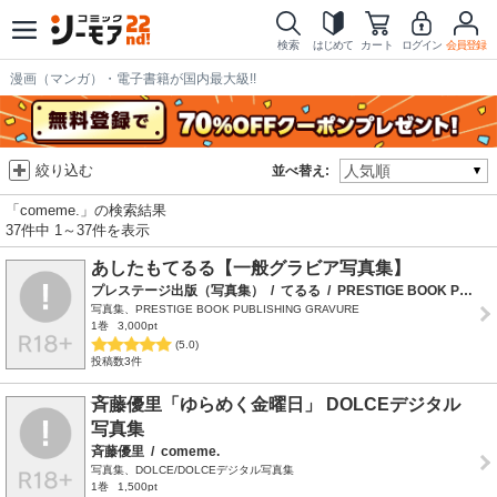
検索
はじめて
カート
ログイン
会員登録
漫画（マンガ）・電子書籍が国内最大級!!
絞り込む
並べ替え:
「comeme.」の検索結果
37件中 1～37件を表示
あしたもてるる【一般グラビア写真集】
プレステージ出版（写真集）
/
てるる
/
PRESTIGE BOOK PUBLISHING GRAVURE
写真集、PRESTIGE BOOK PUBLISHING GRAVURE
1巻
3,000pt
(5.0)
投稿数3件
斉藤優里「ゆらめく金曜日」 DOLCEデジタル
写真集
斉藤優里
/
comeme.
写真集、DOLCE/DOLCEデジタル写真集
1巻
1,500pt