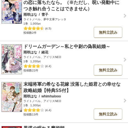
の恋に落ちたなら。（※ただし、呪い発動中に
つき触れ合うことはできません）
雨咲はな
/
雪子
ライトノベル、夢中文庫アレッタ
1巻
1,000pt
(4.5)
無料立読み
投稿数2件
ドリームガーデン～私と中尉の偽装結婚～
雨咲はな
/
緒花
ライトノベル、アイリスNEO
1巻
1,200pt
(4.4)
無料立読み
投稿数22件
末端将軍の希なる花嫁 没落した姫君との幸せな
政略結婚【特典SS付】
雨咲はな
/
whimhalooo
ライトノベル、アイリスNEO
1巻
1,300pt
(4.4)
無料立読み
投稿数13件