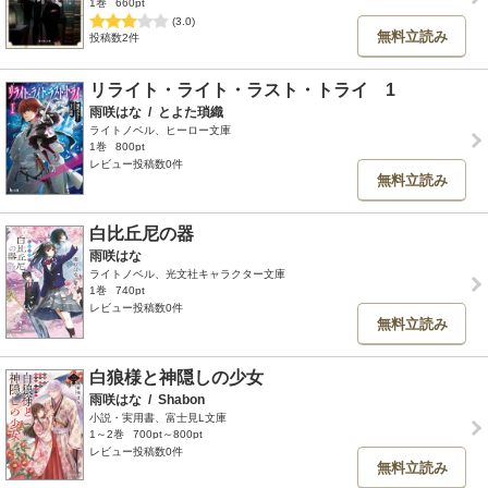
1巻
660pt
(3.0)
無料立読み
投稿数2件
リライト・ライト・ラスト・トライ 1
雨咲はな
/
とよた瑣織
ライトノベル、ヒーロー文庫
1巻
800pt
レビュー投稿数0件
無料立読み
白比丘尼の器
雨咲はな
ライトノベル、光文社キャラクター文庫
1巻
740pt
レビュー投稿数0件
無料立読み
白狼様と神隠しの少女
雨咲はな
/
Shabon
小説・実用書、富士見L文庫
1～2巻
700pt～800pt
レビュー投稿数0件
無料立読み