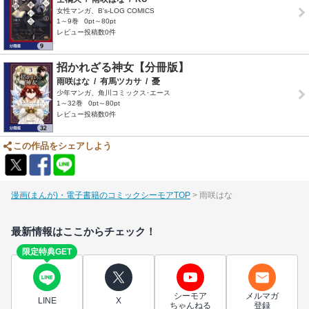
女性マンガ、B's-LOG COMICS
1～9巻
0pt～80pt
レビュー投稿数0件
招かれざる神女【分冊版】
雨咲はな
/
有馬ツカサ
/
憂
少年マンガ、角川コミックス･エース
1～32巻
0pt～80pt
レビュー投稿数0件
この作品をシェアしよう
漫画(まんが)・電子書籍のコミックシーモアTOP
雨咲はな
最新情報はここからチェック！
限定特典GET
シーモア
メルマガ
LINE
X
ちゃんねる
登録