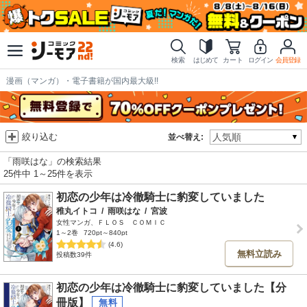
検索
はじめて
カート
ログイン
会員登録
漫画（マンガ）・電子書籍が国内最大級!!
絞り込む
並べ替え:
「雨咲はな」の検索結果
25件中 1～25件を表示
初恋の少年は冷徹騎士に豹変していました
稚丸イトコ
/
雨咲はな
/
宮波
女性マンガ、ＦＬＯＳ ＣＯＭＩＣ
1～2巻
720pt～840pt
(4.6)
無料立読み
投稿数39件
初恋の少年は冷徹騎士に豹変していました【分
冊版】