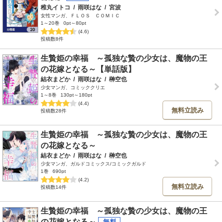
稚丸イトコ
/
雨咲はな
/
宮波
女性マンガ、ＦＬＯＳ ＣＯＭＩＣ
1～20巻
0pt～80pt
(4.6)
投稿数8件
生贄姫の幸福 ～孤独な贄の少女は、魔物の王
の花嫁となる～【単話版】
結衣まどか
/
雨咲はな
/
榊空也
少女マンガ、コミッククリエ
1～8巻
130pt～180pt
(4.4)
無料立読み
投稿数28件
生贄姫の幸福 ～孤独な贄の少女は、魔物の王
の花嫁となる～
結衣まどか
/
雨咲はな
/
榊空也
少女マンガ、ガルドコミックス/コミックガルド
1巻
690pt
(4.2)
無料立読み
投稿数14件
生贄姫の幸福 ～孤独な贄の少女は、魔物の王
の花嫁となる～