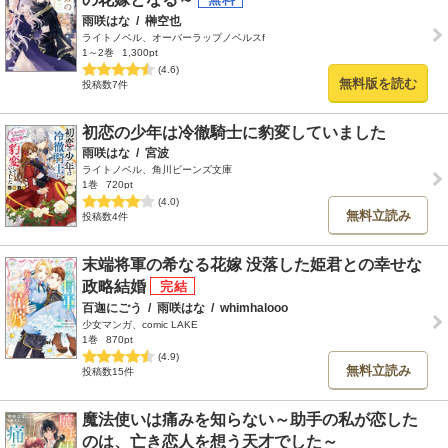
雨咲はな
/
榊空也
ライトノベル、オーバーラップノベルスf
1～2巻
1,300pt
(4.6)
無料版を読む
投稿数7件
初恋の少年は冷徹騎士に豹変していました
雨咲はな
/
宮波
ライトノベル、角川ビーンズ文庫
1巻
720pt
(4.0)
無料立読み
投稿数4件
末端将軍の希なる花嫁 没落した姫君との幸せな
政略結婚
百迦にごう
/
雨咲はな
/
whimhalooo
少女マンガ、comic LAKE
1巻
870pt
(4.9)
無料立読み
投稿数15件
魔法使いは痛みを知らない～助手の私が恋した
のは、亡き恋人を想う天才でした～