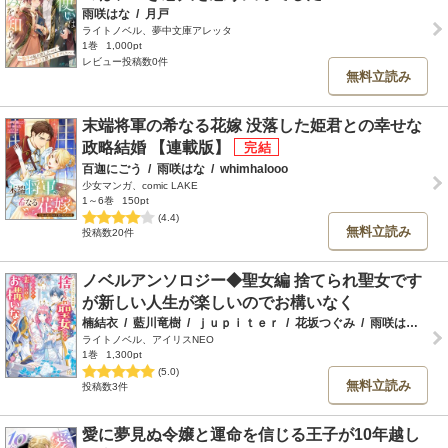
雨咲はな
/
月戸
ライトノベル、夢中文庫アレッタ
1巻
1,000pt
レビュー投稿数0件
無料立読み
末端将軍の希なる花嫁 没落した姫君との幸せな
政略結婚 【連載版】
百迦にごう
/
雨咲はな
/
whimhalooo
少女マンガ、comic LAKE
1～6巻
150pt
(4.4)
無料立読み
投稿数20件
ノベルアンソロジー◆聖女編 捨てられ聖女です
が新しい人生が楽しいのでお構いなく
楠結衣
/
藍川竜樹
/
ｊｕｐｉｔｅｒ
/
花坂つぐみ
/
雨咲はな
/
伊
ライトノベル、アイリスNEO
1巻
1,300pt
(5.0)
無料立読み
投稿数3件
愛に夢見ぬ令嬢と運命を信じる王子が10年越し