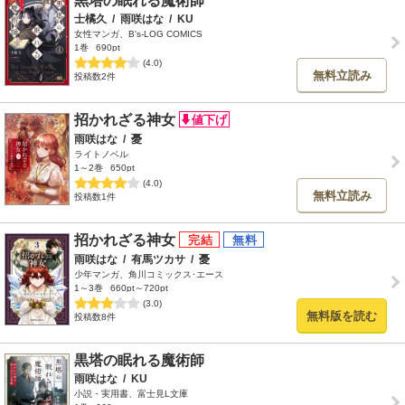
黒塔の眠れる魔術師
士橘久
/
雨咲はな
/
KU
女性マンガ、B's-LOG COMICS
1巻
690pt
(4.0)
無料立読み
投稿数2件
招かれざる神女
雨咲はな
/
憂
ライトノベル
1～2巻
650pt
(4.0)
無料立読み
投稿数1件
招かれざる神女
雨咲はな
/
有馬ツカサ
/
憂
少年マンガ、角川コミックス･エース
1～3巻
660pt～720pt
(3.0)
無料版を読む
投稿数8件
黒塔の眠れる魔術師
雨咲はな
/
KU
小説・実用書、富士見L文庫