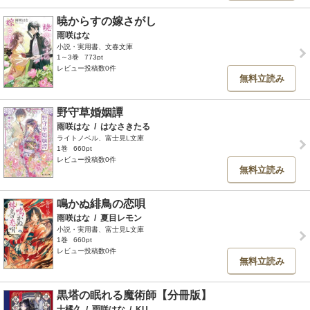
暁からすの嫁さがし
雨咲はな
小説・実用書、文春文庫
1～3巻
773pt
レビュー投稿数0件
無料立読み
野守草婚姻譚
雨咲はな
/
はなさきたる
ライトノベル、富士見L文庫
1巻
660pt
レビュー投稿数0件
無料立読み
鳴かぬ緋鳥の恋唄
雨咲はな
/
夏目レモン
小説・実用書、富士見L文庫
1巻
660pt
レビュー投稿数0件
無料立読み
黒塔の眠れる魔術師【分冊版】
士橘久
/
雨咲はな
/
KU