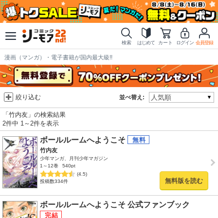
検索
はじめて
カート
ログイン
会員登録
漫画（マンガ）・電子書籍が国内最大級!!
絞り込む
並べ替え:
「竹内友」の検索結果
2件中 1～2件を表示
ボールルームへようこそ
竹内友
少年マンガ、月刊少年マガジン
1～12巻
540pt
(4.5)
無料版を読む
投稿数334件
ボールルームへようこそ 公式ファンブック