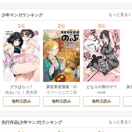
もっと見る
少年マンガランキング
1
2
3
位
位
位
グラぱらっ！
異世界居酒屋「の
となりの席のヤツ
灰
桂あいり
/
西木田
ヴァージニア二等
mmk
ぶ」
がそういう目で見
景志
兵
/
蝉川夏哉
/
転
てくる
無料立読み
無料立読み
無料立読み
もっと見る
先行作品(少年マンガ)ランキング