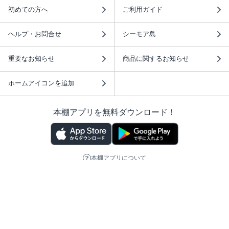
初めての方へ
ご利用ガイド
ヘルプ・お問合せ
シーモア島
重要なお知らせ
商品に関するお知らせ
ホームアイコンを追加
本棚アプリを無料ダウンロード！
本棚アプリについて
このサイトについて
推奨環境
利用規約
ISBN検索
プライバシーポリシー
情報セキュリティーポリシー
特定商取引法に基づく表示
安心してお使いいただくために
ABJマークは、この電子書店・電子書籍配信サービスが、 著作権者からコンテ
ンツ使用許諾を得た正規版配信サービスであることを示す登録商標（登録番号
第6091713号）です。 詳しくは［ABJマーク］または［電子出版制作・流通協