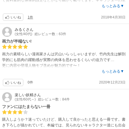
て資料集的な身体的設定などかなり細かく載ってます。キャラクターの生
い立ちがさらっと載ってたり、かなり衝撃的な部分も。。
もっとみる▼
本誌が止まってる状態なのがもどかしいですが今後も追いかける価値ある
1件
2018年4月30日
漫画だと思ってます。
いいね
みるく
さん
(女性/40代)
総レビュー数：63件
画力が半端ない!
画力の素晴らしい漫画家さんは沢山いらっしゃいますが、竹内先生は解剖
学的にも筋肉の躍動感が実際の肉体を思わせるくらいの迫力です…
更に内容や登場人物モブ含めが魅力的です〜！
体調不良と言う事で、中々続話が見れない事が残念デス。
もっとみる▼
0件
2020年12月23日
いいね
楽しい妖精
さん
(女性/60代～)
総レビュー数：84件
ファンにはたまらない一冊
購入しようか？迷っていたけど、購入して良かったと思える一冊です。書
き下ろしが描かれていて、本編では、見られないキャラクター達にも出会