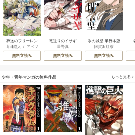
葬送のフリーレン
竜送りのイサギ
氷の城壁 単行本版
山田鐘人
/
アベツ
星野真
阿賀沢紅茶
【フルカラー】
カサ
無料立読み
無料立読み
無料立読み
もっと見る
少年・青年マンガの無料作品