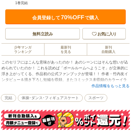
1巻完結
70%OFF
会員登録して
で購入
無料立読み
お気に入り
少年マンガ
最新刊
新刊
ランキング
を見る
自動購入
このセリフにはこんな意味があったのか！ あのシーンにはそんな想いが込
められていたのか！ これを読めば「ボールルームへようこそ」が立体的に
浮き上がってくる、作品初の公式ファンブックが登場！！ 作者・竹内友イ
ンタビュー＆描き下ろし短編を収録。またコミックス未収録のカラーイラ
ストやダンス競技会のウラ話なども！
作品情報をもっと見る
完結
体操･ダンス･フィギュアスケート
スポーツ