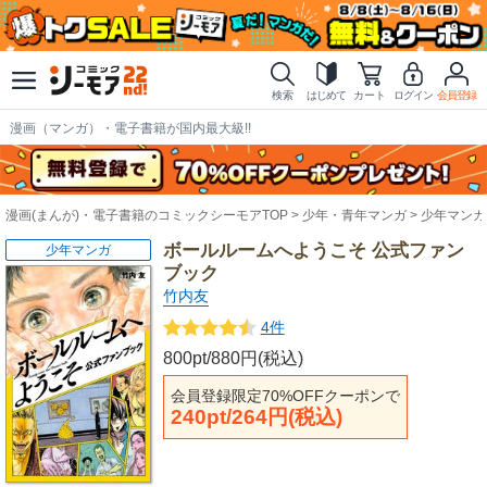
検索
はじめて
カート
ログイン
会員登録
漫画（マンガ）・電子書籍が国内最大級!!
漫画(まんが)・電子書籍のコミックシーモアTOP
少年・青年マンガ
少年マンガ
ボールルームへようこそ 公式ファン
少年マンガ
ブック
竹内友
4件
800pt/880円(税込)
会員登録限定70%OFFクーポンで
240pt/264円(税込)