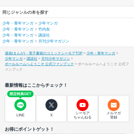
同じジャンルの本を探す
少年・青年マンガ
>
少年マンガ
少年・青年マンガ
>
竹内友
少年・青年マンガ
>
講談社
少年・青年マンガ
>
月刊少年マガジン
漫画(まんが)・電子書籍のコミックシーモアTOP
少年・青年マンガ
少年マンガ
講談社
月刊少年マガジン
ボールルームへようこそ 公式ファンブック
ボールルームへようこそ 公式フ
ァンブック
最新情報はここからチェック！
限定特典GET
シーモア
メルマガ
LINE
X
ちゃんねる
登録
お得にポイントゲット！