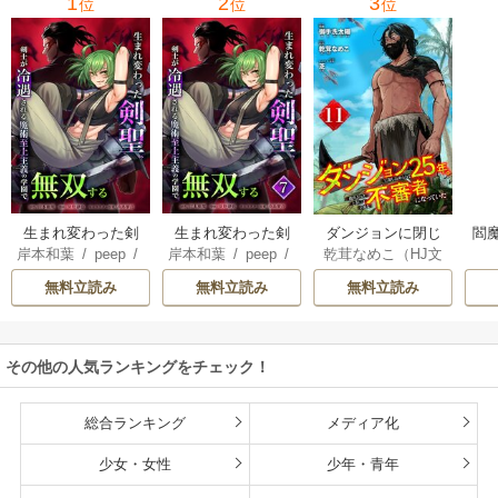
1
2
3
位
位
位
生まれ変わった剣
生まれ変わった剣
ダンジョンに閉じ
閻魔
岸本和葉
/
peep
/
岸本和葉
/
peep
/
乾茸なめこ（HJ文
聖、剣士が冷遇さ
聖、剣士が冷遇さ
込められて25年。
染野静也
/
桑島黎
染野静也
/
桑島黎
庫／ホビージャパ
れる魔術至上主義
れる魔術至上主義
救出されたときに
無料立読み
無料立読み
無料立読み
音
/
taskey STUDI
音
/
taskey STUDI
ン刊）
/
御手洗太
の学園で無双する
の学園で無双する
は立派な不審者に
O
O
陽
/
芝
【単行本版】
なっていた【分冊
版】
その他の人気ランキングをチェック！
総合ランキング
メディア化
少女・女性
少年・青年