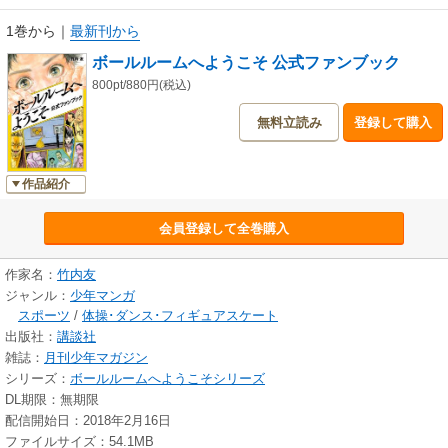
1巻から
｜
最新刊から
ボールルームへようこそ 公式ファンブック
800pt/880円(税込)
無料立読み
登録して購入
作品紹介
会員登録して全巻購入
作家名：
竹内友
ジャンル：
少年マンガ
スポーツ
/
体操･ダンス･フィギュアスケート
出版社：
講談社
雑誌：
月刊少年マガジン
シリーズ：
ボールルームへようこそシリーズ
DL期限：無期限
配信開始日：2018年2月16日
ファイルサイズ：54.1MB