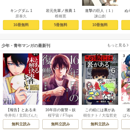
キングダム 1
岩元先輩ノ推薦 1
進撃の巨人（１）
ぬ
原泰久
椎橋寛
諫山創
16冊無料
5冊無料
10冊無料
もっと見る
少年・青年マンガの最新刊
【報告】とある未
16年目の復讐～奴
この絵には裏があ
迷
寺井衒
/
玄田げんた
桜宇宙
/
FTops
樹生ナト
/
大塩哲史
ぱ
解決事件について 1
らを地獄に送るま
る 6巻
1巻
で 22巻
無料立読み
無料立読み
無料立読み