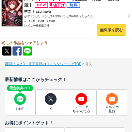
版】
秀文
/
azumaya
少年マンガ、マンガBANG!/マンガBANGコミックス
1～60巻
10pt～150pt
レビュー投稿数0件
無料版を読む
この作品をシェアしよう
漫画(まんが)・電子書籍のコミックシーモアTOP
秀文
最新情報はここからチェック！
限定特典GET
シーモア
メルマガ
LINE
X
ちゃんねる
登録
お得にポイントゲット！