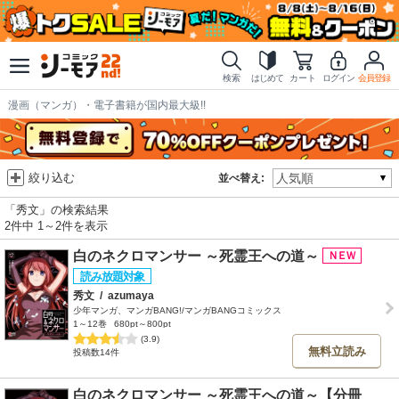
検索
はじめて
カート
ログイン
会員登録
漫画（マンガ）・電子書籍が国内最大級!!
絞り込む
並べ替え:
「秀文」の検索結果
2件中 1～2件を表示
白のネクロマンサー ～死霊王への道～
秀文
/
azumaya
少年マンガ、マンガBANG!/マンガBANGコミックス
1～12巻
680pt～800pt
(3.9)
無料立読み
投稿数14件
白のネクロマンサー ～死霊王への道～【分冊