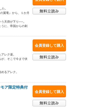
した。
銀の翼竜』から、１か月
いう天啓が下り──。
ように、帝国からの刺
会員登録して購入
たアレク達。
るが、そこで今まで伏
。
進めるアレク。
ーモア限定特典付
会員登録して購入