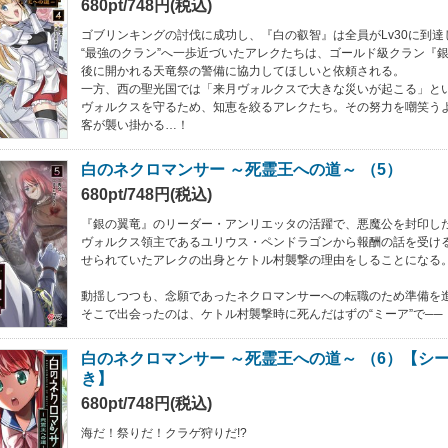
680pt/748円(税込)
ゴブリンキングの討伐に成功し、『白の叡智』は全員がLv30に到達
“最強のクラン”へ一歩近づいたアレクたちは、ゴールド級クラン『
後に開かれる天竜祭の警備に協力してほしいと依頼される。
一方、西の聖光国では「来月ヴォルクスで大きな災いが起こる」と
ヴォルクスを守るため、知恵を絞るアレクたち。その努力を嘲笑う
客が襲い掛かる…！
白のネクロマンサー ～死霊王への道～ （5）
680pt/748円(税込)
『銀の翼竜』のリーダー・アンリエッタの活躍で、悪魔公を封印し
ヴォルクス領主であるユリウス・ペンドラゴンから報酬の話を受け
せられていたアレクの出身とケトル村襲撃の理由をしることになる
動揺しつつも、念願であったネクロマンサーへの転職のため準備を
そこで出会ったのは、ケトル村襲撃時に死んだはずの“ミーア”で──
白のネクロマンサー ～死霊王への道～ （6）【シ
き】
680pt/748円(税込)
海だ！祭りだ！クラゲ狩りだ!?