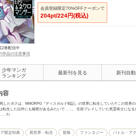
会員登録限定70%OFFクーポンで
204pt/224円(税込)
12巻配信中
の作品の注意事項
少年マンガ
最新刊を見る
新刊自動
ランキング
内容
病死したボクは、MMORPG『ディスガルド戦記』の世界に転生していた!! この世
は転生した以外にも秘密があるみたいで……。 生前プレイしていた死霊術士になるため、
…!!）
モア限定特典
異世界・転生
冒険
ファンタジー
バトル・ア