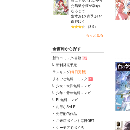
誰にも愛されなかっ
た醜穢令嬢が幸せに
なるまで
空木おむ
/
青季ふゆ
/
白谷ゆう
（3.9）
もっと見る
全書籍から探す
新刊コミック/書籍
新刊発売予定
ランキング
(毎日更新)
まるごと無料コミック
少女・女性無料マンガ
少年・青年無料マンガ
BL無料マンガ
お得なSALE
先行配信作品
ご来店ポイント毎日GET
シーモアでポイ活