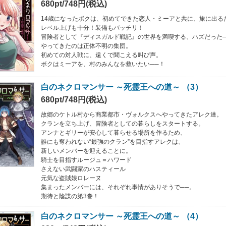
680pt/748円(税込)
14歳になったボクは、初めてできた恋人・ミーアと共に、旅に出る
レベル上げも十分！装備もバッチリ！
冒険者として『ディスガルド戦記』の世界を満喫する、ハズだった─
やってきたのは正体不明の集団。
初めての対人戦に、遠くで聞こえる叫び声。
ボクはミーアを、村のみんなを救いたい──！
白のネクロマンサー ～死霊王への道～ （3）
680pt/748円(税込)
故郷のケトル村から商業都市・ヴォルクスへやってきたアレク達。
クランを立ち上げ、冒険者としての暮らしをスタートする。
アンナとギリーが安心して暮らせる場所を作るため、
誰にも奪われない“最強のクラン”を目指すアレクは、
新しいメンバーを迎えることに。
騎士を目指すルージュ＝ハワード
さえない武闘家のハスティール
元気な盗賊娘ロレーヌ
集まったメンバーには、それぞれ事情がありそうで──。
期待と陰謀の第3巻！
白のネクロマンサー ～死霊王への道～ （4）