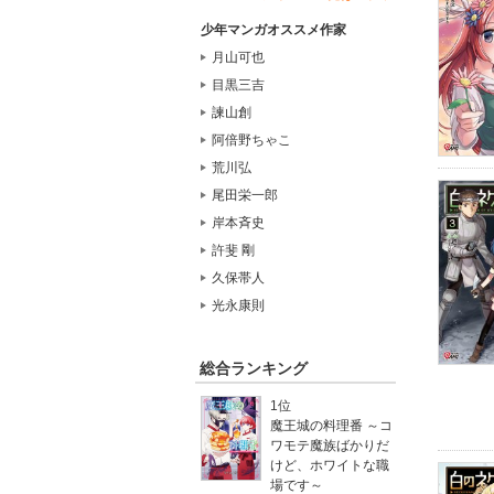
少年マンガオススメ作家
月山可也
目黒三吉
諫山創
阿倍野ちゃこ
荒川弘
尾田栄一郎
岸本斉史
許斐 剛
久保帯人
光永康則
総合ランキング
1位
魔王城の料理番 ～コ
ワモテ魔族ばかりだ
けど、ホワイトな職
場です～