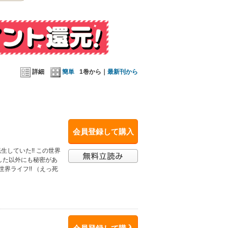
詳細
簡単
1巻から｜
最新刊から
会員登録して購入
生していた!! この世界
した以外にも秘密があ
界ライフ!! （えっ死