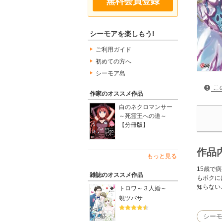
無料会員登録
シーモアを楽しもう!
ご利用ガイド
初めての方へ
シーモア島
こ
作家のオススメ作品
白のネクロマンサー
～死霊王への道～
【分冊版】
作品
もっと見る
15歳で
雑誌のオススメ作品
もボクに
知らない…
トロワ～３人婚～
蜆ツバサ
シー