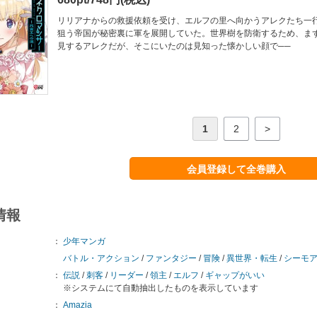
リリアナからの救援依頼を受け、エルフの里へ向かうアレクたち一
狙う帝国が秘密裏に軍を展開していた。世界樹を防衛するため、ま
見するアレクだが、そこにいたのは見知った懐かしい顔で──
1
2
>
会員登録して全巻購入
情報
：
少年マンガ
バトル・アクション
/
ファンタジー
/
冒険
/
異世界・転生
/
シーモ
：
伝説
/
刺客
/
リーダー
/
領主
/
エルフ
/
ギャップがいい
※システムにて自動抽出したものを表示しています
：
Amazia