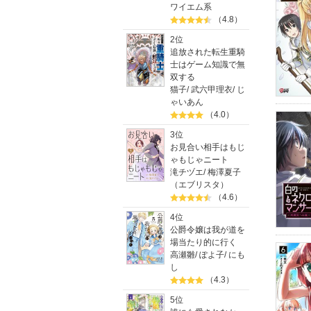
ワイエム系
（4.8）
2位
追放された転生重騎
士はゲーム知識で無
双する
猫子
/
武六甲理衣
/
じ
ゃいあん
（4.0）
3位
お見合い相手はもじ
ゃもじゃニート
滝チヅエ
/
梅澤夏子
（エブリスタ）
（4.6）
4位
公爵令嬢は我が道を
場当たり的に行く
高瀬雛
/
ぽよ子
/
にも
し
（4.3）
5位