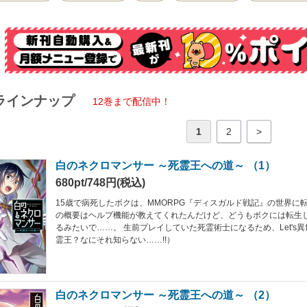
ラインナップ
12巻まで配信中！
1
2
>
白のネクロマンサー ～死霊王への道～ （1）
680pt/748円(税込)
15歳で病死したボクは、MMORPG『ディスガルド戦記』の世界に転
の概要はヘルプ機能が教えてくれたんだけど、どうもボクには転生
るみたいで……。 生前プレイしていた死霊術士になるため、Let's異世
霊王？なにそれ知らない……!!）
白のネクロマンサー ～死霊王への道～ （2）