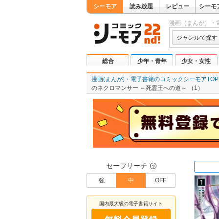
シーモア
読み放題
レビュー
シーモ
漫画（まんが）・
ジャンルで探す
総合
少年・青年
少女・女性
漫画(まんが)・電子書籍のコミックシーモアTOP
のネクロマンサー ～死霊王への道～ （1）
セーフサーチ
？
強
中
OFF
国内最大級の電子書籍サイト