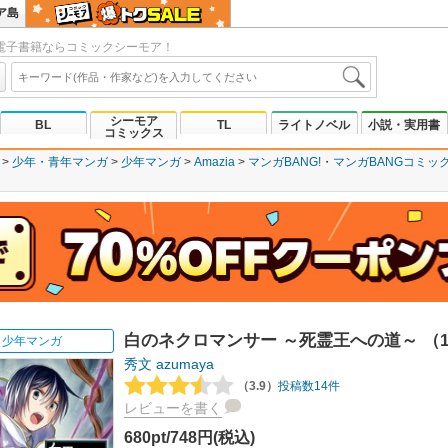
ア島
電子書籍ならコミックシーモア！
シーモア
BL
TL
ライトノベル
小説・実用書
コミックス
少年・青年マンガ
少年マンガ
Amazia
マンガBANG!
マンガBANGコミッ
白のネクロマンサー ～死霊王への道～ （
少年マンガ
秀文
azumaya
（3.9）
投稿数14件
レビューを書く
680pt/748円(税込)