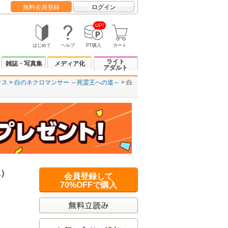
無料会員登録
ログイン
UP!
はじめて
ヘルプ
PT購入
カート
ライト
雑誌・写真集
メディア化
アダルト
クス
白のネクロマンサー ～死霊王への道～
白
1）
会員登録して
70%OFFで購入