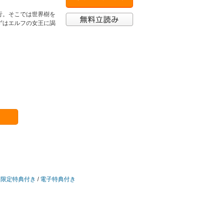
行。そこでは世界樹を
ずはエルフの女王に謁
ア限定特典付き
/
電子特典付き