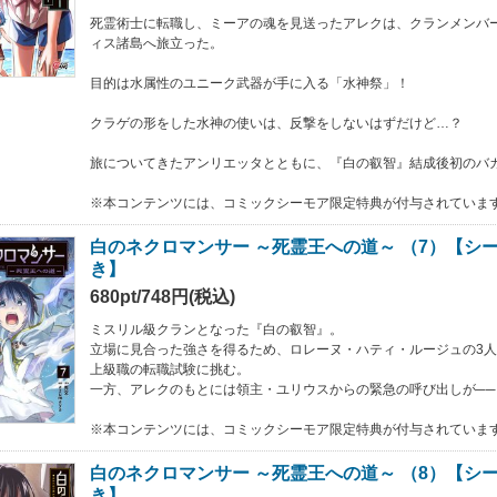
死霊術士に転職し、ミーアの魂を見送ったアレクは、クランメンバ
ィス諸島へ旅立った。
目的は水属性のユニーク武器が手に入る「水神祭」！
クラゲの形をした水神の使いは、反撃をしないはずだけど…？
旅についてきたアンリエッタとともに、『白の叡智』結成後初のバ
※本コンテンツには、コミックシーモア限定特典が付与されていま
白のネクロマンサー ～死霊王への道～ （7）【シ
き】
680pt/748円(税込)
ミスリル級クランとなった『白の叡智』。
立場に見合った強さを得るため、ロレーヌ・ハティ・ルージュの3
上級職の転職試験に挑む。
一方、アレクのもとには領主・ユリウスからの緊急の呼び出しが──
※本コンテンツには、コミックシーモア限定特典が付与されていま
白のネクロマンサー ～死霊王への道～ （8）【シ
き】