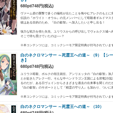
680pt/748円(税込)
ヴァーム砦の襲撃で多くの犠牲が出たことを悔やむアレクのもとに
伝説の『ホワイト・オウル』の元メンバーにして暗殺者ギルドマス
彼はある目的のため、『白の叡智』へ加入したいと申し出る！
強力な戦力を得た矢先、ユリウスからの呼び出しでヴォルクス城へ
そこで待ち受けていたのは──？
※本コンテンツには、コミックシーモア限定特典が付与されていま
白のネクロマンサー ～死霊王への道～ （9）【シ
き】
680pt/748円(税込)
ユリウス暗殺、ポルクの領主就任、アンリエッタの『白の叡智』加
とが起きたアレク一行。そんな中ペンドラゴン王国による邪竜討伐
るのだが、ある日ヴェインからさまざまな過去の出来事を聞くのだ
『白の叡智』のサポートとして『精霊の守り人』も加わり、ついに邪
※本コンテンツには、コミックシーモア限定特典が付与されていま
白のネクロマンサー ～死霊王への道～ （10）
680pt/748円(税込)