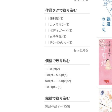
作品タグで絞り込む
便利屋 (1)
カメラマン (1)
ボディガード (1)
女子学生 (1)
テンポがいい (1)
もっと見る
価格で絞り込む
～100pt(2)
101pt～500pt(5)
501pt～1000pt(52)
1001pt～(8)
完結で絞り込む
完結作品すべて(5)