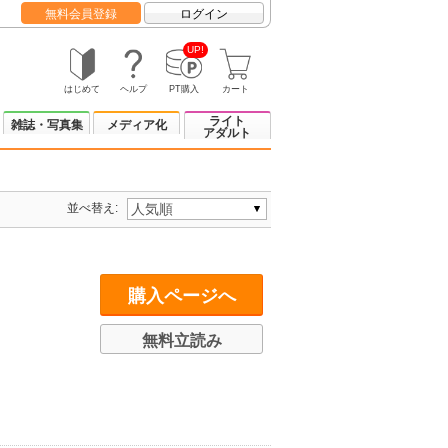
無料会員登録
ログイン
UP!
はじめて
ヘルプ
PT購入
カート
ライト
雑誌・写真集
メディア化
アダルト
並べ替え:
購入ページへ
無料立読み