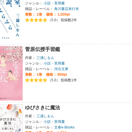
ジャンル：
小説・実用書
雑誌・レーベル：
角川書店単行本
巻数：
1巻
価格： 1,500pt
（5.0） 投稿数2件
菅原伝授手習鑑
作家：
三浦しをん
ジャンル：
小説・実用書
雑誌・レーベル：
河出文庫
巻数：
1巻
価格： 800pt
（5.0） 投稿数1件
ゆびさきに魔法
作家：
三浦しをん
ジャンル：
小説・実用書
雑誌・レーベル：
文春e-Books