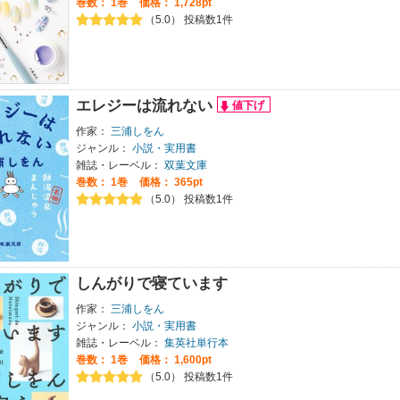
巻数：
1巻
価格： 1,728pt
（5.0） 投稿数1件
エレジーは流れない
作家：
三浦しをん
ジャンル：
小説・実用書
雑誌・レーベル：
双葉文庫
巻数：
1巻
価格： 365pt
（5.0） 投稿数1件
しんがりで寝ています
作家：
三浦しをん
ジャンル：
小説・実用書
雑誌・レーベル：
集英社単行本
巻数：
1巻
価格： 1,600pt
（5.0） 投稿数1件