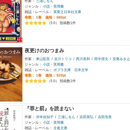
作家：
三浦しをん
ジャンル：
小説・実用書
雑誌・レーベル：
実業之日本社文庫
巻数：
1巻
価格： 680pt
（5.0） 投稿数1件
夜更けのおつまみ
作家：
東山彰良
/
吉川トリコ
/
西川美和
/
田中啓文
/
安東みきえ
ジャンル：
小説・実用書
雑誌・レーベル：
ポプラ文庫 日本文学
巻数：
1巻
価格： 620pt
（5.0） 投稿数1件
『罪と罰』を読まない
作家：
岸本佐知子
/
三浦しをん
/
吉田篤弘
/
吉田浩美
ジャンル：
小説・実用書
雑誌・レーベル：
文春文庫