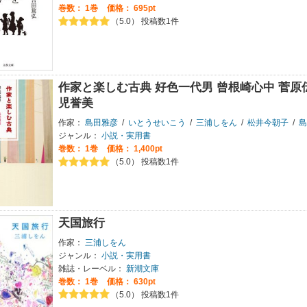
巻数：
1巻
価格： 695pt
（5.0） 投稿数1件
作家と楽しむ古典 好色一代男 曾根崎心中 菅原
児誉美
作家：
島田雅彦
/
いとうせいこう
/
三浦しをん
/
松井今朝子
/
島
ジャンル：
小説・実用書
巻数：
1巻
価格： 1,400pt
（5.0） 投稿数1件
天国旅行
作家：
三浦しをん
ジャンル：
小説・実用書
雑誌・レーベル：
新潮文庫
巻数：
1巻
価格： 630pt
（5.0） 投稿数1件