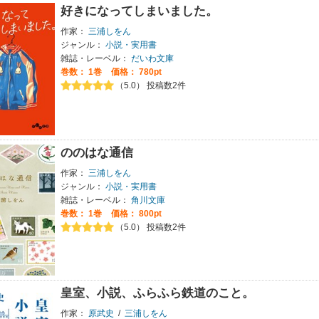
好きになってしまいました。
作家：
三浦しをん
ジャンル：
小説・実用書
雑誌・レーベル：
だいわ文庫
巻数：
1巻
価格： 780pt
（5.0） 投稿数2件
ののはな通信
作家：
三浦しをん
ジャンル：
小説・実用書
雑誌・レーベル：
角川文庫
巻数：
1巻
価格： 800pt
（5.0） 投稿数2件
皇室、小説、ふらふら鉄道のこと。
作家：
原武史
/
三浦しをん