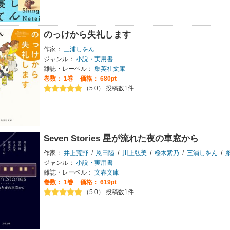
のっけから失礼します
作家：
三浦しをん
ジャンル：
小説・実用書
雑誌・レーベル：
集英社文庫
巻数：
1巻
価格： 680pt
（5.0） 投稿数1件
Seven Stories 星が流れた夜の車窓から
作家：
井上荒野
/
恩田陸
/
川上弘美
/
桜木紫乃
/
三浦しをん
/
ジャンル：
小説・実用書
雑誌・レーベル：
文春文庫
巻数：
1巻
価格： 619pt
（5.0） 投稿数1件