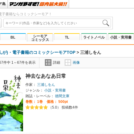
ア島
電子書籍ならコミックシーモア！
シーモア
BL
TL
ライトノベル
小説・実用書
コミックス
んが)・電子書籍のコミックシーモアTOP
>
三浦しをん
7件中 1～67件を表示
詳細
画像
神去なあなあ日常
作家：
三浦しをん
ジャンル：
小説・実用書
雑誌・レーベル：
徳間文庫
巻数：
1巻
価格： 500pt
（5.0） 投稿数4件