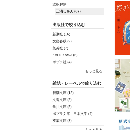
選択解除
三浦しをん (67)
出版社で絞り込む
新潮社 (16)
文藝春秋 (9)
集英社 (7)
KADOKAWA (6)
ポプラ社 (4)
もっと見る
雑誌・レーベルで絞り込む
新潮文庫 (13)
文春文庫 (8)
角川文庫 (5)
ポプラ文庫 日本文学 (4)
双葉文庫 (3)
もっと見る