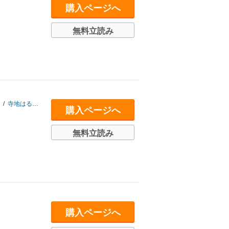
購入ページへ
無料立読み
/
寺地はるな
/
森まゆみ
/
甘糟りり子
/
市川紗椰
/
三浦しをん
/
岡元麻理恵
/
購入ページへ
無料立読み
購入ページへ