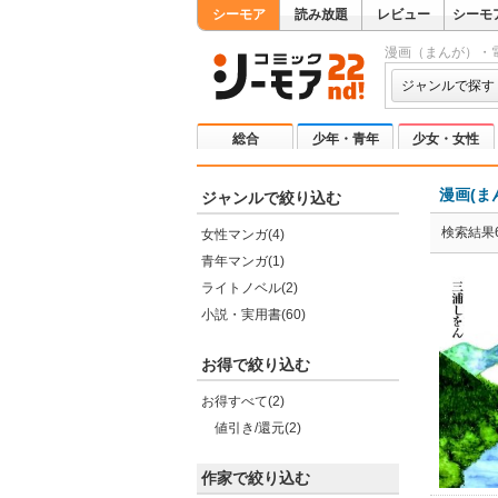
シーモア
読み放題
レビュー
シーモ
漫画（まんが）・
ジャンルで探す
総合
少年・青年
少女・女性
漫画(ま
ジャンルで絞り込む
検索結果6
女性マンガ(4)
青年マンガ(1)
ライトノベル(2)
小説・実用書(60)
お得で絞り込む
お得すべて(2)
値引き/還元(2)
作家で絞り込む