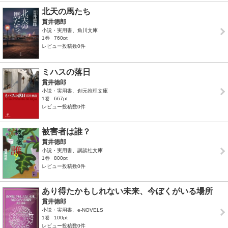
北天の馬たち
貫井徳郎
小説・実用書、角川文庫
1巻
760pt
レビュー投稿数0件
ミハスの落日
貫井徳郎
小説・実用書、創元推理文庫
1巻
667pt
レビュー投稿数0件
被害者は誰？
貫井徳郎
小説・実用書、講談社文庫
1巻
800pt
レビュー投稿数0件
あり得たかもしれない未来、今ぼくがいる場所
貫井徳郎
小説・実用書、e-NOVELS
1巻
100pt
レビュー投稿数0件