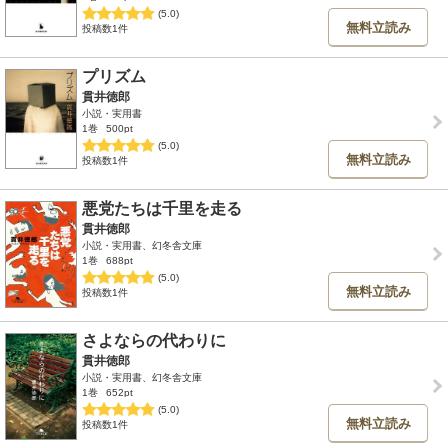
(5.0)
無料立読み
投稿数1件
プリズム
貫井徳郎
小説・実用書
1巻
500pt
(5.0)
無料立読み
投稿数1件
悪党たちは千里を走る
貫井徳郎
小説・実用書、幻冬舎文庫
1巻
688pt
(5.0)
無料立読み
投稿数1件
さよならの代わりに
貫井徳郎
小説・実用書、幻冬舎文庫
1巻
652pt
(5.0)
無料立読み
投稿数1件