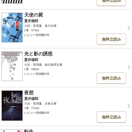
無料立読み
天使の屍
貫井徳郎
小説・実用書、角川文庫
1巻
570pt
レビュー投稿数0件
無料立読み
光と影の誘惑
貫井徳郎
小説・実用書、創元推理文庫
1巻
560pt
レビュー投稿数0件
無料立読み
夜想
貫井徳郎
小説・実用書、文春文庫
1巻
713pt
レビュー投稿数0件
無料立読み
転生