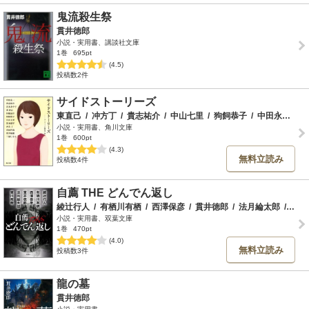
鬼流殺生祭
貫井徳郎
小説・実用書、講談社文庫
1巻
695pt
(4.5)
投稿数2件
サイドストーリーズ
東直己
/
冲方丁
/
貴志祐介
/
中山七里
/
狗飼恭子
/
中田永一
/
宮
小説・実用書、角川文庫
1巻
600pt
(4.3)
無料立読み
投稿数4件
自薦 THE どんでん返し
綾辻行人
/
有栖川有栖
/
西澤保彦
/
貫井徳郎
/
法月綸太郎
/
東川
小説・実用書、双葉文庫
1巻
470pt
(4.0)
無料立読み
投稿数3件
龍の墓
貫井徳郎