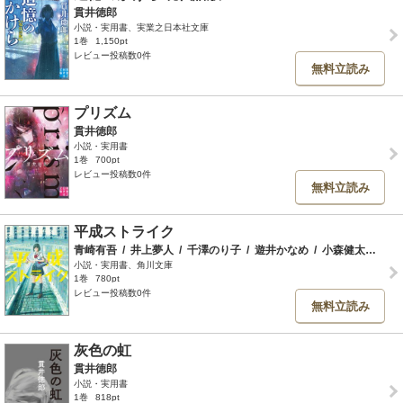
貫井徳郎
小説・実用書、実業之日本社文庫
1巻
1,150pt
レビュー投稿数0件
無料立読み
プリズム
貫井徳郎
小説・実用書
1巻
700pt
レビュー投稿数0件
無料立読み
平成ストライク
青崎有吾
/
井上夢人
/
千澤のり子
/
遊井かなめ
/
小森健太朗
/
白
小説・実用書、角川文庫
1巻
780pt
レビュー投稿数0件
無料立読み
灰色の虹
貫井徳郎
小説・実用書
1巻
818pt