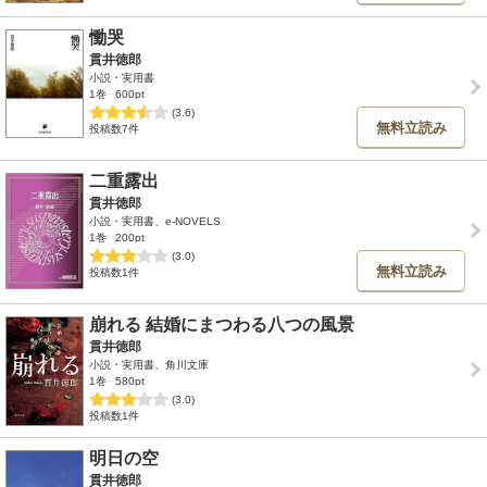
慟哭
貫井徳郎
小説・実用書
1巻
600pt
(3.6)
無料立読み
投稿数7件
二重露出
貫井徳郎
小説・実用書、e-NOVELS
1巻
200pt
(3.0)
無料立読み
投稿数1件
崩れる 結婚にまつわる八つの風景
貫井徳郎
小説・実用書、角川文庫
1巻
580pt
(3.0)
投稿数1件
明日の空
貫井徳郎