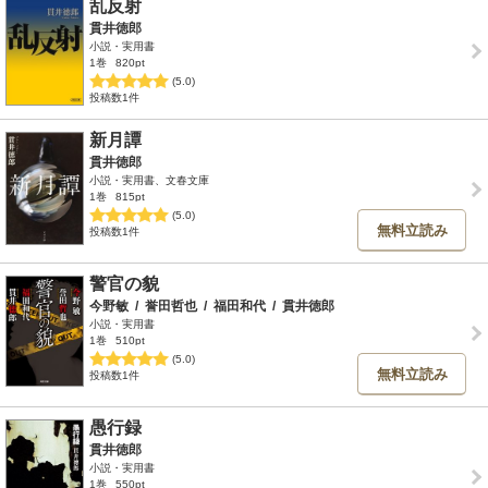
乱反射
貫井徳郎
小説・実用書
1巻
820pt
(5.0)
投稿数1件
新月譚
貫井徳郎
小説・実用書、文春文庫
1巻
815pt
(5.0)
無料立読み
投稿数1件
警官の貌
今野敏
/
誉田哲也
/
福田和代
/
貫井徳郎
小説・実用書
1巻
510pt
(5.0)
無料立読み
投稿数1件
愚行録
貫井徳郎
小説・実用書
1巻
550pt