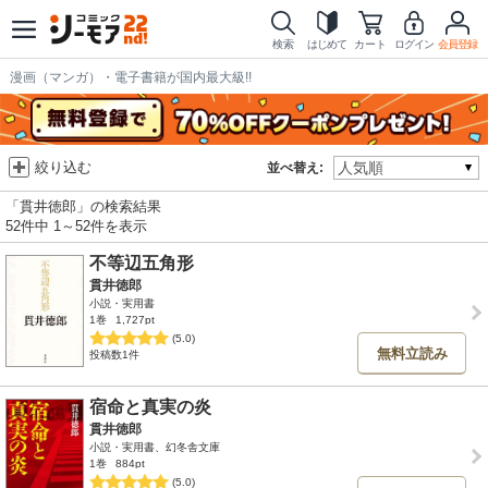
検索
はじめて
カート
ログイン
会員登録
漫画（マンガ）・電子書籍が国内最大級!!
絞り込む
並べ替え:
「貫井徳郎」の検索結果
52件中 1～52件を表示
不等辺五角形
貫井徳郎
小説・実用書
1巻
1,727pt
(5.0)
無料立読み
投稿数1件
宿命と真実の炎
貫井徳郎
小説・実用書、幻冬舎文庫
1巻
884pt
(5.0)