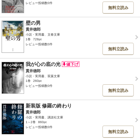
レビュー投稿数0件
無料立読み
壁の男
貫井徳郎
小説・実用書、文春文庫
1巻
728pt
レビュー投稿数0件
無料立読み
我が心の底の光
貫井徳郎
小説・実用書、双葉文庫
1巻
260pt
レビュー投稿数0件
無料立読み
新装版 修羅の終わり
貫井徳郎
小説・実用書、講談社文庫
1～2巻
860pt
レビュー投稿数0件
無料立読み