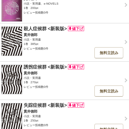
小説・実用書、e-NOVELS
1巻
200pt
レビュー投稿数0件
殺人症候群 <新装版>
貫井徳郎
小説・実用書
1巻
385pt
レビュー投稿数0件
無料立読み
誘拐症候群 <新装版>
貫井徳郎
小説・実用書
1巻
270pt
レビュー投稿数0件
無料立読み
失踪症候群 <新装版>
貫井徳郎
小説・実用書
1巻
250pt
レビュー投稿数0件