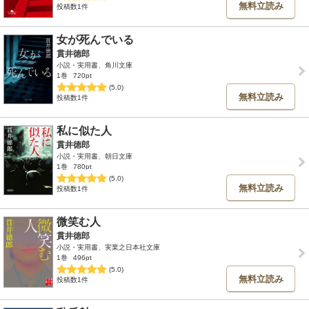
無料立読み
投稿数1件
女が死んでいる
貫井徳郎
小説・実用書、角川文庫
1巻
720pt
(5.0)
無料立読み
投稿数1件
私に似た人
貫井徳郎
小説・実用書、朝日文庫
1巻
780pt
(5.0)
無料立読み
投稿数1件
微笑む人
貫井徳郎
小説・実用書、実業之日本社文庫
1巻
496pt
(5.0)
無料立読み
投稿数1件