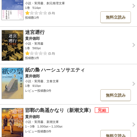
小説・実用書、創元推理文庫
1巻
514pt
(1.0)
無料立読み
投稿数1件
迷宮遡行
貫井徳郎
小説・実用書
1巻
560pt
(1.0)
投稿数1件
紙の梟 ハーシュソサエティ
貫井徳郎
小説・実用書、文春文庫
1巻
910pt
レビュー投稿数0件
無料立読み
邯鄲の島遥かなり（新潮文庫）
貫井徳郎
小説・実用書、新潮文庫
1～3巻
1,000pt～1,100pt
レビュー投稿数0件
無料立読み