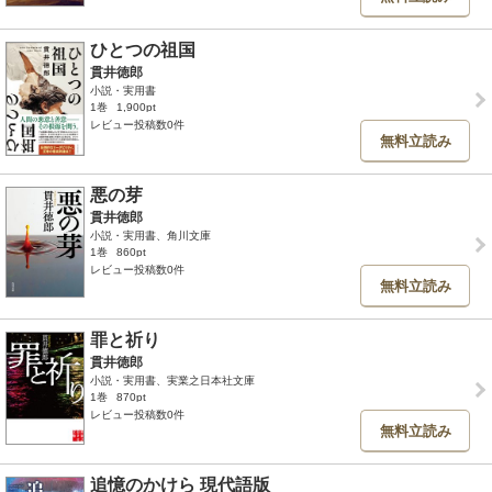
ひとつの祖国
貫井徳郎
小説・実用書
1巻
1,900pt
レビュー投稿数0件
無料立読み
悪の芽
貫井徳郎
小説・実用書、角川文庫
1巻
860pt
レビュー投稿数0件
無料立読み
罪と祈り
貫井徳郎
小説・実用書、実業之日本社文庫
1巻
870pt
レビュー投稿数0件
無料立読み
追憶のかけら 現代語版