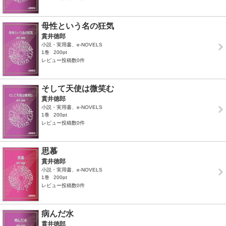
母性という名の狂気
貫井徳郎
小説・実用書、e-NOVELS
1巻
200pt
レビュー投稿数0件
そして天使は微笑む
貫井徳郎
小説・実用書、e-NOVELS
1巻
200pt
レビュー投稿数0件
思慕
貫井徳郎
小説・実用書、e-NOVELS
1巻
200pt
レビュー投稿数0件
病んだ水
貫井徳郎