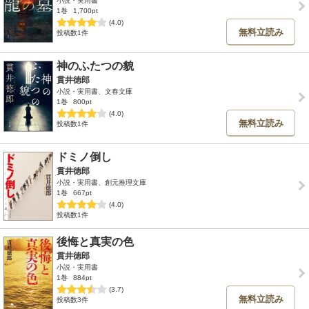
小説・実用書
1巻
1,700pt
(4.0)
無料立読み
投稿数1件
神のふたつの貌
貫井徳郎
小説・実用書、文春文庫
1巻
800pt
(4.0)
無料立読み
投稿数1件
ドミノ倒し
貫井徳郎
小説・実用書、創元推理文庫
1巻
667pt
(4.0)
投稿数1件
後悔と真実の色
貫井徳郎
小説・実用書
1巻
884pt
(3.7)
無料立読み
投稿数3件