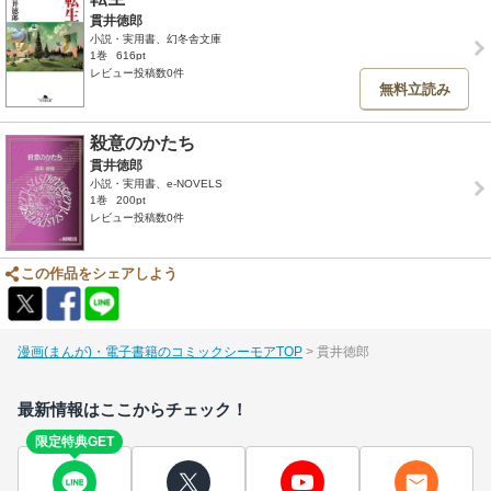
貫井徳郎
小説・実用書、幻冬舎文庫
1巻
616pt
レビュー投稿数0件
無料立読み
殺意のかたち
貫井徳郎
小説・実用書、e-NOVELS
1巻
200pt
レビュー投稿数0件
この作品をシェアしよう
漫画(まんが)・電子書籍のコミックシーモアTOP
貫井徳郎
最新情報はここからチェック！
限定特典GET