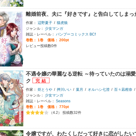
離婚前夜、夫に『好きです』と告白してしまっ
作家：
辺野夏子
/
猫虎狼
ジャンル：
少女マンガ
雑誌・レーベル：
バンブーコミックス BCf
巻数：
1巻
価格： 200pt
レビュー投稿数0件
不遇令嬢の華麗なる逆転 ～待っていたのは溺愛
ク
作家：
炬とうや
/
押川いい
/
葉月
/
オルハシ七澄
/
百々凪柑奈
/
ジャンル：
少女マンガ
雑誌・レーベル：
Seasons
巻数：
1巻
価格： 770pt
（4.2） 投稿数32件
令嬢ですが、わたくしだって好きに恋がしたい