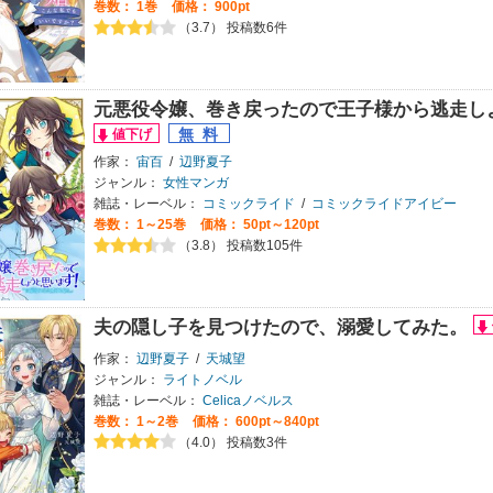
巻数：
1巻
価格： 900pt
（3.7） 投稿数6件
元悪役令嬢、巻き戻ったので王子様から逃走し
作家：
宙百
/
辺野夏子
ジャンル：
女性マンガ
雑誌・レーベル：
コミックライド
/
コミックライドアイビー
巻数：
1～25巻
価格： 50pt～120pt
（3.8） 投稿数105件
夫の隠し子を見つけたので、溺愛してみた。
作家：
辺野夏子
/
天城望
ジャンル：
ライトノベル
雑誌・レーベル：
Celicaノベルス
巻数：
1～2巻
価格： 600pt～840pt
（4.0） 投稿数3件