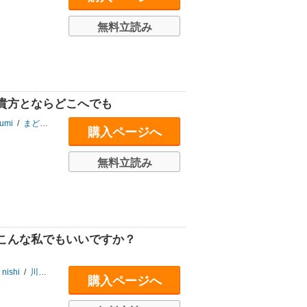
無料立読み
貴方とならどこへでも
umi
/
まどろみ太郎
/
中村くらら
/
亜篠あさき
購入ページへ
無料立読み
こんな私でもいいですか？
nishi
/
川奈あさ
/
葉月
購入ページへ