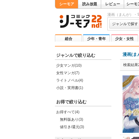
シーモア
読み放題
レビュー
シーモ
漫画（まんが）・
ジャンルで探す
総合
少年・青年
少女・女性
漫画(ま
ジャンルで絞り込む
検索結果2
少女マンガ(10)
女性マンガ(7)
ライトノベル(4)
小説・実用書(1)
お得で絞り込む
お得すべて(4)
無料版あり(3)
値引き/還元(3)