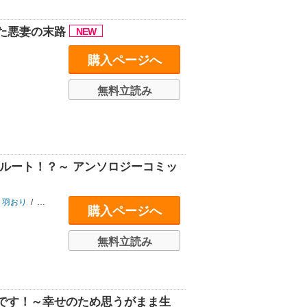
た悪妻の末路
購入ページへ
無料立読み
ルート！？～ アンソロジーコミッ
羽おり
/
三月べに
/
鈴宮
/
満原こもじ
/
三香
/
辺野夏子
/
志波咲良
購入ページへ
無料立読み
です！～幸せのため思うがまま生