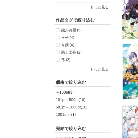
もっと見る
作品タグで絞り込む
絵が綺麗 (5)
王子 (4)
令嬢 (4)
騎士団長 (2)
孫 (2)
もっと見る
価格で絞り込む
～100pt(3)
101pt～500pt(10)
501pt～1000pt(10)
1001pt～(1)
完結で絞り込む