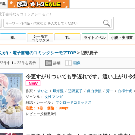
ア島
電子書籍ならコミックシーモア！
シーモア
BL
TL
ライトノベル
小説・実用書
コミックス
んが)・電子書籍のコミックシーモアTOP
>
辺野夏子
2件中 1～22件を表示
詳細
画像
今更すがりついても手遅れです。這い上がり令
作家：
すいと
/
煤海浬
/
辺野夏子
/
眞白伊熊
/
芳一
/
白樺十虎
/
ジャンル：
女性マンガ
雑誌・レーベル：
ブシロードコミックス
巻数：
1巻
価格： 900pt
レビュー投稿数0件