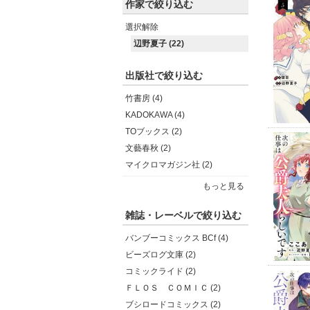
作家で絞り込む
選択解除
辺野夏子 (22)
出版社で絞り込む
竹書房 (4)
KADOKAWA (4)
TOブックス (2)
文藝春秋 (2)
マイクロマガジン社 (2)
もっと見る
雑誌・レーベルで絞り込む
バンブーコミックス BCf (4)
ビーズログ文庫 (2)
コミックライド (2)
ＦＬＯＳ ＣＯＭＩＣ (2)
ブシロードコミックス (2)