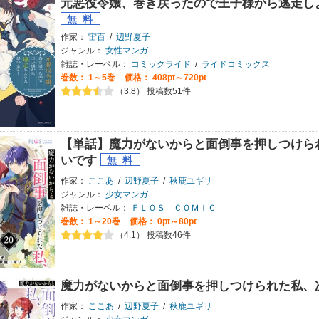
元悪役令嬢、巻き戻ったので王子様から逃走し
作家：
宙百
/
辺野夏子
ジャンル：
女性マンガ
雑誌・レーベル：
コミックライド
/
ライドコミックス
巻数：
1～5巻
価格： 408pt～720pt
（3.8） 投稿数51件
【単話】魔力がないからと面倒事を押しつけら
いです
作家：
ここあ
/
辺野夏子
/
秋鹿ユギリ
ジャンル：
少女マンガ
雑誌・レーベル：
ＦＬＯＳ ＣＯＭＩＣ
巻数：
1～20巻
価格： 0pt～80pt
（4.1） 投稿数46件
魔力がないからと面倒事を押しつけられた私、
作家：
ここあ
/
辺野夏子
/
秋鹿ユギリ