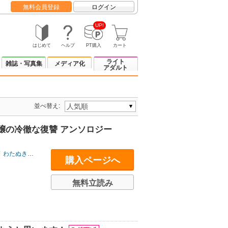
無料会員登録
ログイン
UP!
はじめて
ヘルプ
PT購入
カート
ライト
雑誌・写真集
メディア化
アダルト
並べ替え:
嬢の冷徹な復讐 アンソロジー
わたぬきねる
/
芦の木あい
/
千秋颯
/
双ふね
/
ミソラ
購入ページへ
無料立読み