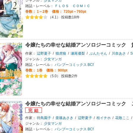
ジャンル：
少女マンガ
雑誌・レーベル：
ＦＬＯＳ ＣＯＭＩＣ
巻数：
1～2巻
価格： 720pt～760pt
（4.1） 投稿数18件
令嬢たちの幸せな結婚アンソロジーコミック 
作家：
辺野夏子
/
猫虎狼
/
瀬尾優梨
/
ぶんたそん
/
川奈あさ
/
S
ジャンル：
少女マンガ
雑誌・レーベル：
バンブーコミックス BCf
巻数：
1巻
価格： 900pt
（5.0） 投稿数2件
令嬢たちの幸せな結婚アンソロジーコミック 
作家：
待鳥園子
/
亜篠あさき
/
辺野夏子
/
桂イチホ
/
花散ここ
/
ジャンル：
少女マンガ
雑誌・レーベル：
バンブーコミックス BCf