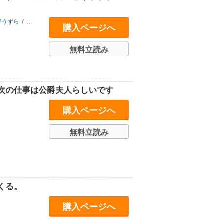
野うずら
/
三香
/
丸井ばさし
/
赤林檎
/
月結草
/
鈴宮
購入ページへ
無料立読み
次の仕事は公爵夫人らしいです
購入ページへ
無料立読み
くる。
購入ページへ