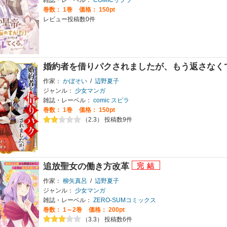
雑誌・レーベル：
COMICリブラ
巻数：
1巻
価格： 150pt
レビュー投稿数0件
婚約者を借りパクされましたが、もう返さなく
作家：
かぼそい
/
辺野夏子
ジャンル：
少女マンガ
雑誌・レーベル：
comic スピラ
巻数：
1巻
価格： 150pt
（2.3） 投稿数9件
追放聖女の働き方改革
作家：
柳矢真呂
/
辺野夏子
ジャンル：
少女マンガ
雑誌・レーベル：
ZERO-SUMコミックス
巻数：
1～2巻
価格： 200pt
（3.3） 投稿数6件