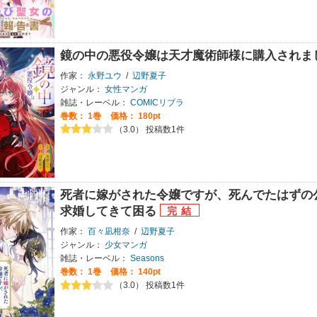
鏡の中の悪役令嬢は天才魔術師様に購入されま
作家：
永野ユウ
/
辺野夏子
ジャンル：
女性マンガ
雑誌・レーベル：
COMICリブラ
巻数：
1巻
価格： 180pt
（3.0） 投稿数1件
死者に嫁がされた令嬢ですが、死んでたはずの
求婚してきて困る
作家：
百々凪柑奈
/
辺野夏子
ジャンル：
少女マンガ
雑誌・レーベル：
Seasons
巻数：
1巻
価格： 140pt
（3.0） 投稿数1件