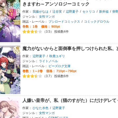
きますわ～アンソロジーコミック
作家：
我藤がなは
/
辻谷実
/
辺野夏子
/
セトリコ
/
新井福
/
卵
ジャンル：
女性マンガ
雑誌・レーベル：
ブシロードコミックス
/
コミックグロウル
巻数：
1巻
価格： 900pt
（3.5） 投稿数4件
魔力がないからと面倒事を押しつけられた私、
作家：
辺野夏子
/
秋鹿ユギリ
ジャンル：
ライトノベル
雑誌・レーベル：
ビーズログ文庫
巻数：
1～2巻
価格： 710pt～790pt
（3.7） 投稿数6件
人嫌い皇帝が、私（猫のすがた）にだけデレて
作家：
ひなた水色
/
辺野夏子
ジャンル：
女性マンガ