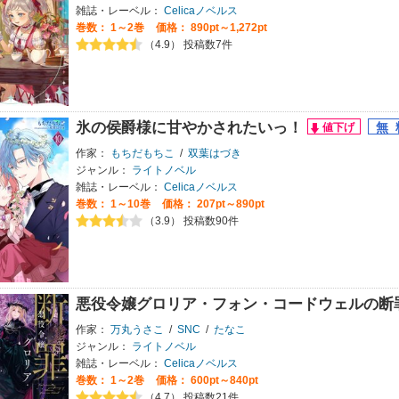
雑誌・レーベル：
Celicaノベルス
巻数：
1～2巻
価格： 890pt～1,272pt
（4.9） 投稿数7件
氷の侯爵様に甘やかされたいっ！
作家：
もちだもちこ
/
双葉はづき
ジャンル：
ライトノベル
雑誌・レーベル：
Celicaノベルス
巻数：
1～10巻
価格： 207pt～890pt
（3.9） 投稿数90件
悪役令嬢グロリア・フォン・コードウェルの断
作家：
万丸うさこ
/
SNC
/
たなこ
ジャンル：
ライトノベル
雑誌・レーベル：
Celicaノベルス
巻数：
1～2巻
価格： 600pt～840pt
（4.7） 投稿数21件