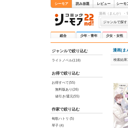
シーモア
読み放題
レビュー
シーモ
漫画（まんが）・
ジャンルで探す
総合
少年・青年
少女・女性
漫画(ま
ジャンルで絞り込む
検索結果1
ライトノベル(118)
お得で絞り込む
お得すべて(55)
無料版あり(26)
値引き/還元(55)
作家で絞り込む
匈歌ハトリ (5)
琴子 (4)