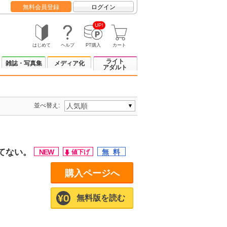
無料会員登録
ログイン
UP!
はじめて
ヘルプ
PT購入
カート
ライト
雑誌・写真集
メディア化
アダルト
並べ替え:
てない。
購入ページへ
無料版を読む