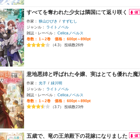
すべてを奪われた少女は隣国にて返り咲く
作家：
狭山ひびき
/
すずむし
ジャンル：
ライトノベル
雑誌・レーベル：
Celicaノベルス
巻数：
1～2巻
価格： 600pt～890pt
（4.3） 投稿数26件
意地悪姉と呼ばれた令嬢、実はとても優れた魔
作家：
光子
/
緑川明
ジャンル：
ライトノベル
雑誌・レーベル：
Celicaノベルス
巻数：
1～2巻
価格： 600pt～890pt
（3.7） 投稿数23件
五歳で、竜の王弟殿下の花嫁になりました