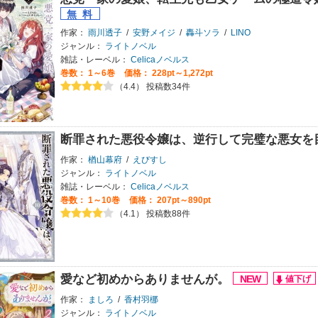
作家：
雨川透子
/
安野メイジ
/
轟斗ソラ
/
LINO
ジャンル：
ライトノベル
雑誌・レーベル：
Celicaノベルス
巻数：
1～6巻
価格： 228pt～1,272pt
（4.4） 投稿数34件
断罪された悪役令嬢は、逆行して完璧な悪女を
作家：
楢山幕府
/
えびすし
ジャンル：
ライトノベル
雑誌・レーベル：
Celicaノベルス
巻数：
1～10巻
価格： 207pt～890pt
（4.1） 投稿数88件
愛など初めからありませんが。
作家：
ましろ
/
香村羽梛
ジャンル：
ライトノベル