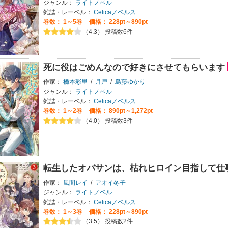
ジャンル：
ライトノベル
雑誌・レーベル：
Celicaノベルス
巻数：
1～5巻
価格： 228pt～890pt
（4.3） 投稿数6件
死に役はごめんなので好きにさせてもらいます
作家：
橋本彩里
/
月戸
/
島藤ゆかり
ジャンル：
ライトノベル
雑誌・レーベル：
Celicaノベルス
巻数：
1～2巻
価格： 890pt～1,272pt
（4.0） 投稿数3件
転生したオバサンは、枯れヒロイン目指して仕
作家：
風間レイ
/
アオイ冬子
ジャンル：
ライトノベル
雑誌・レーベル：
Celicaノベルス
巻数：
1～3巻
価格： 228pt～890pt
（3.5） 投稿数2件