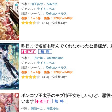
作家：
須王あや
/
AkiZero
ジャンル：
ライトノベル
雑誌・レーベル：
Celicaノベルス
巻数：
1～5巻
価格： 228pt～840pt
（3.6） 投稿数44件
昨日まで名前も呼んでくれなかった公爵様が、
作家：
三月叶姫
/
whimhalooo
ジャンル：
ライトノベル
雑誌・レーベル：
Celicaノベルス
巻数：
1～4巻
価格： 228pt～840pt
（4.3） 投稿数98件
ポンコツ王太子のモブ姉王女らしいけど、悪役
います
作家：
諏訪ぺこ
/
海原ゆた