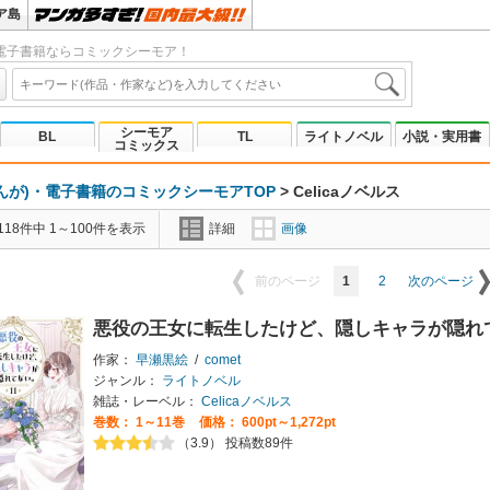
ア島
電子書籍ならコミックシーモア！
シーモア
BL
TL
ライトノベル
小説・実用書
コミックス
んが)・電子書籍のコミックシーモアTOP
>
Celicaノベルス
18件中 1～100件を表示
詳細
画像
1
2
前のページ
次のページ
悪役の王女に転生したけど、隠しキャラが隠れ
作家：
早瀬黒絵
/
comet
ジャンル：
ライトノベル
雑誌・レーベル：
Celicaノベルス
巻数：
1～11巻
価格： 600pt～1,272pt
（3.9） 投稿数89件