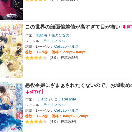
この世界の顔面偏差値が高すぎて目が痛い
作家：
暁晴海
/
茶乃ひなの
ジャンル：
ライトノベル
雑誌・レーベル：
Celicaノベルス
巻数：
1～9巻
価格： 228pt～840pt
（3.9） 投稿数53件
悪役令嬢にざまぁされたくないので、お城勤め
作家：
うり北うりこ
/
RAHWIA
ジャンル：
ライトノベル
雑誌・レーベル：
Celicaノベルス
巻数：
1～2巻
価格： 840pt～1,200pt
（4.0） 投稿数3件