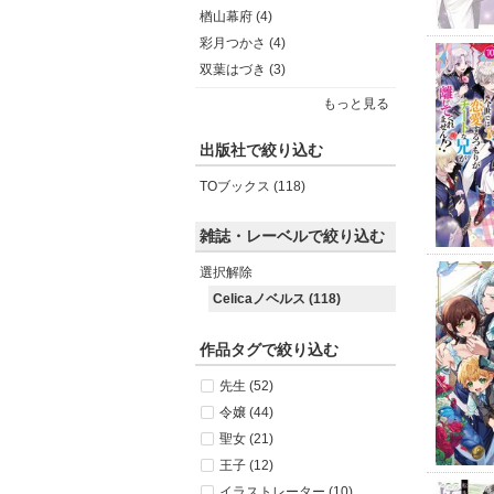
楢山幕府 (4)
彩月つかさ (4)
双葉はづき (3)
もっと見る
出版社で絞り込む
TOブックス (118)
雑誌・レーベルで絞り込む
選択解除
Celicaノベルス (118)
作品タグで絞り込む
先生 (52)
令嬢 (44)
聖女 (21)
王子 (12)
イラストレーター (10)