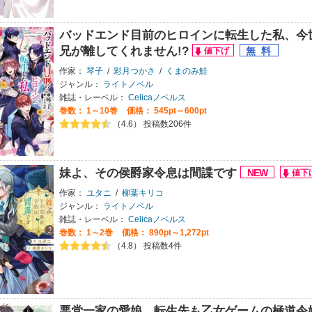
バッドエンド目前のヒロインに転生した私、今
兄が離してくれません!?
作家：
琴子
/
彩月つかさ
/
くまのみ鮭
ジャンル：
ライトノベル
雑誌・レーベル：
Celicaノベルス
巻数：
1～10巻
価格： 545pt～600pt
（4.6） 投稿数206件
妹よ、その侯爵家令息は間諜です
作家：
ユタニ
/
柳葉キリコ
ジャンル：
ライトノベル
雑誌・レーベル：
Celicaノベルス
巻数：
1～2巻
価格： 890pt～1,272pt
（4.8） 投稿数4件
悪党一家の愛娘、転生先も乙女ゲームの極道令