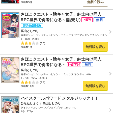
無料立読み
投稿数5件
さほこクエスト～陰キャ女子、紳士向け同人
RPG世界で勇者になる～(話売り)
高山としのり
青年マンガ、ヤングチャンピオン・コミックス/どこでもヤングチャンピオン
1～16巻
200pt
(3.0)
無料版を読む
投稿数1件
さほこクエスト～陰キャ女子、紳士向け同人
RPG世界で勇者になる～
高山としのり
青年マンガ、ヤングチャンピオン・コミックス/ヤンチャンWeb
1～3巻
355pt～800pt
(2.8)
無料版を読む
投稿数14件
ハイスクールパワード メタルジャック！！
ひなたしょう
/
高山としのり
ライトノベル、ジャンプジェイブックスDIGITAL
1巻
778pt