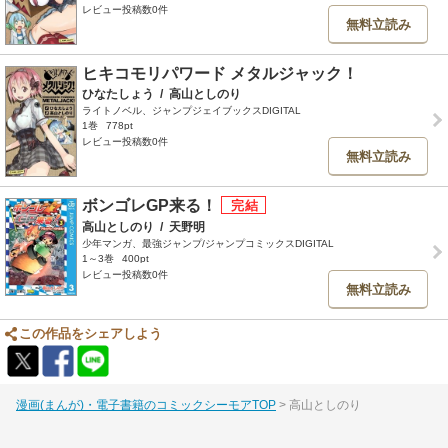
レビュー投稿数0件
無料立読み
ヒキコモリパワード メタルジャック！
ひなたしょう
/
高山としのり
ライトノベル、ジャンプジェイブックスDIGITAL
1巻
778pt
レビュー投稿数0件
無料立読み
ボンゴレGP来る！
高山としのり
/
天野明
少年マンガ、最強ジャンプ/ジャンプコミックスDIGITAL
1～3巻
400pt
レビュー投稿数0件
無料立読み
この作品をシェアしよう
漫画(まんが)・電子書籍のコミックシーモアTOP
高山としのり