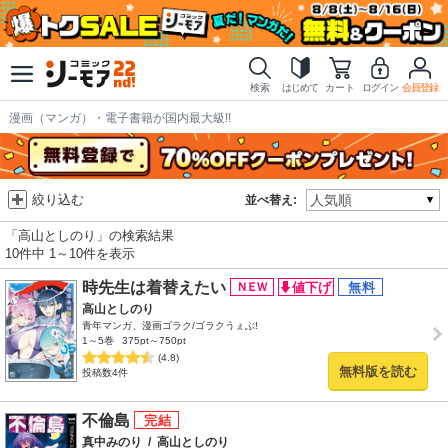
検索
はじめて
カート
ログイン
会員登録
漫画（マンガ）・電子書籍が国内最大級!!
絞り込む
並べ替え:
「高山としのり」の検索結果
10件中 1～10件を表示
時先生は着替えたい
高山としのり
青年マンガ、漫画ゴラク/ゴラクうぇぶ!
1～5巻
375pt～750pt
(4.8)
無料版を読む
投稿数4件
不倫島
真中みのり
/
高山としのり