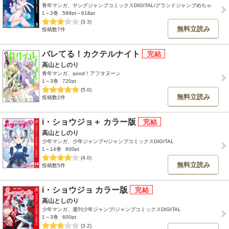
青年マンガ、ヤングジャンプコミックスDIGITAL/グランドジャンプめちゃ
1～3巻
599pt～618pt
(3.3)
無料立読み
投稿数7件
バレてる！カクテルナイト
高山としのり
青年マンガ、good！アフタヌーン
1～3巻
720pt
(5.0)
無料立読み
投稿数2件
i・ショウジョ＋ カラー版
高山としのり
少年マンガ、少年ジャンプ+/ジャンプコミックスDIGITAL
1～14巻
600pt
(4.0)
無料立読み
投稿数5件
i・ショウジョ カラー版
高山としのり
少年マンガ、週刊少年ジャンプ/ジャンプコミックスDIGITAL
1～3巻
600pt
(3.2)