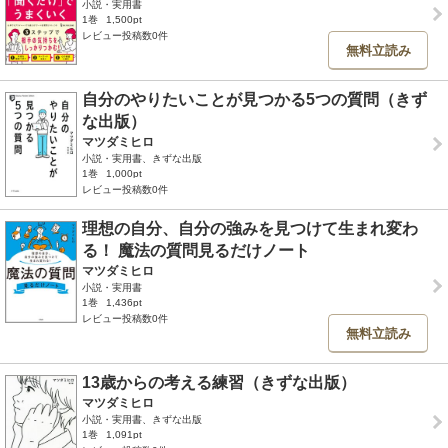
小説・実用書
1巻
1,500pt
レビュー投稿数0件
無料立読み
自分のやりたいことが見つかる5つの質問（きず
な出版）
マツダミヒロ
小説・実用書、きずな出版
1巻
1,000pt
レビュー投稿数0件
理想の自分、自分の強みを見つけて生まれ変わ
る！ 魔法の質問見るだけノート
マツダミヒロ
小説・実用書
1巻
1,436pt
レビュー投稿数0件
無料立読み
13歳からの考える練習（きずな出版）
マツダミヒロ
小説・実用書、きずな出版
1巻
1,091pt