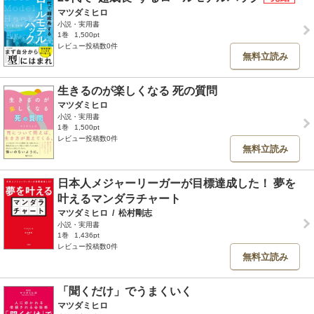
マツダミヒロ
小説・実用書
1巻
1,500pt
レビュー投稿数0件
無料立読み
生きるのが楽しくなる 死の質問
マツダミヒロ
小説・実用書
1巻
1,500pt
レビュー投稿数0件
無料立読み
日本人メジャーリーガーが目標達成した！ 夢を
叶えるマンダラチャート
マツダミヒロ
/
松村剛志
小説・実用書
1巻
1,436pt
レビュー投稿数0件
無料立読み
「聞くだけ」でうまくいく
マツダミヒロ