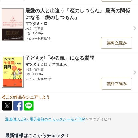
最愛の人と出逢う「恋のしつもん」 最高の関係
になる「愛のしつもん」
マツダミヒロ
小説・実用書
1巻
1,019pt
レビュー投稿数0件
無料立読み
子どもが「やる気」になる質問
マツダミヒロ
/
本間正人
小説・実用書
1巻
1,000pt
レビュー投稿数0件
無料立読み
この作品をシェアしよう
漫画(まんが)・電子書籍のコミックシーモアTOP
マツダミヒロ
最新情報はここからチェック！