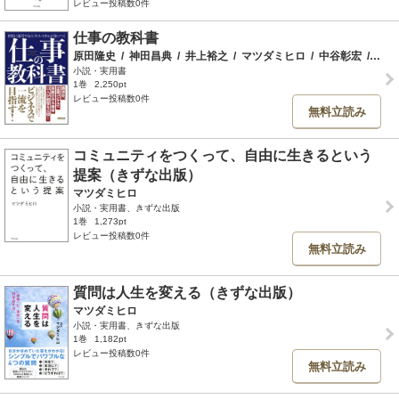
レビュー投稿数0件
仕事の教科書
原田隆史
/
神田昌典
/
井上裕之
/
マツダミヒロ
/
中谷彰宏
/
赤羽
小説・実用書
1巻
2,250pt
レビュー投稿数0件
無料立読み
コミュニティをつくって、自由に生きるという
提案（きずな出版）
マツダミヒロ
小説・実用書、きずな出版
1巻
1,273pt
レビュー投稿数0件
無料立読み
質問は人生を変える（きずな出版）
マツダミヒロ
小説・実用書、きずな出版
1巻
1,182pt
レビュー投稿数0件
無料立読み