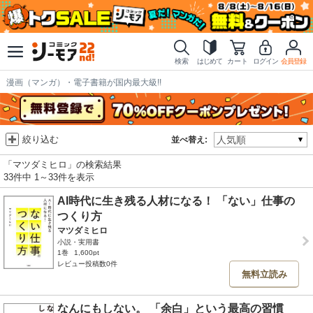
検索
はじめて
カート
ログイン
会員登録
漫画（マンガ）・電子書籍が国内最大級!!
絞り込む
並べ替え:
「マツダミヒロ」の検索結果
33件中 1～33件を表示
AI時代に生き残る人材になる！ 「ない」仕事の
つくり方
マツダミヒロ
小説・実用書
1巻
1,600pt
レビュー投稿数0件
無料立読み
なんにもしない。 「余白」という最高の習慣