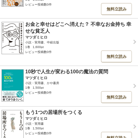
レビュー投稿数0件
無料立読み
お金と幸せはどこへ消えた？ 不幸なお金持ち 幸
せな貧乏人
マツダミヒロ
小説・実用書、中経出版
1巻
1,600pt
レビュー投稿数0件
無料立読み
10秒で人生が変わる100の魔法の質問
マツダミヒロ
小説・実用書、かや書房
1巻
1,500pt
レビュー投稿数0件
無料立読み
もう1つの居場所をつくる
マツダミヒロ
小説・実用書
1巻
1,500pt
レビュー投稿数0件
無料立読み