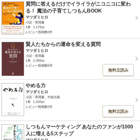
質問に答えるだけでイライラがニコニコに変わ
る！ 魔法の子育てしつもんBOOK
マツダミヒロ
小説・実用書
1巻
1,170pt
レビュー投稿数0件
賢人たちからの運命を変える質問
マツダミヒロ
小説・実用書
1巻
1,560pt
レビュー投稿数0件
無料立読み
やめる力
マツダミヒロ
小説・実用書、中経出版
1巻
1,200pt
レビュー投稿数0件
無料立読み
しつもんマーケティング あなたのファンが1000
人に増える5ステップ