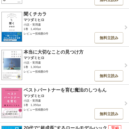
聞くチカラ
マツダミヒロ
小説・実用書
1巻
1,400pt
レビュー投稿数0件
無料立読み
本当に大切なことの見つけ方
マツダミヒロ
小説・実用書
1巻
1,300pt
レビュー投稿数0件
無料立読み
ベストパートナーを育む魔法のしつもん
マツダミヒロ
小説・実用書
1巻
1,350pt
レビュー投稿数0件
無料立読み
20代で“超成長”するロールモデルハック