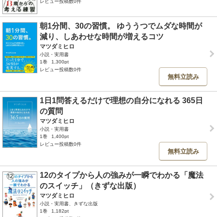
レビュー投稿数0件
朝1分間、30の習慣。 ゆううつでムダな時間が
減り、しあわせな時間が増えるコツ
マツダミヒロ
小説・実用書
1巻
1,300pt
レビュー投稿数0件
無料立読み
1日1問答えるだけで理想の自分になれる 365日
の質問
マツダミヒロ
小説・実用書
1巻
1,400pt
レビュー投稿数0件
無料立読み
12のタイプから人の強みが一瞬でわかる「魔法
のスイッチ」（きずな出版）
マツダミヒロ
小説・実用書、きずな出版
1巻
1,182pt