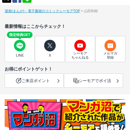
漫画(まんが)・電子書籍のコミックシーモアTOP
山田和樹
最新情報はここからチェック！
限定特典GET
シーモア
メルマガ
LINE
X
ちゃんねる
登録
お得にポイントゲット！
ご来店ポイント
シーモアでポイ活