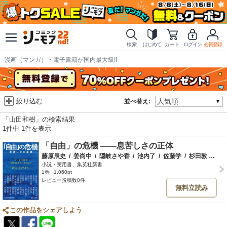
検索
はじめて
カート
ログイン
会員登録
漫画（マンガ）・電子書籍が国内最大級!!
絞り込む
並べ替え:
「山田和樹」の検索結果
1件中 1件を表示
「自由」の危機 ――息苦しさの正体
藤原辰史
/
姜尚中
/
隠岐さや香
/
池内了
/
佐藤学
/
杉田敦
/
阿部
小説・実用書、集英社新書
1巻
1,060pt
レビュー投稿数0件
無料立読み
この作品をシェアしよう