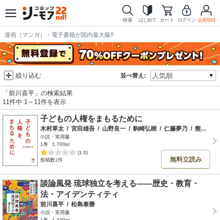
検索
はじめて
カート
ログイン
会員登録
漫画（マンガ）・電子書籍が国内最大級!!
絞り込む
並べ替え:
「前川喜平」の検索結果
11件中 1～11件を表示
子どもの人権をまもるために
木村草太
/
宮田雄吾
/
山野良一
/
駒崎弘樹
/
仁藤夢乃
/
熊谷晋一郎
小説・実用書
1巻
1,700pt
(1.0)
無料立読み
投稿数1件
談論風発 琉球独立を考える――歴史・教育・
法・アイデンティティ
前川喜平
/
松島泰勝
小説・実用書
1巻
1,440pt