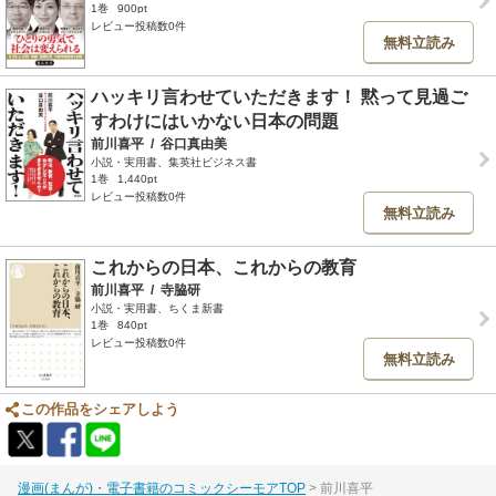
1巻
900pt
レビュー投稿数0件
無料立読み
ハッキリ言わせていただきます！ 黙って見過ご
すわけにはいかない日本の問題
前川喜平
/
谷口真由美
小説・実用書、集英社ビジネス書
1巻
1,440pt
レビュー投稿数0件
無料立読み
これからの日本、これからの教育
前川喜平
/
寺脇研
小説・実用書、ちくま新書
1巻
840pt
レビュー投稿数0件
無料立読み
この作品をシェアしよう
漫画(まんが)・電子書籍のコミックシーモアTOP
前川喜平