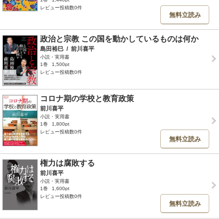
レビュー投稿数0件
無料立読み
政治と宗教 この国を動かしているものは何か
島田裕巳
/
前川喜平
小説・実用書
1巻
1,500pt
レビュー投稿数0件
コロナ期の学校と教育政策
前川喜平
小説・実用書
1巻
1,800pt
レビュー投稿数0件
無料立読み
権力は腐敗する
前川喜平
小説・実用書
1巻
1,600pt
レビュー投稿数0件
無料立読み