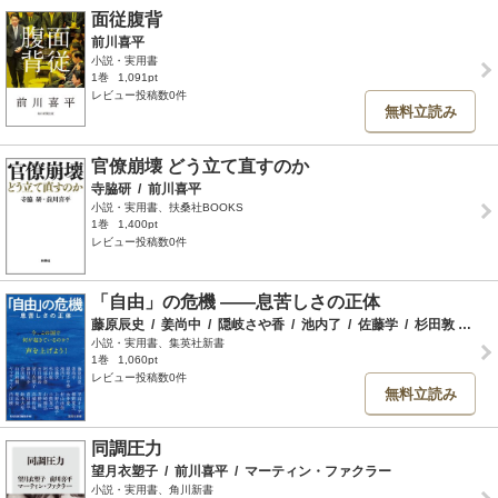
面従腹背
前川喜平
小説・実用書
1巻
1,091pt
レビュー投稿数0件
無料立読み
官僚崩壊 どう立て直すのか
寺脇研
/
前川喜平
小説・実用書、扶桑社BOOKS
1巻
1,400pt
レビュー投稿数0件
「自由」の危機 ――息苦しさの正体
藤原辰史
/
姜尚中
/
隠岐さや香
/
池内了
/
佐藤学
/
杉田敦
/
阿部
小説・実用書、集英社新書
1巻
1,060pt
レビュー投稿数0件
無料立読み
同調圧力
望月衣塑子
/
前川喜平
/
マーティン・ファクラー
小説・実用書、角川新書