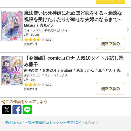
魔法使いは死神姫に死ぬほど恋をする～迷惑な
祝福を受けたふたりが幸せな夫婦になるまで～
Mikura
/
真丸イノ
ライトノベル、夢中文庫セレナイト
1巻
500pt
(3.5)
無料立読み
投稿数2件
【令嬢編】comicコロナ 人気10タイトル試し読
み冊子
南澤久佳
/
音無砂月
/
iyutani
/
あまよかん
/
皿うどん
/
真丸イノ
少女マンガ、コロナ・コミックス
1巻
0pt
(3.0)
無料立読み
投稿数1件
この作品をシェアしよう
漫画(まんが)・電子書籍のコミックシーモアTOP
真丸イノ