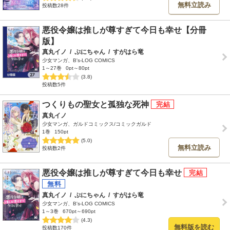
無料立読み
投稿数28件
悪役令嬢は推しが尊すぎて今日も幸せ【分冊
版】
真丸イノ
/
ぷにちゃん
/
すがはら竜
少女マンガ、B's-LOG COMICS
1～27巻
0pt～80pt
(3.8)
投稿数5件
つくりもの聖女と孤独な死神
真丸イノ
少女マンガ、ガルドコミックス/コミックガルド
1巻
150pt
(5.0)
無料立読み
投稿数2件
悪役令嬢は推しが尊すぎて今日も幸せ
真丸イノ
/
ぷにちゃん
/
すがはら竜
少女マンガ、B's-LOG COMICS
1～3巻
670pt～690pt
(4.3)
無料版を読む
投稿数170件