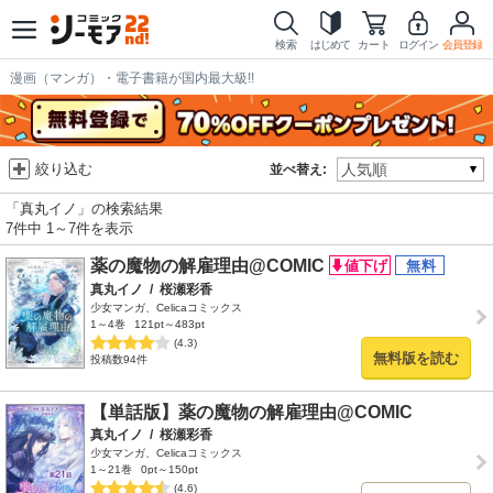
検索
はじめて
カート
ログイン
会員登録
漫画（マンガ）・電子書籍が国内最大級!!
絞り込む
並べ替え:
「真丸イノ」の検索結果
7件中 1～7件を表示
薬の魔物の解雇理由@COMIC
真丸イノ
/
桜瀬彩香
少女マンガ、Celicaコミックス
1～4巻
121pt～483pt
(4.3)
無料版を読む
投稿数94件
【単話版】薬の魔物の解雇理由@COMIC
真丸イノ
/
桜瀬彩香
少女マンガ、Celicaコミックス
1～21巻
0pt～150pt
(4.6)