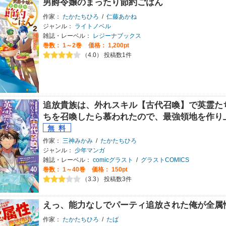
男爵令嬢のまったり節約ごはん
作家：
たかたちひろ
/
仁藤あかね
ジャンル：
ライトノベル
雑誌・レーベル：
レジーナブックス
巻数：
1～2巻
価格： 1,200pt
（4.0） 投稿数1件
追放貴族は、外れスキル【古代召喚】で英霊た
ちを召喚したら慕われたので、最強領地を作り
作家：
三神みかみ
/
たかたちひろ
ジャンル：
少年マンガ
雑誌・レーベル：
comicグラスト
/
グラストCOMICS
巻数：
1～40巻
価格： 150pt
（3.3） 投稿数3件
えっ、能力なしでパーティ追放された俺が全属
作家：
たかたちひろ
/
たば