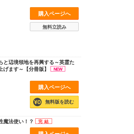
購入ページへ
無料立読み
ちと辺境領地を再興する～英霊た
上げます～【分冊版】
購入ページへ
無料版を読む
性魔法使い！？