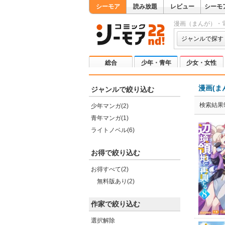
シーモア
読み放題
レビュー
シーモ
漫画（まんが）・
ジャンルで探す
総合
少年・青年
少女・女性
漫画(ま
ジャンルで絞り込む
検索結果
少年マンガ(2)
青年マンガ(1)
ライトノベル(6)
お得で絞り込む
お得すべて(2)
無料版あり(2)
作家で絞り込む
選択解除