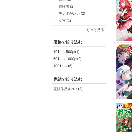
冒険者 (2)
テンポがいい (2)
女官 (1)
もっと見る
価格で絞り込む
101pt～500pt(1)
501pt～1000pt(2)
1001pt～(6)
完結で絞り込む
完結作品すべて(2)