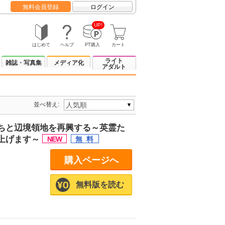
無料会員登録
ログイン
UP!
はじめて
ヘルプ
PT購入
カート
ライト
雑誌・写真集
メディア化
アダルト
並べ替え:
ちと辺境領地を再興する～英霊た
上げます～
購入ページへ
無料版を読む