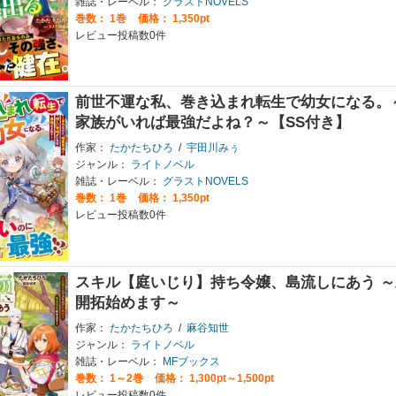
雑誌・レーベル：
グラストNOVELS
巻数：
1巻
価格： 1,350pt
レビュー投稿数0件
前世不運な私、巻き込まれ転生で幼女になる。
家族がいれば最強だよね？～【SS付き】
作家：
たかたちひろ
/
宇田川みぅ
ジャンル：
ライトノベル
雑誌・レーベル：
グラストNOVELS
巻数：
1巻
価格： 1,350pt
レビュー投稿数0件
スキル【庭いじり】持ち令嬢、島流しにあう ～
開拓始めます～
作家：
たかたちひろ
/
麻谷知世
ジャンル：
ライトノベル
雑誌・レーベル：
MFブックス
巻数：
1～2巻
価格： 1,300pt～1,500pt
レビュー投稿数0件