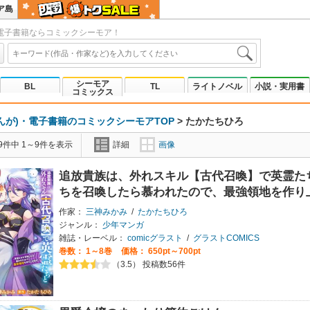
ア島
電子書籍ならコミックシーモア！
シーモア
BL
TL
ライトノベル
小説・実用書
コミックス
んが)・電子書籍のコミックシーモアTOP
>
たかたちひろ
9件中 1～9件を表示
詳細
画像
追放貴族は、外れスキル【古代召喚】で英霊た
ちを召喚したら慕われたので、最強領地を作り
作家：
三神みかみ
/
たかたちひろ
ジャンル：
少年マンガ
雑誌・レーベル：
comicグラスト
/
グラストCOMICS
巻数：
1～8巻
価格： 650pt～700pt
（3.5） 投稿数56件