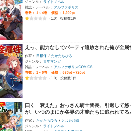
ジャンル：
ライトノベル
雑誌・レーベル：
アルファポリス
巻数：
1～4巻
価格： 1,200pt
（1.0） 投稿数1件
えっ、能力なしでパーティ追放された俺が全属
作家：
目楼保
/
たかたちひろ
ジャンル：
青年マンガ
雑誌・レーベル：
アルファポリスCOMICS
巻数：
1～6巻
価格： 680pt～720pt
（1.0） 投稿数1件
曰く「衰えた」おっさん騎士団長、引退して悠
が、いつのまにか各界の才能たちに追われてる
作家：
たかたちひろ
/
とよた瑣織
ジャンル：
ライトノベル