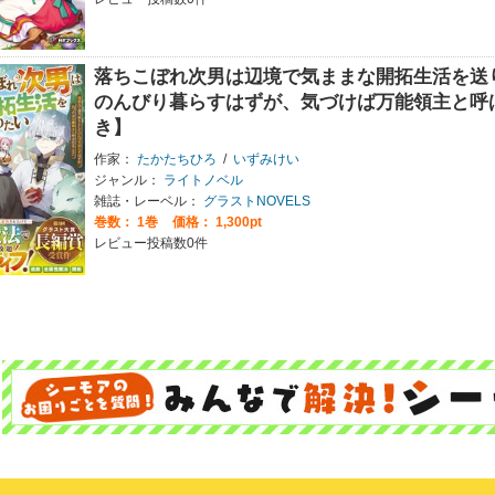
落ちこぼれ次男は辺境で気ままな開拓生活を送
のんびり暮らすはずが、気づけば万能領主と呼
き】
作家：
たかたちひろ
/
いずみけい
ジャンル：
ライトノベル
雑誌・レーベル：
グラストNOVELS
巻数：
1巻
価格： 1,300pt
レビュー投稿数0件