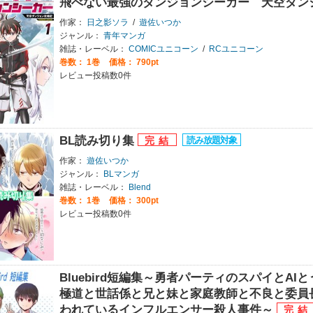
飛べない最強のダンジョンシーカー 天空ダン
作家：
日之影ソラ
/
遊佐いつか
ジャンル：
青年マンガ
雑誌・レーベル：
COMICユニコーン
/
RCユニコーン
巻数：
1巻
価格： 790pt
レビュー投稿数0件
BL読み切り集
作家：
遊佐いつか
ジャンル：
BLマンガ
雑誌・レーベル：
Blend
巻数：
1巻
価格： 300pt
レビュー投稿数0件
Bluebird短編集～勇者パーティのスパイとA
極道と世話係と兄と妹と家庭教師と不良と委員長
われているインフルエンサー殺人事件～