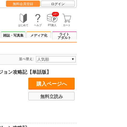
無料会員登録
ログイン
UP!
はじめて
ヘルプ
PT購入
カート
ライト
雑誌・写真集
メディア化
アダルト
並べ替え:
ジョン攻略記【単話版】
購入ページへ
無料立読み