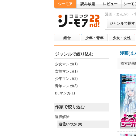
シーモア
読み放題
レビュー
シーモ
漫画（まんが）・
ジャンルで探す
総合
少年・青年
少女・女性
漫画(ま
ジャンルで絞り込む
検索結果
少女マンガ(1)
女性マンガ(1)
少年マンガ(2)
青年マンガ(3)
BLマンガ(1)
作家で絞り込む
選択解除
遊佐いつか (8)