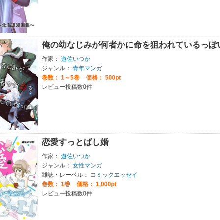
俺の幼なじみが何者かに命を狙われているっぽ
作家：
遊佐いつか
ジャンル：
青年マンガ
巻数：
1～5巻
価格： 500pt
レビュー投稿数0件
恋愛すっとばし婚
作家：
遊佐いつか
ジャンル：
女性マンガ
雑誌・レーベル：
コミックエッセイ
巻数：
1巻
価格： 1,000pt
レビュー投稿数0件