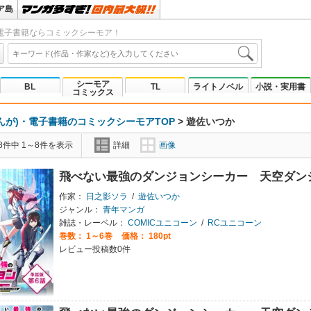
ア島
電子書籍ならコミックシーモア！
シーモア
BL
TL
ライトノベル
小説・実用書
コミックス
んが)・電子書籍のコミックシーモアTOP
>
遊佐いつか
8件中 1～8件を表示
詳細
画像
飛べない最強のダンジョンシーカー 天空ダン
作家：
日之影ソラ
/
遊佐いつか
ジャンル：
青年マンガ
雑誌・レーベル：
COMICユニコーン
/
RCユニコーン
巻数：
1～6巻
価格： 180pt
レビュー投稿数0件