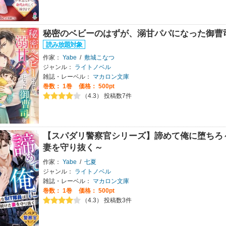
秘密のベビーのはずが、溺甘パパになった御曹
作家：
Yabe
/
敷城こなつ
ジャンル：
ライトノベル
雑誌・レーベル：
マカロン文庫
巻数：
1巻
価格： 500pt
（4.3） 投稿数7件
【スパダリ警察官シリーズ】諦めて俺に堕ちろ～
妻を守り抜く～
作家：
Yabe
/
七夏
ジャンル：
ライトノベル
雑誌・レーベル：
マカロン文庫
巻数：
1巻
価格： 500pt
（4.3） 投稿数3件