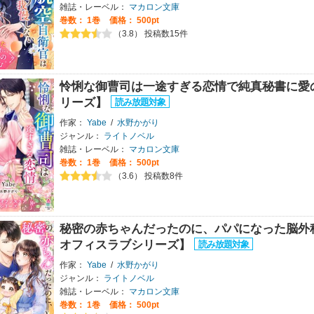
雑誌・レーベル：
マカロン文庫
巻数：
1巻
価格： 500pt
（3.8） 投稿数15件
怜悧な御曹司は一途すぎる恋情で純真秘書に愛
リーズ】
作家：
Yabe
/
水野かがり
ジャンル：
ライトノベル
雑誌・レーベル：
マカロン文庫
巻数：
1巻
価格： 500pt
（3.6） 投稿数8件
秘密の赤ちゃんだったのに、パパになった脳外
オフィスラブシリーズ】
作家：
Yabe
/
水野かがり
ジャンル：
ライトノベル
雑誌・レーベル：
マカロン文庫
巻数：
1巻
価格： 500pt