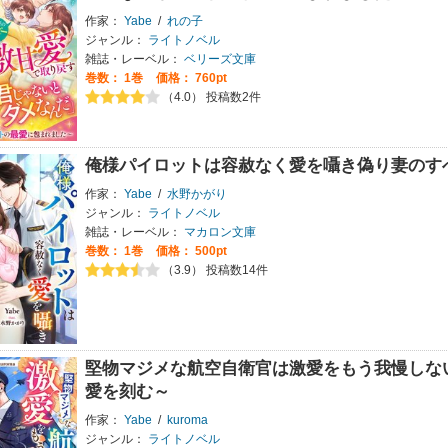
作家：
Yabe
/
れの子
ジャンル：
ライトノベル
雑誌・レーベル：
ベリーズ文庫
巻数：
1巻
価格： 760pt
（4.0） 投稿数2件
俺様パイロットは容赦なく愛を囁き偽り妻のす
作家：
Yabe
/
水野かがり
ジャンル：
ライトノベル
雑誌・レーベル：
マカロン文庫
巻数：
1巻
価格： 500pt
（3.9） 投稿数14件
堅物マジメな航空自衛官は激愛をもう我慢しな
愛を刻む～
作家：
Yabe
/
kuroma
ジャンル：
ライトノベル