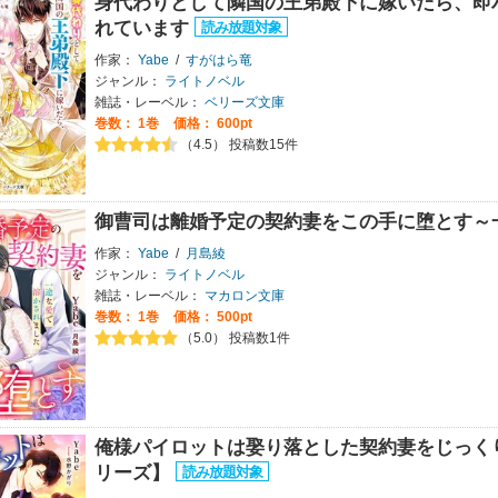
身代わりとして隣国の王弟殿下に嫁いだら、即
れています
作家：
Yabe
/
すがはら竜
ジャンル：
ライトノベル
雑誌・レーベル：
ベリーズ文庫
巻数：
1巻
価格： 600pt
（4.5） 投稿数15件
御曹司は離婚予定の契約妻をこの手に堕とす～
作家：
Yabe
/
月島綾
ジャンル：
ライトノベル
雑誌・レーベル：
マカロン文庫
巻数：
1巻
価格： 500pt
（5.0） 投稿数1件
俺様パイロットは娶り落とした契約妻をじっく
リーズ】