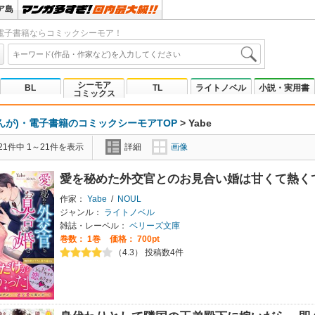
ア島
電子書籍ならコミックシーモア！
シーモア
BL
TL
ライトノベル
小説・実用書
コミックス
んが)・電子書籍のコミックシーモアTOP
>
Yabe
1件中 1～21件を表示
詳細
画像
愛を秘めた外交官とのお見合い婚は甘くて熱く
作家：
Yabe
/
NOUL
ジャンル：
ライトノベル
雑誌・レーベル：
ベリーズ文庫
巻数：
1巻
価格： 700pt
（4.3） 投稿数4件