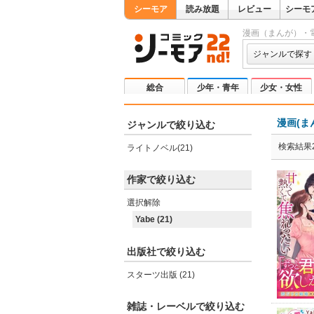
シーモア
読み放題
レビュー
シーモ
漫画（まんが）・
ジャンルで探す
総合
少年・青年
少女・女性
漫画(ま
ジャンルで絞り込む
検索結果2
ライトノベル(21)
作家で絞り込む
選択解除
Yabe (21)
出版社で絞り込む
スターツ出版 (21)
雑誌・レーベルで絞り込む