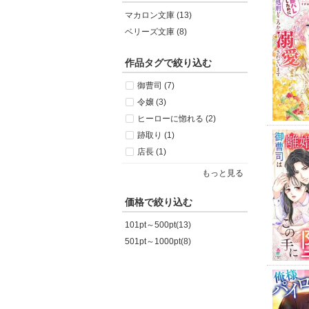
マカロン文庫 (13)
ベリーズ文庫 (8)
作品タグで絞り込む
御曹司 (7)
令嬢 (3)
ヒーローに惚れる (2)
跡取り (1)
店長 (1)
もっと見る
価格で絞り込む
101pt～500pt(13)
501pt～1000pt(8)