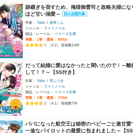
跡継ぎを宿すため、俺様御曹司と政略夫婦にな
ほど甘い溺愛～
作家：
Yabe
/
夜咲こん
ジャンル：
ライトノベル
雑誌・レーベル：
ベリーズ文庫
巻数：
1巻
価格： 600pt
（4.2） 投稿数14件
だって結婚に愛はなかったと聞いたので！～離
して！？～【SS付き】
作家：
Yabe
/
琴ふづき
ジャンル：
ライトノベル
雑誌・レーベル：
ベリーズ文庫
巻数：
1巻
価格： 750pt
（4.1） 投稿数7件
パパになった航空王は秘密のベビーごと激甘愛
一途なパイロットの最愛に包まれました～【SS