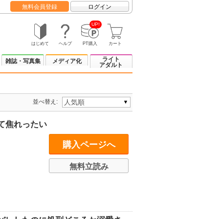
無料会員登録
ログイン
UP!
はじめて
ヘルプ
PT購入
カート
ライト
雑誌・写真集
メディア化
アダルト
並べ替え:
て焦れったい
購入ページへ
無料立読み