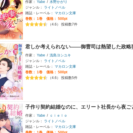
作家：
Yabe
/
水野かがり
ジャンル：
ライトノベル
雑誌・レーベル：
マカロン文庫
巻数：
1巻
価格： 500pt
（4.6） 投稿数7件
君しか考えられない――御曹司は熱望した政略
作家：
Yabe
/
浅島ヨシユキ
ジャンル：
ライトノベル
雑誌・レーベル：
マカロン文庫
巻数：
1巻
価格： 500pt
（4.6） 投稿数5件
子作り契約結婚なのに、エリート社長から夜ご
作家：
Yabe
/
ｃｉｅｌｏ
ジャンル：
ライトノベル
雑誌・レーベル：
マカロン文庫
巻数：
1巻
価格： 500pt