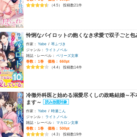
（4.5） 投稿数21件
怜悧なパイロットの飽くなき求愛で双子ごと包
作家：
Yabe
/
琴ふづき
ジャンル：
ライトノベル
雑誌・レーベル：
ベリーズ文庫
巻数：
1巻
価格： 660pt
（4.4） 投稿数14件
冷徹外科医と始める溺愛尽くしの政略結婚～不
ます～
作家：
Yabe
/
時瀬こん
ジャンル：
ライトノベル
雑誌・レーベル：
マカロン文庫
巻数：
1巻
価格： 500pt
（4.3） 投稿数19件