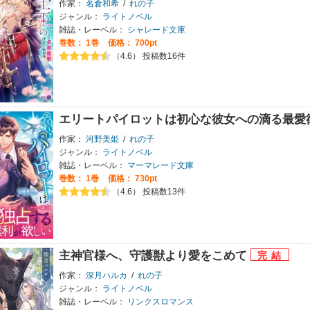
作家：
名倉和希
/
れの子
ジャンル：
ライトノベル
雑誌・レーベル：
シャレード文庫
巻数：
1巻
価格： 700pt
（4.6） 投稿数16件
エリートパイロットは初心な彼女への滴る最愛
作家：
河野美姫
/
れの子
ジャンル：
ライトノベル
雑誌・レーベル：
マーマレード文庫
巻数：
1巻
価格： 730pt
（4.6） 投稿数13件
主神官様へ、守護獣より愛をこめて
作家：
深月ハルカ
/
れの子
ジャンル：
ライトノベル
雑誌・レーベル：
リンクスロマンス