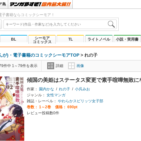
ア島
電子書籍ならコミックシーモア！
シーモア
BL
TL
ライトノベル
小説・実用書
コミックス
んが)・電子書籍のコミックシーモアTOP
>
れの子
9件中 1～79件を表示
詳細
画像
傾国の美姫はステータス変更で素手喧嘩無敗に
作家：
園内かな
/
れの子
/
小呉みお
ジャンル：
女性マンガ
雑誌・レーベル：
やわらかスピリッツ女子部
巻数：
1～2巻
価格： 690pt
レビュー投稿数0件