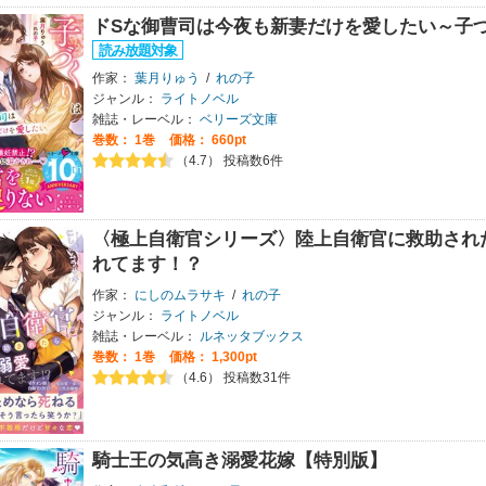
ドSな御曹司は今夜も新妻だけを愛したい～子
作家：
葉月りゅう
/
れの子
ジャンル：
ライトノベル
雑誌・レーベル：
ベリーズ文庫
巻数：
1巻
価格： 660pt
（4.7） 投稿数6件
〈極上自衛官シリーズ〉陸上自衛官に救助され
れてます！？
作家：
にしのムラサキ
/
れの子
ジャンル：
ライトノベル
雑誌・レーベル：
ルネッタブックス
巻数：
1巻
価格： 1,300pt
（4.6） 投稿数31件
騎士王の気高き溺愛花嫁【特別版】