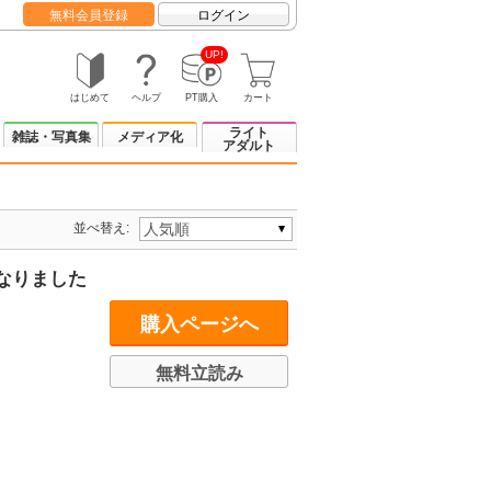
無料会員登録
ログイン
UP!
はじめて
ヘルプ
PT購入
カート
ライト
雑誌・写真集
メディア化
アダルト
並べ替え:
なりました
購入ページへ
無料立読み