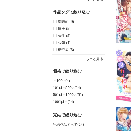
作品タグで絞り込む
御曹司 (9)
国王 (5)
先生 (5)
令嬢 (4)
研究者 (3)
もっと見る
価格で絞り込む
～100pt(4)
101pt～500pt(14)
501pt～1000pt(51)
1001pt～(14)
完結で絞り込む
完結作品すべて(14)