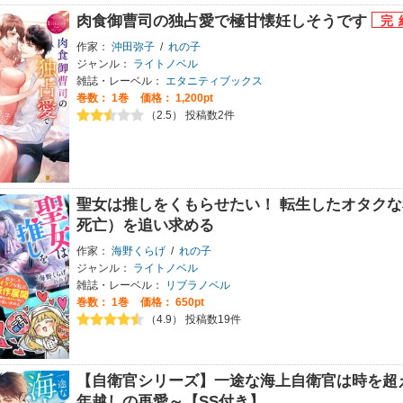
肉食御曹司の独占愛で極甘懐妊しそうです
作家：
沖田弥子
/
れの子
ジャンル：
ライトノベル
雑誌・レーベル：
エタニティブックス
巻数：
1巻
価格： 1,200pt
（2.5） 投稿数2件
聖女は推しをくもらせたい！ 転生したオタク
死亡）を追い求める
作家：
海野くらげ
/
れの子
ジャンル：
ライトノベル
雑誌・レーベル：
リブラノベル
巻数：
1巻
価格： 650pt
（4.9） 投稿数19件
【自衛官シリーズ】一途な海上自衛官は時を超え
年越しの再愛～【SS付き】