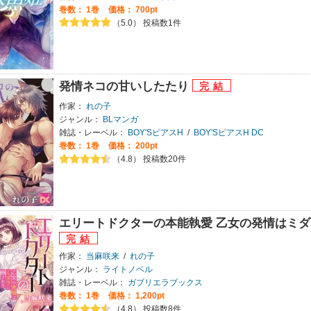
巻数：
1巻
価格： 700pt
（5.0） 投稿数1件
発情ネコの甘いしたたり
作家：
れの子
ジャンル：
BLマンガ
雑誌・レーベル：
BOY'SピアスH
/
BOY'SピアスH DC
巻数：
1巻
価格： 200pt
（4.8） 投稿数20件
エリートドクターの本能執愛 乙女の発情はミダ
作家：
当麻咲来
/
れの子
ジャンル：
ライトノベル
雑誌・レーベル：
ガブリエラブックス
巻数：
1巻
価格： 1,200pt
（4.8） 投稿数8件