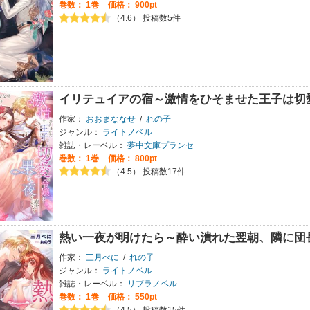
巻数：
1巻
価格： 900pt
（4.6） 投稿数5件
イリテュイアの宿～激情をひそませた王子は切
作家：
おおまななせ
/
れの子
ジャンル：
ライトノベル
雑誌・レーベル：
夢中文庫プランセ
巻数：
1巻
価格： 800pt
（4.5） 投稿数17件
熱い一夜が明けたら～酔い潰れた翌朝、隣に団
作家：
三月べに
/
れの子
ジャンル：
ライトノベル
雑誌・レーベル：
リブラノベル
巻数：
1巻
価格： 550pt