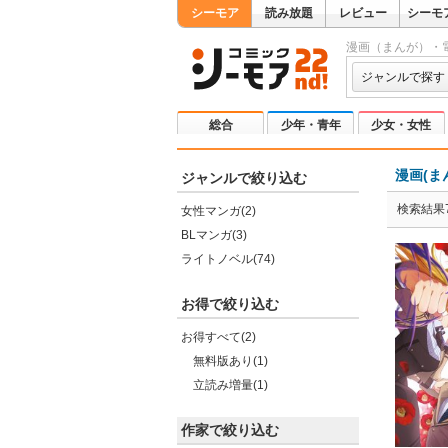
シーモア
読み放題
レビュー
シーモ
漫画（まんが）・
ジャンルで探す
総合
少年・青年
少女・女性
漫画(ま
ジャンルで絞り込む
検索結果7
女性マンガ(2)
BLマンガ(3)
ライトノベル(74)
お得で絞り込む
お得すべて(2)
無料版あり(1)
立読み増量(1)
作家で絞り込む