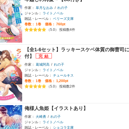
作家：
皐月なおみ
/
れの子
ジャンル：
ライトノベル
雑誌・レーベル：
ベリーズ文庫
巻数：
1巻
価格： 760pt
（5.0） 投稿数4件
【全1-6セット】ラッキースケベ体質の御曹司
付】
作家：
葛城阿高
/
れの子
ジャンル：
ライトノベル
雑誌・レーベル：
チュールキス
巻数：
1巻
価格： 1,200pt
（5.0） 投稿数2件
俺様人魚姫【イラストあり】
作家：
火崎勇
/
れの子
ジャンル：
ライトノベル
雑誌・レーベル：
ショコラ文庫