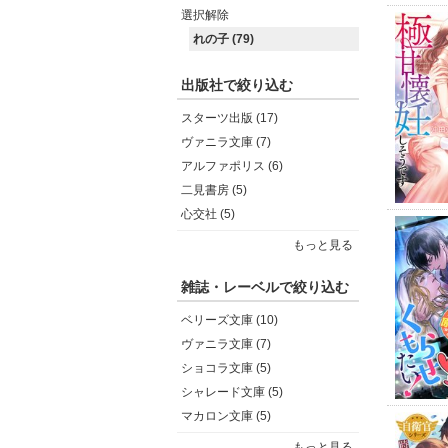
選択解除
れの子 (79)
出版社で絞り込む
スターツ出版 (17)
ヴァニラ文庫 (7)
アルファポリス (6)
二見書房 (5)
心交社 (5)
もっと見る
雑誌・レーベルで絞り込む
ベリーズ文庫 (10)
ヴァニラ文庫 (7)
ショコラ文庫 (5)
シャレード文庫 (5)
マカロン文庫 (5)
もっと見る