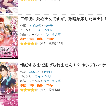
二年後に死ぬ王女ですが、政略結婚した国王に
作家：
すずね凜
/
れの子
ジャンル：
ライトノベル
雑誌・レーベル：
ヴァニラ文庫
巻数：
1巻
価格： 750pt
（4.7） 投稿数15件
懐妊するまで逃げられません！？ ヤンデレイ
作家：
榎木ユウ
/
れの子
ジャンル：
ライトノベル
雑誌・レーベル：
ヴァニラ文庫
巻数：
1巻
価格： 760pt
（4.7） 投稿数6件