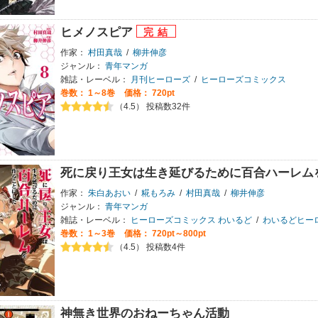
ヒメノスピア
作家：
村田真哉
/
柳井伸彦
ジャンル：
青年マンガ
雑誌・レーベル：
月刊ヒーローズ
/
ヒーローズコミックス
巻数：
1～8巻
価格： 720pt
（4.5） 投稿数32件
死に戻り王女は生き延びるために百合ハーレム
作家：
朱白あおい
/
糀もろみ
/
村田真哉
/
柳井伸彦
ジャンル：
青年マンガ
雑誌・レーベル：
ヒーローズコミックス わいるど
/
わいるどヒー
巻数：
1～3巻
価格： 720pt～800pt
（4.5） 投稿数4件
神無き世界のおねーちゃん活動