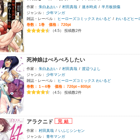
作家：
朱白あおい
/
村田真哉
/
速水時貞
/
半月板損傷
ジャンル：
少年マンガ
雑誌・レーベル：
ヒーローズコミックス わいるど
/
わいるどヒー
巻数：
1巻
価格： 720pt
（4.5） 投稿数2件
死神娘はぺろぺろしたい
作家：
朱白あおい
/
村田真哉
/
渡辺つよし
ジャンル：
少年マンガ
雑誌・レーベル：
ヒーローズコミックス わいるど
巻数：
1～4巻
価格： 720pt～800pt
（4.5） 投稿数2件
アラクニド
作家：
村田真哉
/
いふじシンセン
ジャンル：
青年マンガ