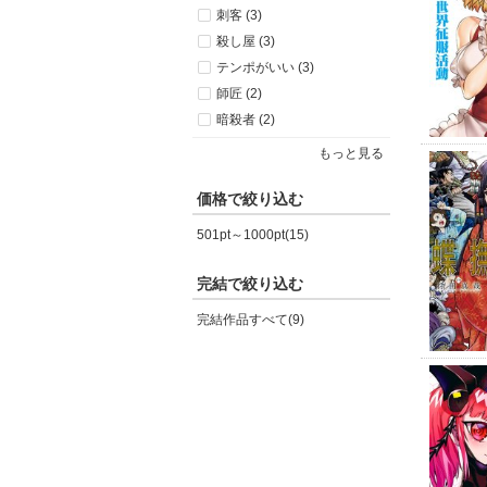
刺客 (3)
殺し屋 (3)
テンポがいい (3)
師匠 (2)
暗殺者 (2)
もっと見る
価格で絞り込む
501pt～1000pt(15)
完結で絞り込む
完結作品すべて(9)