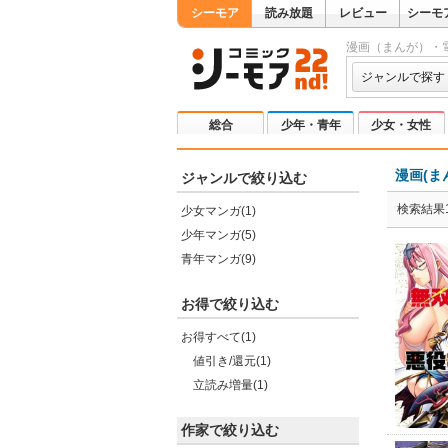
シーモア
読み放題
レビュー
シーモ
漫画（まんが）・
ジャンルで探す
総合
少年・青年
少女・女性
漫画(ま
ジャンルで絞り込む
検索結果1
少女マンガ(1)
少年マンガ(5)
青年マンガ(9)
お得で絞り込む
お得すべて(1)
値引き/還元(1)
立読み増量(1)
作家で絞り込む