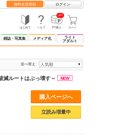
無料会員登録
ログイン
UP!
はじめて
ヘルプ
PT購入
カート
ライト
雑誌・写真集
メディア化
アダルト
並べ替え:
破滅ルートはぶっ壊す～
購入ページへ
立読み増量中