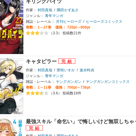
キリングバイツ
作家：
村田真哉
/
隅田かずあさ
ジャンル：
青年マンガ
雑誌・レーベル：
月刊ヒーローズ
/
ヒーローズコミックス
巻数：
1～27巻
価格： 720pt～800pt
（3.3） 投稿数21件
キャタピラー
作家：
村田真哉
/
匣咲いすか
/
速水時貞
ジャンル：
青年マンガ
雑誌・レーベル：
ヤングガンガン
/
ヤングガンガンコミックス
巻数：
1～11巻
価格： 700pt～736pt
（3.6） 投稿数18件
最強スキル「命乞い」で悔しいけど無双しちゃ
作家：
村田真哉
/
隅田かずあさ