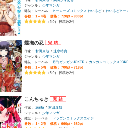
ジャンル：
少年マンガ
雑誌・レーベル：
ヒーローズコミックス わいるど
/
わいるどヒー
巻数：
1～4巻
価格： 720pt～800pt
（5.0） 投稿数2件
蝶撫の忍
作家：
村田真哉
/
速水時貞
ジャンル：
少年マンガ
雑誌・レーベル：
月刊ガンガンJOKER
/
ガンガンコミックスJOKE
巻数：
1～5巻
価格： 700pt～718pt
（5.0） 投稿数2件
こんちゅき
作家：
zunta
/
村田真哉
ジャンル：
少年マンガ
雑誌・レーベル：
ドラゴンコミックスエイジ
巻数：
1～2巻
価格： 660pt～680pt