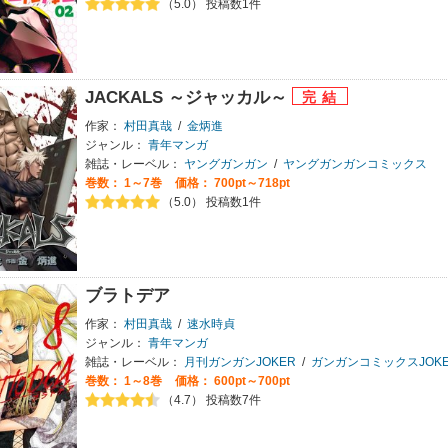
（5.0） 投稿数1件
JACKALS ～ジャッカル～
作家：
村田真哉
/
金炳進
ジャンル：
青年マンガ
雑誌・レーベル：
ヤングガンガン
/
ヤングガンガンコミックス
巻数：
1～7巻
価格： 700pt～718pt
（5.0） 投稿数1件
ブラトデア
作家：
村田真哉
/
速水時貞
ジャンル：
青年マンガ
雑誌・レーベル：
月刊ガンガンJOKER
/
ガンガンコミックスJOKE
巻数：
1～8巻
価格： 600pt～700pt
（4.7） 投稿数7件