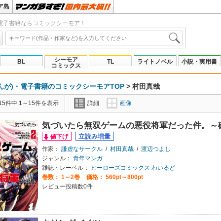
ア島
電子書籍ならコミックシーモア！
シーモア
BL
TL
ライトノベル
小説・実用書
コミックス
んが)・電子書籍のコミックシーモアTOP
>
村田真哉
5件中 1～15件を表示
詳細
画像
気づいたら無双ゲームの悪役将軍だった件。～
作家：
謙虚なサークル
/
村田真哉
/
渡辺つよし
ジャンル：
青年マンガ
雑誌・レーベル：
ヒーローズコミックス わいるど
巻数：
1～2巻
価格： 560pt～800pt
レビュー投稿数0件