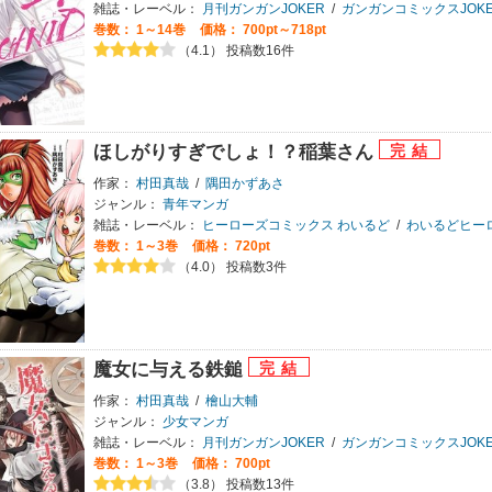
雑誌・レーベル：
月刊ガンガンJOKER
/
ガンガンコミックスJOKE
巻数：
1～14巻
価格： 700pt～718pt
（4.1） 投稿数16件
ほしがりすぎでしょ！？稲葉さん
作家：
村田真哉
/
隅田かずあさ
ジャンル：
青年マンガ
雑誌・レーベル：
ヒーローズコミックス わいるど
/
わいるどヒー
巻数：
1～3巻
価格： 720pt
（4.0） 投稿数3件
魔女に与える鉄鎚
作家：
村田真哉
/
檜山大輔
ジャンル：
少女マンガ
雑誌・レーベル：
月刊ガンガンJOKER
/
ガンガンコミックスJOKE
巻数：
1～3巻
価格： 700pt
（3.8） 投稿数13件