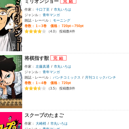
ミリオンジョー
作家：
十口了至
/
市丸いろは
ジャンル：
青年マンガ
雑誌・レーベル：
モーニング
巻数：
1～3巻
価格： 720pt～750pt
（4.0） 投稿数4件
将棋指す獣
作家：
左藤真通
/
市丸いろは
ジャンル：
青年マンガ
雑誌・レーベル：
バンチコミックス
/
月刊コミックバンチ
巻数：
1～4巻
価格： 720pt
（3.5） 投稿数8件
スクープのたまご
作家：
大崎梢
/
市丸いろは
ジャンル：
青年マンガ