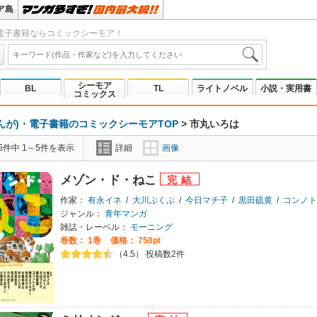
ア島
電子書籍ならコミックシーモア！
シーモア
BL
TL
ライトノベル
小説・実用書
コミックス
んが)・電子書籍のコミックシーモアTOP
>
市丸いろは
5件中 1～5件を表示
詳細
画像
メゾン・ド・ねこ
作家：
有永イネ
/
大川ぶくぶ
/
今日マチ子
/
黒田硫黄
/
コンノト
ジャンル：
青年マンガ
雑誌・レーベル：
モーニング
巻数：
1巻
価格： 750pt
（4.5） 投稿数2件