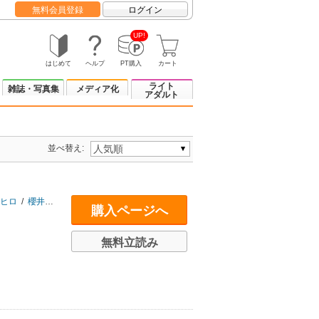
無料会員登録
ログイン
UP!
はじめて
ヘルプ
PT購入
カート
ライト
雑誌・写真集
メディア化
アダルト
並べ替え:
ヒロ
/
櫻井エネルギー
/
桜井のりお
/
左藤真通
/
市丸いろは
/
真造圭吾
/
高浜
購入ページへ
無料立読み