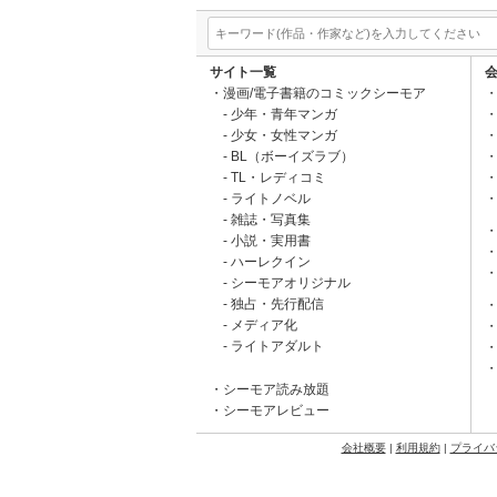
サイト一覧
漫画/電子書籍のコミックシーモア
少年・青年マンガ
少女・女性マンガ
BL（ボーイズラブ）
TL・レディコミ
ライトノベル
雑誌・写真集
小説・実用書
ハーレクイン
シーモアオリジナル
独占・先行配信
メディア化
ライトアダルト
シーモア読み放題
シーモアレビュー
会社概要
|
利用規約
|
プライバ