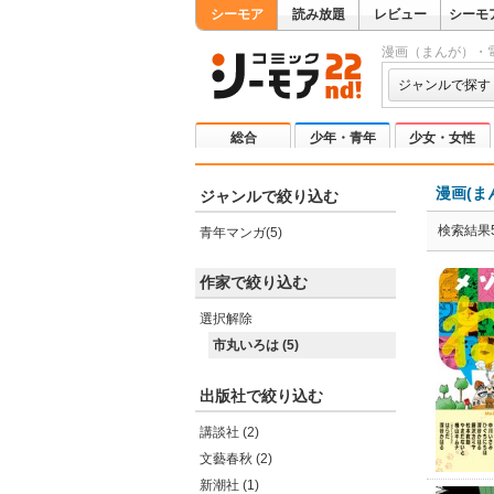
シーモア
読み放題
レビュー
シーモ
漫画（まんが）・
ジャンルで探す
総合
少年・青年
少女・女性
漫画(ま
ジャンルで絞り込む
検索結果
青年マンガ(5)
作家で絞り込む
選択解除
市丸いろは (5)
出版社で絞り込む
講談社 (2)
文藝春秋 (2)
新潮社 (1)