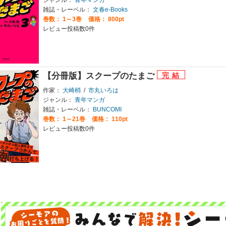
雑誌・レーベル：
文春e-Books
巻数：
1～3巻
価格： 800pt
レビュー投稿数0件
【分冊版】スクープのたまご
作家：
大崎梢
/
市丸いろは
ジャンル：
青年マンガ
雑誌・レーベル：
BUNCOMI
巻数：
1～21巻
価格： 110pt
レビュー投稿数0件