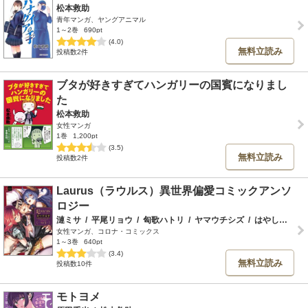
松本救助
青年マンガ、ヤングアニマル
1～2巻
690pt
(4.0)
無料立読み
投稿数2件
ブタが好きすぎてハンガリーの国賓になりまし
た
松本救助
女性マンガ
1巻
1,200pt
(3.5)
無料立読み
投稿数2件
Laurus（ラウルス）異世界偏愛コミックアンソ
ロジー
漣ミサ
/
平尾リョウ
/
匈歌ハトリ
/
ヤマウチシズ
/
はやしね
/
此
女性マンガ、コロナ・コミックス
1～3巻
640pt
(3.4)
無料立読み
投稿数10件
モトヨメ