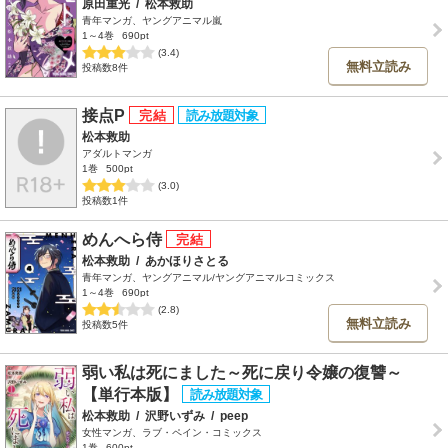
原田重光
/
松本救助
青年マンガ、ヤングアニマル嵐
1～4巻
690pt
(3.4)
無料立読み
投稿数8件
接点P
松本救助
アダルトマンガ
1巻
500pt
(3.0)
投稿数1件
めんへら侍
松本救助
/
あかほりさとる
青年マンガ、ヤングアニマル/ヤングアニマルコミックス
1～4巻
690pt
(2.8)
無料立読み
投稿数5件
弱い私は死にました～死に戻り令嬢の復讐～
【単行本版】
松本救助
/
沢野いずみ
/
peep
女性マンガ、ラブ・ペイン・コミックス
1巻
600pt