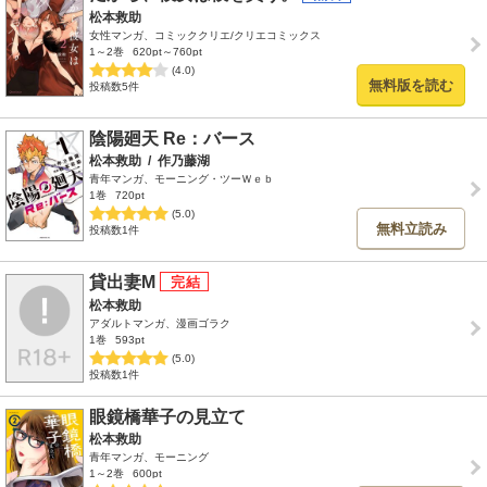
松本救助
女性マンガ、コミッククリエ/クリエコミックス
1～2巻
620pt～760pt
(4.0)
無料版を読む
投稿数5件
陰陽廻天 Re：バース
松本救助
/
作乃藤湖
青年マンガ、モーニング・ツーＷｅｂ
1巻
720pt
(5.0)
無料立読み
投稿数1件
貸出妻M
松本救助
アダルトマンガ、漫画ゴラク
1巻
593pt
(5.0)
投稿数1件
眼鏡橋華子の見立て
松本救助
青年マンガ、モーニング
1～2巻
600pt