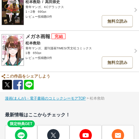
松本救助
/
高田崇史
青年マンガ、KCデラックス
1～2巻
690pt
レビュー投稿数0件
無料立読み
メガネ画報
松本救助
青年マンガ、週刊漫画TIMES/芳文社コミックス
1巻
650pt
レビュー投稿数0件
無料立読み
この作品をシェアしよう
漫画(まんが)・電子書籍のコミックシーモアTOP
松本救助
最新情報はここからチェック！
限定特典GET