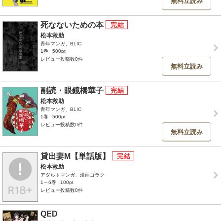
無料立読み
死なないための本
松本救助
青年マンガ、BLIC
1巻
500pt
レビュー投稿数0件
無料立読み
副読・眼鏡橋華子
松本救助
青年マンガ、BLIC
1巻
500pt
レビュー投稿数0件
無料立読み
貸出妻M【単話版】
松本救助
アダルトマンガ、漫画ゴラク
1～6巻
100pt
レビュー投稿数0件
QED