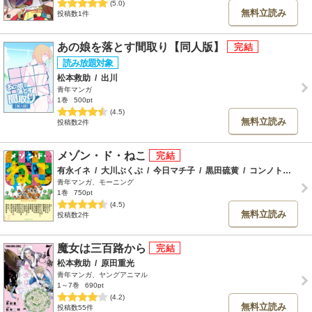
(5.0)
無料立読み
投稿数1件
あの娘を落とす間取り【同人版】
松本救助
/
出川
青年マンガ
1巻
500pt
(4.5)
無料立読み
投稿数2件
メゾン・ド・ねこ
有永イネ
/
大川ぶくぶ
/
今日マチ子
/
黒田硫黄
/
コンノトヒロ
/
青年マンガ、モーニング
1巻
750pt
(4.5)
無料立読み
投稿数2件
魔女は三百路から
松本救助
/
原田重光
青年マンガ、ヤングアニマル
1～7巻
690pt
(4.2)
無料立読み
投稿数55件