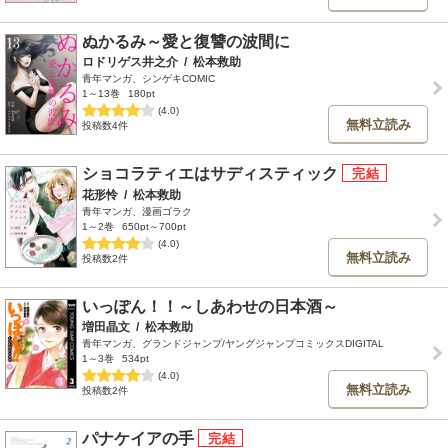
ぬかるみ～愛と復讐の波間に
ロドリゲス井之介
/
松本救助
青年マンガ、シンゲキCOMIC
1～13巻
180pt
(4.0)
無料立読み
投稿数4件
ショコラティエはサディスティック
花形怜
/
松本救助
青年マンガ、漫画ゴラク
1～2巻
650pt～700pt
(4.0)
無料立読み
投稿数2件
いっぽん！！～しあわせの日本酒～
増田晶文
/
松本救助
青年マンガ、グランドジャンプ/ヤングジャンプコミックスDIGITAL
1～3巻
534pt
(4.0)
無料立読み
投稿数2件
パナケイアの手