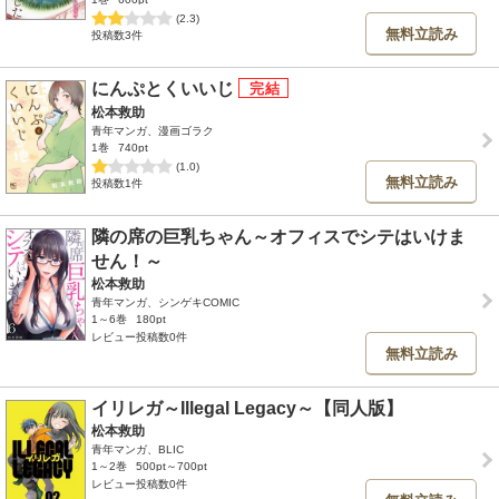
(2.3)
無料立読み
投稿数3件
にんぷとくいいじ
松本救助
青年マンガ、漫画ゴラク
1巻
740pt
(1.0)
無料立読み
投稿数1件
隣の席の巨乳ちゃん～オフィスでシテはいけま
せん！～
松本救助
青年マンガ、シンゲキCOMIC
1～6巻
180pt
レビュー投稿数0件
無料立読み
イリレガ～Illegal Legacy～【同人版】
松本救助
青年マンガ、BLIC
1～2巻
500pt～700pt
レビュー投稿数0件