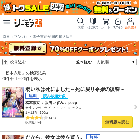
検索
はじめて
カート
ログイン
会員登録
漫画（マンガ）・電子書籍が国内最大級!!
絞り込む
並べ替え:
「松本救助」の検索結果
26件中 1～26件を表示
弱い私は死にました～死に戻り令嬢の復讐～
松本救助
/
沢野いずみ
/
peep
女性マンガ、ラブ・ペイン・コミックス
1～12巻
150pt
(3.8)
無料版を読む
投稿数44件
だから、彼女は彼を買う。