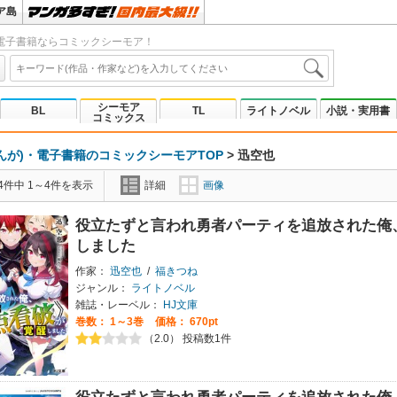
ア島
電子書籍ならコミックシーモア！
シーモア
BL
TL
ライトノベル
小説・実用書
コミックス
んが)・電子書籍のコミックシーモアTOP
>
迅空也
4件中 1～4件を表示
詳細
画像
役立たずと言われ勇者パーティを追放された俺
しました
作家：
迅空也
/
福きつね
ジャンル：
ライトノベル
雑誌・レーベル：
HJ文庫
巻数：
1～3巻
価格： 670pt
（2.0） 投稿数1件