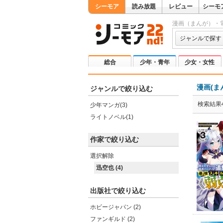
シーモア
読み放題
レビュー
シーモ
漫画（まんが）・
ジャンルで探す
総合
少年・青年
少女・女性
漫画(ま
ジャンルで絞り込む
検索結果
少年マンガ(3)
ライトノベル(1)
作家で絞り込む
選択解除
迅空也 (4)
出版社で絞り込む
ホビージャパン (2)
ファンギルド (2)