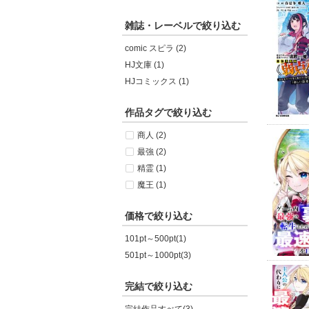
雑誌・レーベルで絞り込む
comic スピラ (2)
HJ文庫 (1)
HJコミックス (1)
作品タグで絞り込む
商人 (2)
最強 (2)
精霊 (1)
魔王 (1)
価格で絞り込む
101pt～500pt(1)
501pt～1000pt(3)
完結で絞り込む