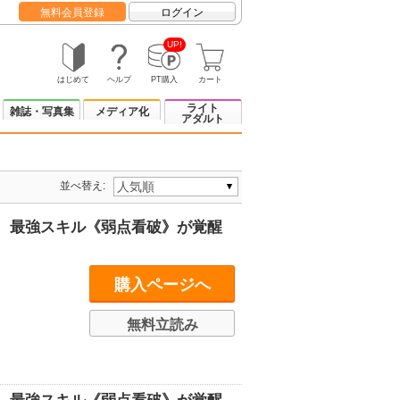
無料会員登録
ログイン
UP!
はじめて
ヘルプ
PT購入
カート
ライト
雑誌・写真集
メディア化
アダルト
並べ替え:
、最強スキル《弱点看破》が覚醒
購入ページへ
無料立読み