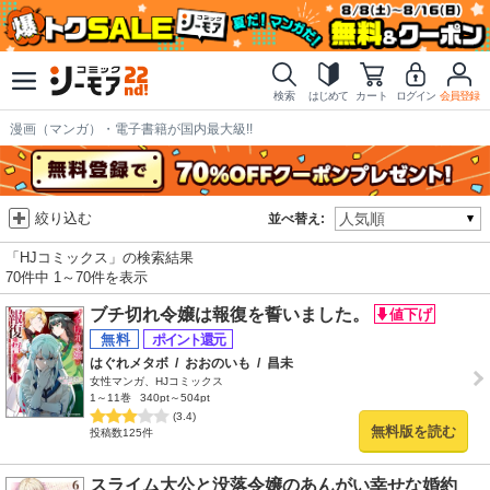
検索
はじめて
カート
ログイン
会員登録
漫画（マンガ）・電子書籍が国内最大級!!
絞り込む
並べ替え:
「HJコミックス」の検索結果
70件中 1～70件を表示
ブチ切れ令嬢は報復を誓いました。
はぐれメタボ
/
おおのいも
/
昌未
女性マンガ、HJコミックス
1～11巻
340pt～504pt
(3.4)
無料版を読む
投稿数125件
スライム大公と没落令嬢のあんがい幸せな婚約