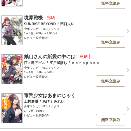
無料立読み
境界戦機
SUNRISE BEYOND
/
田口央斗
少年マンガ、HJコミックス
1～3巻
900pt～1,000pt
レビュー投稿数0件
無料立読み
紙山さんの紙袋の中には
江ノ島アビス
/
江戸屋ぽち
/
ｎｅｒｏｐａｓｏ
少年マンガ、HJコミックス
1～4巻
650pt～740pt
レビュー投稿数0件
無料立読み
毒舌少女はあまのじゃく
上村夏樹
/
あび
/
みれい
少年マンガ、HJコミックス
1～2巻
650pt
レビュー投稿数0件
無料立読み