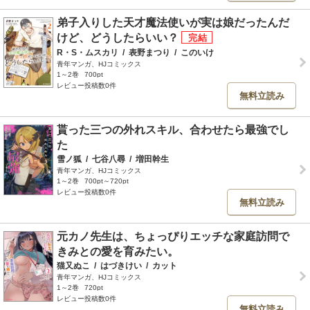
弟子入りした天才魔法使いが実は娘だったんだ
けど、どうしたらいい？
R・S・ムスカリ
/
表野まつり
/
このいけ
青年マンガ、HJコミックス
1～2巻
700pt
レビュー投稿数0件
無料立読み
貰った三つの外れスキル、合わせたら最強でし
た
雪ノ狐
/
七谷八尋
/
増田幹生
青年マンガ、HJコミックス
1～2巻
700pt～720pt
レビュー投稿数0件
無料立読み
元カノ先生は、ちょっぴりエッチな家庭訪問で
きみとの愛を育みたい。
猫又ぬこ
/
はづきけい
/
カット
青年マンガ、HJコミックス
1～2巻
720pt
レビュー投稿数0件
無料立読み