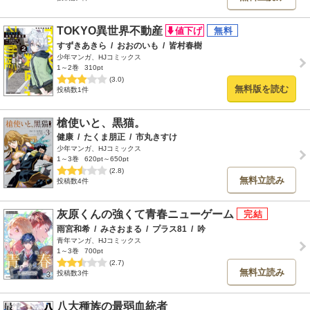
TOKYO異世界不動産
すずきあきら
/
おおのいも
/
皆村春樹
少年マンガ、HJコミックス
1～2巻
310pt
(3.0)
無料版を読む
投稿数1件
槍使いと、黒猫。
健康
/
たくま朋正
/
市丸きすけ
少年マンガ、HJコミックス
1～3巻
620pt～650pt
(2.8)
無料立読み
投稿数4件
灰原くんの強くて青春ニューゲーム
雨宮和希
/
みさおまる
/
プラス81
/
吟
青年マンガ、HJコミックス
1～3巻
700pt
(2.7)
無料立読み
投稿数3件
八大種族の最弱血統者