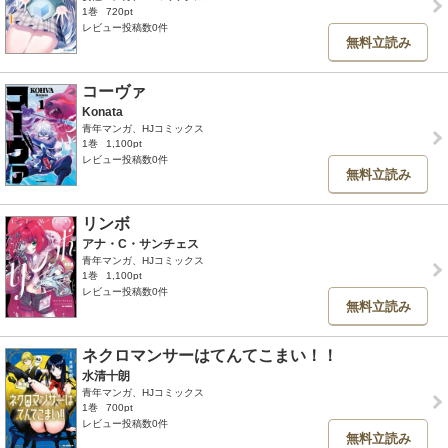
1巻
720pt
レビュー投稿数0件
無料立読み
コーヴァ
Konata
青年マンガ、HJコミックス
1巻
1,100pt
レビュー投稿数0件
無料立読み
リンボ
アナ・C・サンチェス
青年マンガ、HJコミックス
1巻
1,100pt
レビュー投稿数0件
無料立読み
ネクロマンサーはてんてこまい！！
水清十朗
青年マンガ、HJコミックス
1巻
700pt
レビュー投稿数0件
無料立読み