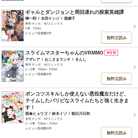
ギャルとダンジョンと周回遅れの探索英雄譚
榊一郎
/
水田ケンジ
/
黒獅子
青年マンガ、HJコミックス
1巻
720pt
レビュー投稿数0件
無料立読み
スライムマスターちゃんのVRMMO
アザレア
/
おこさまランチ
/
きんし
青年マンガ、HJコミックス
1～2巻
700pt～720pt
レビュー投稿数0件
無料立読み
ポンコツスキルしか使えない悪役魔女だけど、
テイムしたパリピなスライムたちと強く生きま
す！
雨傘ヒョウゴ
/
鈴木イゾ
/
朝日川日和
女性マンガ、HJコミックス
1～2巻
700pt～720pt
レビュー投稿数0件
無料立読み