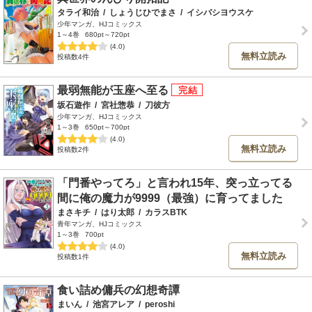
タライ和治
/
しょうじひでまさ
/
イシバシヨウスケ
少年マンガ、HJコミックス
1～4巻
680pt～720pt
(4.0)
無料立読み
投稿数4件
最弱無能が玉座へ至る
坂石遊作
/
宮社惣恭
/
刀彼方
少年マンガ、HJコミックス
1～3巻
650pt～700pt
(4.0)
無料立読み
投稿数2件
「門番やってろ」と言われ15年、突っ立ってる
間に俺の魔力が9999（最強）に育ってました
まさキチ
/
はり太郎
/
カラスBTK
青年マンガ、HJコミックス
1～3巻
700pt
(4.0)
無料立読み
投稿数1件
食い詰め傭兵の幻想奇譚
まいん
/
池宮アレア
/
peroshi