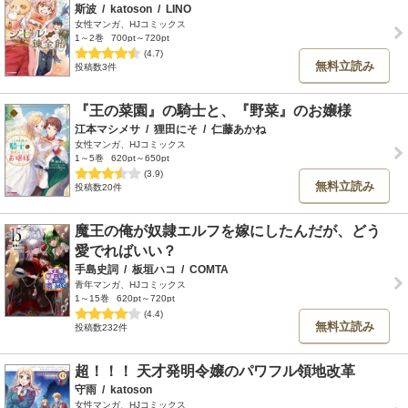
斯波
/
katoson
/
LINO
女性マンガ、HJコミックス
1～2巻
700pt～720pt
(4.7)
無料立読み
投稿数3件
『王の菜園』の騎士と、『野菜』のお嬢様
江本マシメサ
/
狸田にそ
/
仁藤あかね
女性マンガ、HJコミックス
1～5巻
620pt～650pt
(3.9)
無料立読み
投稿数20件
魔王の俺が奴隷エルフを嫁にしたんだが、どう
愛でればいい？
手島史詞
/
板垣ハコ
/
COMTA
青年マンガ、HJコミックス
1～15巻
620pt～720pt
(4.4)
無料立読み
投稿数232件
超！！！ 天才発明令嬢のパワフル領地改革
守雨
/
katoson
女性マンガ、HJコミックス