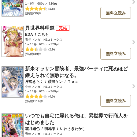
1～6巻
680pt～720pt
(4.6)
無料立読み
投稿数50件
異世界料理道
EDA
/
こちも
青年マンガ、HJコミックス
1～14巻
620pt～720pt
(2.9)
無料立読み
投稿数39件
新米オッサン冒険者、最強パーティに死ぬほど
鍛えられて無敵になる。
岸馬きらく
/
荻野ケン
/
Ｔｅａ
少年マンガ、HJコミックス
1～13巻
620pt～760pt
(4.0)
無料立読み
投稿数116件
いつでも自宅に帰れる俺は、異世界で行商人を
はじめました
霜月緋色
/
明地雫
/
いわさきたかし
青年マンガ、HJコミックス