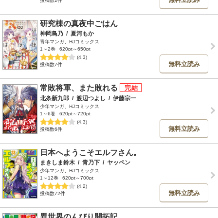
投稿数2件
研究棟の真夜中ごはん
神岡鳥乃
/
夏河もか
青年マンガ、HJコミックス
1～2巻
620pt～650pt
(4.3)
無料立読み
投稿数7件
常敗将軍、また敗れる
北条新九郎
/
渡辺つよし
/
伊藤宗一
少年マンガ、HJコミックス
1～6巻
620pt～720pt
(4.3)
無料立読み
投稿数6件
日本へようこそエルフさん。
まきしま鈴木
/
青乃下
/
ヤッペン
少年マンガ、HJコミックス
1～12巻
620pt～700pt
(4.2)
無料立読み
投稿数72件
異世界のんびり開拓記