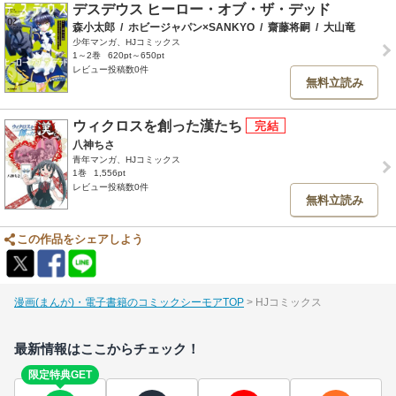
デスデウス ヒーロー・オブ・ザ・デッド
森小太郎
/
ホビージャパン×SANKYO
/
齋藤将嗣
/
大山竜
少年マンガ、HJコミックス
1～2巻
620pt～650pt
レビュー投稿数0件
無料立読み
ウィクロスを創った漢たち
八神ちさ
青年マンガ、HJコミックス
1巻
1,556pt
レビュー投稿数0件
無料立読み
この作品をシェアしよう
漫画(まんが)・電子書籍のコミックシーモアTOP
HJコミックス
最新情報はここからチェック！
限定特典GET