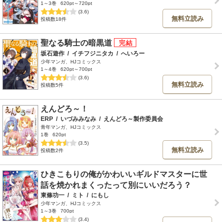
1～3巻
620pt～720pt
(3.6)
無料立読み
投稿数18件
聖なる騎士の暗黒道
坂石遊作
/
イチフジニタカ
/
へいろー
少年マンガ、HJコミックス
1～4巻
620pt～700pt
(3.6)
無料立読み
投稿数5件
えんどろ～！
ERP
/
いづみみなみ
/
えんどろ～製作委員会
青年マンガ、HJコミックス
1巻
620pt
(3.5)
無料立読み
投稿数2件
ひきこもりの俺がかわいいギルドマスターに世
話を焼かれまくったって別にいいだろう？
東條功一
/
ミト
/
にもし
少年マンガ、HJコミックス
1～3巻
700pt
(3.4)