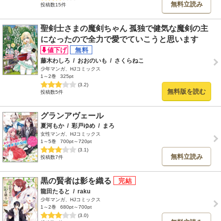
無料立読み
投稿数15件
聖剣士さまの魔剣ちゃん 孤独で健気な魔剣の主
になったので全力で愛でていこうと思います
藤木わしろ
/
おおのいも
/
さくらねこ
少年マンガ、HJコミックス
1～2巻
325pt
(3.2)
無料版を読む
投稿数5件
グランアヴェール
夏河もか
/
彩戸ゆめ
/
まろ
女性マンガ、HJコミックス
1～5巻
700pt～720pt
(3.1)
無料立読み
投稿数7件
黒の賢者は影を織る
龍田たると
/
raku
少年マンガ、HJコミックス
1～2巻
680pt～700pt
(3.0)