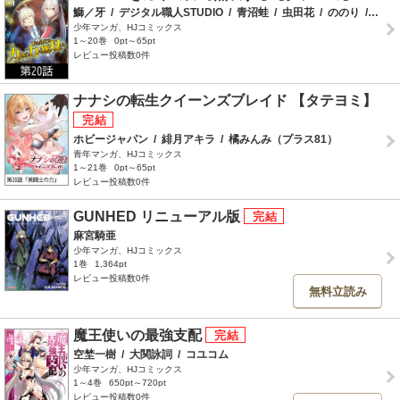
鰤／牙
/
デジタル職人STUDIO
/
青沼蛙
/
虫田花
/
ののり
/
桑島
少年マンガ、HJコミックス
1～20巻
0pt～65pt
レビュー投稿数0件
ナナシの転生クイーンズブレイド 【タテヨミ】
ホビージャパン
/
緋月アキラ
/
橘みんみ（プラス81）
青年マンガ、HJコミックス
1～21巻
0pt～65pt
レビュー投稿数0件
GUNHED リニューアル版
麻宮騎亜
少年マンガ、HJコミックス
1巻
1,364pt
レビュー投稿数0件
無料立読み
魔王使いの最強支配
空埜一樹
/
大関詠詞
/
コユコム
少年マンガ、HJコミックス
1～4巻
650pt～720pt
レビュー投稿数0件