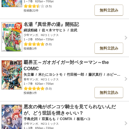
1～7巻
620pt～700pt
(3.5)
無料立読み
投稿数22件
名湯『異世界の湯』開拓記
綿涙粉緒
/
佐々木マサヒト
/
吉武
少年マンガ、HJコミックス
1～2巻
650pt～720pt
(5.0)
無料立読み
投稿数1件
覇界王～ガオガイガー対ベターマン～the
COMIC
矢立肇
/
米たにヨシトモ
/
竹田裕一郎
/
藤沢真行
/
ホビージャパン
青年マンガ、HJコミックス
1～7巻
620pt～700pt
(5.0)
無料立読み
投稿数1件
悪友の俺がポンコツ騎士を見てられないんだ
が、どう世話を焼きゃいい？
手島史詞
/
双葉もも
/
COMTA
/
板垣ハコ
少年マンガ、HJコミックス
1～3巻
650pt～720pt