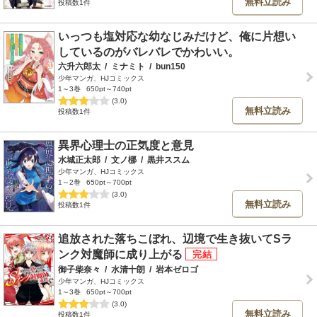
無料立読み
投稿数1件
いっつも塩対応な幼なじみだけど、俺に片想い
しているのがバレバレでかわいい。
六升六郎太
/
ミナミト
/
bun150
少年マンガ、HJコミックス
1～3巻
650pt～740pt
(3.0)
無料立読み
投稿数1件
異界心理士の正気度と意見
水城正太郎
/
文ノ梛
/
黒井ススム
少年マンガ、HJコミックス
1～2巻
650pt～700pt
(3.0)
無料立読み
投稿数1件
追放された落ちこぼれ、辺境で生き抜いてSラ
ンク対魔師に成り上がる
御子柴奈々
/
水清十朗
/
岩本ゼロゴ
少年マンガ、HJコミックス
1～3巻
650pt～700pt
(3.0)
無料立読み
投稿数1件