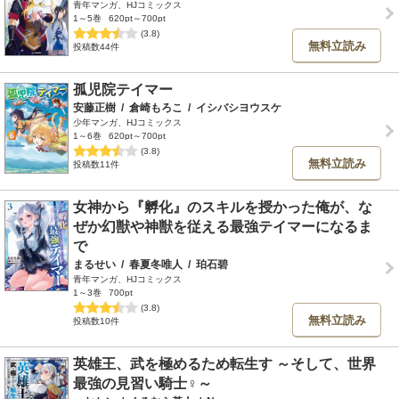
青年マンガ、HJコミックス
1～5巻
620pt～700pt
(3.8)
無料立読み
投稿数44件
孤児院テイマー
安藤正樹
/
倉崎もろこ
/
イシバシヨウスケ
少年マンガ、HJコミックス
1～6巻
620pt～700pt
(3.8)
無料立読み
投稿数11件
女神から『孵化』のスキルを授かった俺が、な
ぜか幻獣や神獣を従える最強テイマーになるま
で
まるせい
/
春夏冬唯人
/
珀石碧
青年マンガ、HJコミックス
1～3巻
700pt
(3.8)
無料立読み
投稿数10件
英雄王、武を極めるため転生す ～そして、世界
最強の見習い騎士♀～