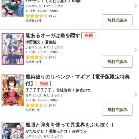
ハヤケン
/
くろむら基人
/
Nagu
少年マンガ、HJコミックス
1～6巻
620pt～700pt
(3.7)
無料立読み
投稿数66件
能あるオーガは角を隠す
津野瀬文
/
蒼葉結
少女マンガ、HJコミックス
1～3巻
700pt～720pt
(3.7)
無料立読み
投稿数34件
魔術破りのリベンジ・マギア【電子版限定特典
付】
子子子子子子子
/
宮社惣恭
/
伊吹のつ
青年マンガ、HJコミックス
1～3巻
620pt～700pt
(3.7)
無料立読み
投稿数3件
魔眼と弾丸を使って異世界をぶち抜く！
かたなかじ
/
瀬菜モナコ
/
赤井てら
少年マンガ、HJコミックス