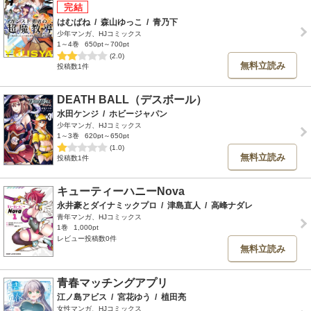
はむばね
/
森山ゆっこ
/
青乃下
少年マンガ、HJコミックス
1～4巻
650pt～700pt
(2.0)
無料立読み
投稿数1件
DEATH BALL（デスボール）
水田ケンジ
/
ホビージャパン
少年マンガ、HJコミックス
1～3巻
620pt～650pt
(1.0)
無料立読み
投稿数1件
キューティーハニーNova
永井豪とダイナミックプロ
/
津島直人
/
高峰ナダレ
青年マンガ、HJコミックス
1巻
1,000pt
レビュー投稿数0件
無料立読み
青春マッチングアプリ
江ノ島アビス
/
宮花ゆう
/
植田亮
女性マンガ、HJコミックス