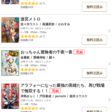
(4.7)
無料立読み
投稿数24件
迷宮メトロ
佐々木ラスト
/
高瀬若弥
/
かわすみ
少年マンガ、HJコミックス
1～5巻
650pt～700pt
(4.7)
無料立読み
投稿数11件
おっちゃん冒険者の千夜一夜
金暮銀
/
栗橋伸祐
/
戯々
少年マンガ、HJコミックス
1～3巻
650pt～700pt
(4.6)
無料立読み
投稿数12件
アラフォーになった最強の英雄たち、再び戦場
で無双する！！
岸馬きらく
/
戸田泰成
/
peroshi
/
坂井ユウスケ
少年マンガ、HJコミックス
1～4巻
720pt
(4.5)
無料立読み