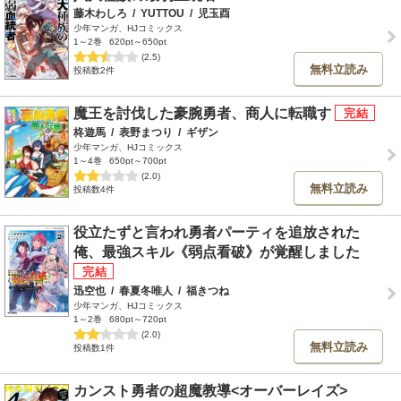
藤木わしろ
/
YUTTOU
/
児玉酉
少年マンガ、HJコミックス
1～2巻
620pt～650pt
(2.5)
無料立読み
投稿数2件
魔王を討伐した豪腕勇者、商人に転職す
柊遊馬
/
表野まつり
/
ギザン
少年マンガ、HJコミックス
1～4巻
650pt～700pt
(2.0)
無料立読み
投稿数4件
役立たずと言われ勇者パーティを追放された
俺、最強スキル《弱点看破》が覚醒しました
迅空也
/
春夏冬唯人
/
福きつね
少年マンガ、HJコミックス
1～2巻
680pt～720pt
(2.0)
無料立読み
投稿数1件
カンスト勇者の超魔教導<オーバーレイズ>