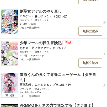
剣聖女アデルのやり直し
ハヤケン
/
森山ゆっこ
/
うなぽっぽ
少女マンガ、HJコミックス
1～2巻
700pt
レビュー投稿数0件
無料立読み
少年マールの転生冒険記
あわや
/
月ノ宮マクラ
/
まっちょこ
青年マンガ、HJコミックス
1～2巻
720pt～740pt
レビュー投稿数0件
無料立読み
灰原くんの強くて青春ニューゲーム【タテヨ
ミ】
雨宮和希
/
みさおまる
/
プラス81
/
吟
少年マンガ、HJコミックス
1～17巻
0pt～65pt
レビュー投稿数0件
VRMMOをカネの力で無双する【タテヨミ】