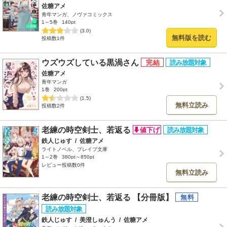
佐糖アメ
青年マンガ、ノヴァコミックス
1～5巻
140pt
(3.0)
無料版を読む
投稿数1件
ウズウズしている黒渦さん
佐糖アメ
青年マンガ
1巻
200pt
(1.5)
無料立読み
投稿数2件
老練の時空剣士、若返る
鉄人じゅす
/
佐糖アメ
ライトノベル、ブレイブ文庫
1～2巻
380pt～850pt
レビュー投稿数0件
無料立読み
老練の時空剣士、若返る 【分冊版】
鉄人じゅす
/
美澄しゅんう
/
佐糖アメ