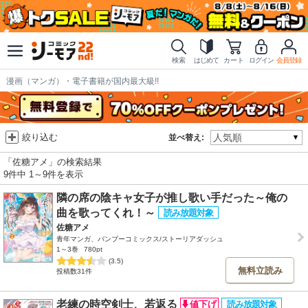
検索
はじめて
カート
ログイン
会員登録
漫画（マンガ）・電子書籍が国内最大級!!
絞り込む
並べ替え:
「佐糖アメ」の検索結果
9件中 1～9件を表示
隣の席の陰キャ女子が推し歌い手だった～俺の
曲を歌ってくれ！～
佐糖アメ
青年マンガ、バンブーコミックス/ストーリアダッシュ
1～3巻
780pt
(3.5)
無料立読み
投稿数31件
老練の時空剣士、若返る