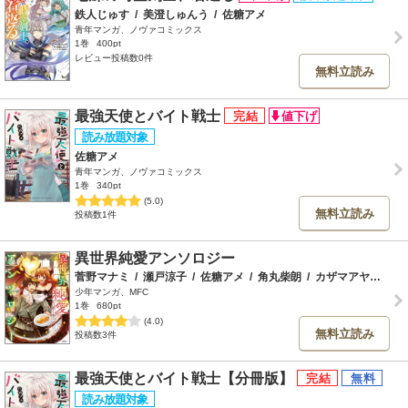
鉄人じゅす
/
美澄しゅんう
/
佐糖アメ
青年マンガ、ノヴァコミックス
1巻
400pt
レビュー投稿数0件
無料立読み
最強天使とバイト戦士
佐糖アメ
青年マンガ、ノヴァコミックス
1巻
340pt
(5.0)
無料立読み
投稿数1件
異世界純愛アンソロジー
菅野マナミ
/
瀬戸涼子
/
佐糖アメ
/
角丸柴朗
/
カザマアヤミ
/
A
少年マンガ、MFC
1巻
680pt
(4.0)
無料立読み
投稿数3件
最強天使とバイト戦士【分冊版】