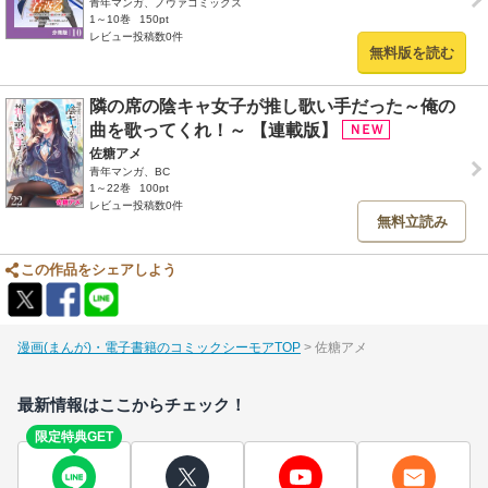
青年マンガ、ノヴァコミックス
1～10巻
150pt
レビュー投稿数0件
無料版を読む
隣の席の陰キャ女子が推し歌い手だった～俺の
曲を歌ってくれ！～ 【連載版】
佐糖アメ
青年マンガ、BC
1～22巻
100pt
レビュー投稿数0件
無料立読み
この作品をシェアしよう
漫画(まんが)・電子書籍のコミックシーモアTOP
佐糖アメ
最新情報はここからチェック！
限定特典GET