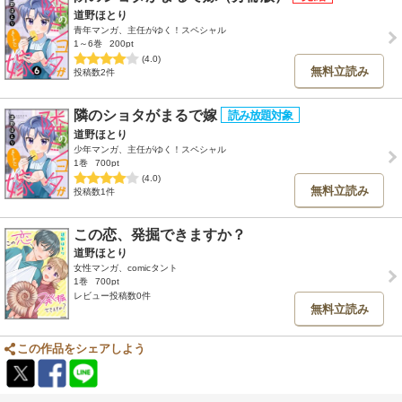
道野ほとり
青年マンガ、主任がゆく！スペシャル
1～6巻
200pt
(4.0)
無料立読み
投稿数2件
隣のショタがまるで嫁
道野ほとり
少年マンガ、主任がゆく！スペシャル
1巻
700pt
(4.0)
無料立読み
投稿数1件
この恋、発掘できますか？
道野ほとり
女性マンガ、comicタント
1巻
700pt
レビュー投稿数0件
無料立読み
この作品をシェアしよう