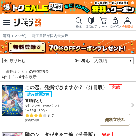
検索
はじめて
カート
ログイン
会員登録
漫画（マンガ）・電子書籍が国内最大級!!
絞り込む
並べ替え:
「道野ほとり」の検索結果
4件中 1～4件を表示
この恋、発掘できますか？（分冊版）
道野ほとり
女性マンガ、comicタント
1～12巻
200pt
(4.0)
無料立読み
投稿数4件
隣のショタがまるで嫁（分冊版）