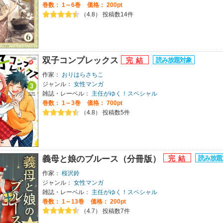
巻数：
1～6巻
価格： 200pt
（4.8） 投稿数14件
双子コンプレックス
作家：
おりはらさちこ
ジャンル：
女性マンガ
雑誌・レーベル：
主任がゆく！スペシャル
巻数：
1～3巻
価格： 700pt
（4.8） 投稿数5件
義母と娘のブルース（分冊版）
作家：
桜沢鈴
ジャンル：
女性マンガ
雑誌・レーベル：
主任がゆく！スペシャル
巻数：
1～13巻
価格： 200pt
（4.7） 投稿数7件