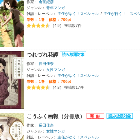
作家：
倉薗紀彦
ジャンル：
青年マンガ
雑誌・レーベル：
主任がゆく！スペシャル
/
主任が行く！ スペ
巻数：
1巻
価格： 700pt
（4.9） 投稿数7件
つれづれ花譚
作家：
長田佳奈
ジャンル：
女性マンガ
雑誌・レーベル：
主任がゆく！スペシャル
巻数：
1巻
価格： 700pt
（4.8） 投稿数17件
こうふく画報（分冊版）
作家：
長田佳奈
ジャンル：
女性マンガ
雑誌・レーベル：
主任がゆく！スペシャル