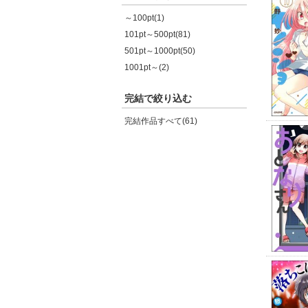
～100pt(1)
101pt～500pt(81)
501pt～1000pt(50)
1001pt～(2)
完結で絞り込む
完結作品すべて(61)