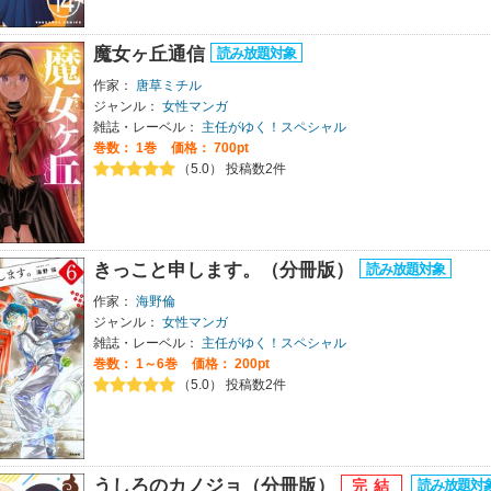
魔女ヶ丘通信
作家：
唐草ミチル
ジャンル：
女性マンガ
雑誌・レーベル：
主任がゆく！スペシャル
巻数：
1巻
価格： 700pt
（5.0） 投稿数2件
きっこと申します。（分冊版）
作家：
海野倫
ジャンル：
女性マンガ
雑誌・レーベル：
主任がゆく！スペシャル
巻数：
1～6巻
価格： 200pt
（5.0） 投稿数2件
うしろのカノジョ（分冊版）