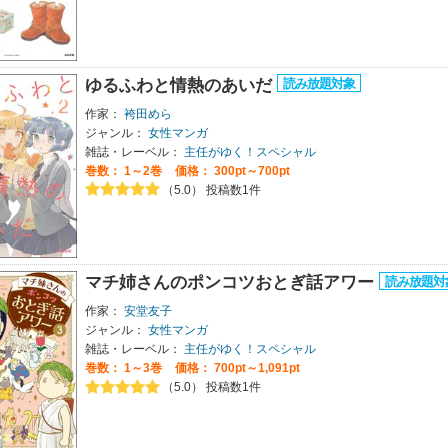
ゆるふわと情熱のあいだ
作家：
袴田めら
ジャンル：
女性マンガ
雑誌・レーベル：
主任がゆく！スペシャル
巻数：
1～2巻
価格： 300pt～700pt
（5.0） 投稿数1件
マチ姉さんのポンコツおとぎ話アワー
作家：
安堂友子
ジャンル：
女性マンガ
雑誌・レーベル：
主任がゆく！スペシャル
巻数：
1～3巻
価格： 700pt～1,091pt
（5.0） 投稿数1件