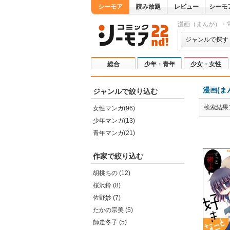
シーモア
読み放題
レビュー
シーモ
漫画（まんが）・
ジャンルで探す
総合
少年・青年
少女・女性
漫画(ま
ジャンルで絞り込む
検索結果1
女性マンガ(96)
少年マンガ(13)
青年マンガ(21)
作家で絞り込む
胡桃ちの (12)
桜沢鈴 (8)
佐野妙 (7)
たかの宗美 (5)
師走冬子 (5)