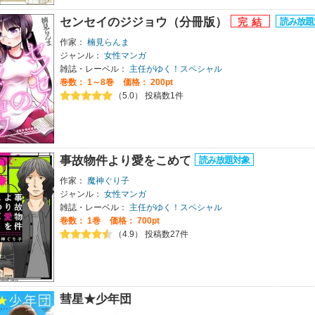
センセイのジジョウ（分冊版）
作家：
楠見らんま
ジャンル：
女性マンガ
雑誌・レーベル：
主任がゆく！スペシャル
巻数：
1～8巻
価格： 200pt
（5.0） 投稿数1件
事故物件より愛をこめて
作家：
魔神ぐり子
ジャンル：
女性マンガ
雑誌・レーベル：
主任がゆく！スペシャル
巻数：
1巻
価格： 700pt
（4.9） 投稿数27件
彗星★少年団