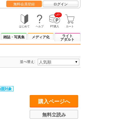
無料会員登録
ログイン
UP!
はじめて
ヘルプ
PT購入
カート
ライト
雑誌・写真集
メディア化
アダルト
並べ替え:
購入ページへ
無料立読み