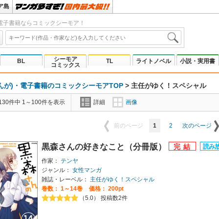
ア島
電子書籍ならコミックシーモア！
シーモア
BL
TL
ライトノベル
小説・実用書
コミックス
んが)・電子書籍のコミックシーモアTOP
>
主任がゆく！スペシャル
30件中 1～100件を表示
詳細
画像
1
2
前のページ
次のページ
黒森さんの好きなこと（分冊版）
作家：
テンヤ
ジャンル：
女性マンガ
雑誌・レーベル：
主任がゆく！スペシャル
巻数：
1～14巻
価格： 200pt
（5.0） 投稿数2件