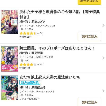
無料版を読む
疲れた王子様と教育係のご令嬢の話 【電子特典
付き】
橘叶和
/
花染なぎさ
ライトノベル、Kラノベブックスf
1巻
1,150pt
(4.5)
無料立読み
投稿数11件
騎士団長、そのプロポーズはありえません！
橘叶和
/
園見亜季
ライトノベル、PASH! ブックス
1巻
0pt
(4.0)
投稿数1件
友だち以上恋人未満の魔法使いたち
橘叶和
/
武田ほたる
ライトノベル、サーガフォレスト
1巻
1,300pt
レビュー投稿数0件
無料立読み