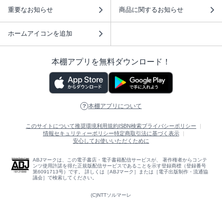
重要なお知らせ
商品に関するお知らせ
ホームアイコンを追加
本棚アプリを無料ダウンロード！
本棚アプリについて
このサイトについて
推奨環境
利用規約
ISBN検索
プライバシーポリシー
情報セキュリティーポリシー
特定商取引法に基づく表示
安心してお使いいただくために
ABJマークは、この電子書店・電子書籍配信サービスが、 著作権者からコンテ
ンツ使用許諾を得た正規版配信サービスであることを示す登録商標（登録番号
第6091713号）です。 詳しくは［ABJマーク］または［電子出版制作・流通協
議会］で検索してください。
(C)NTTソルマーレ