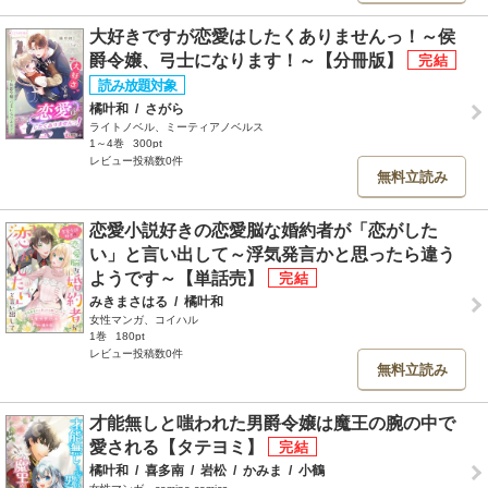
大好きですが恋愛はしたくありませんっ！～侯
爵令嬢、弓士になります！～【分冊版】
橘叶和
/
さがら
ライトノベル、ミーティアノベルス
1～4巻
300pt
レビュー投稿数0件
無料立読み
恋愛小説好きの恋愛脳な婚約者が「恋がした
い」と言い出して～浮気発言かと思ったら違う
ようです～【単話売】
みきまさはる
/
橘叶和
女性マンガ、コイハル
1巻
180pt
レビュー投稿数0件
無料立読み
才能無しと嗤われた男爵令嬢は魔王の腕の中で
愛される【タテヨミ】
橘叶和
/
喜多南
/
岩松
/
かみま
/
小鶴