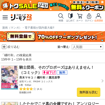
検索
はじめて
カート
ログイン
会員登録
漫画（マンガ）・電子書籍が国内最大級!!
絞り込む
並べ替え:
「橘叶和」の検索結果
13件中 1～13件を表示
騎士団長、そのプロポーズはありえません！
（コミック）
斉木マキコ
/
橘叶和
/
園見亜季
女性マンガ、PASH! コミックス
1巻
530pt
(4.1)
無料版を読む
投稿数10件
したたかでこそ真の令嬢ですわ！ アンソロジー