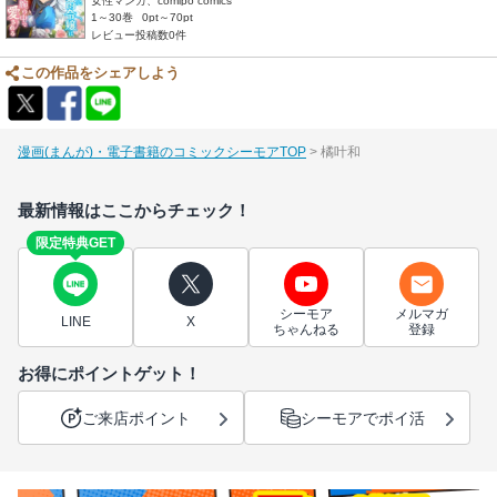
女性マンガ、comipo comics
1～30巻
0pt～70pt
レビュー投稿数0件
この作品をシェアしよう
漫画(まんが)・電子書籍のコミックシーモアTOP
橘叶和
最新情報はここからチェック！
限定特典GET
シーモア
メルマガ
LINE
X
ちゃんねる
登録
お得にポイントゲット！
ご来店ポイント
シーモアでポイ活