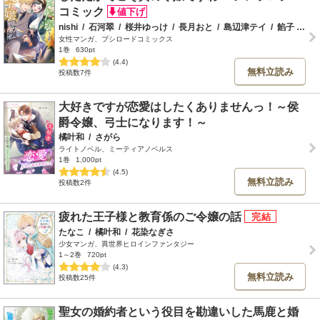
コミック
nishi
/
石河翠
/
桜井ゆっけ
/
長月おと
/
島辺津テイ
/
餡子
/
月
女性マンガ、ブシロードコミックス
1巻
630pt
(4.4)
無料立読み
投稿数7件
大好きですが恋愛はしたくありませんっ！～侯
爵令嬢、弓士になります！～
橘叶和
/
さがら
ライトノベル、ミーティアノベルス
1巻
1,000pt
(4.5)
無料立読み
投稿数2件
疲れた王子様と教育係のご令嬢の話
たなこ
/
橘叶和
/
花染なぎさ
少女マンガ、異世界ヒロインファンタジー
1～2巻
720pt
(4.3)
無料立読み
投稿数25件
聖女の婚約者という役目を勘違いした馬鹿と婚