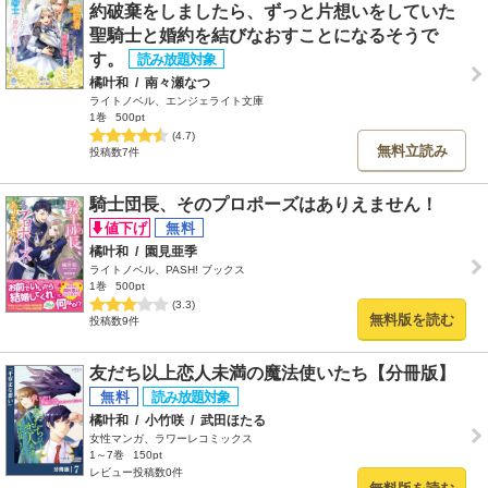
約破棄をしましたら、ずっと片想いをしていた
聖騎士と婚約を結びなおすことになるそうで
す。
橘叶和
/
南々瀬なつ
ライトノベル、エンジェライト文庫
1巻
500pt
(4.7)
無料立読み
投稿数7件
騎士団長、そのプロポーズはありえません！
橘叶和
/
園見亜季
ライトノベル、PASH! ブックス
1巻
500pt
(3.3)
無料版を読む
投稿数9件
友だち以上恋人未満の魔法使いたち【分冊版】
橘叶和
/
小竹咲
/
武田ほたる
女性マンガ、ラワーレコミックス
1～7巻
150pt
レビュー投稿数0件