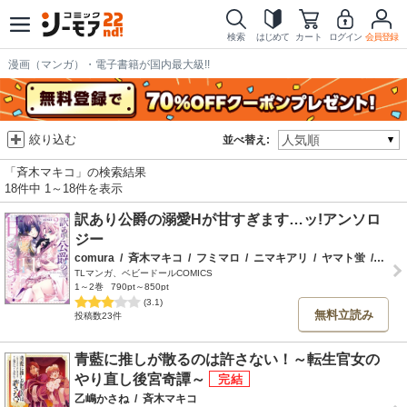
検索
はじめて
カート
ログイン
会員登録
漫画（マンガ）・電子書籍が国内最大級!!
絞り込む
並べ替え:
「斉木マキコ」の検索結果
18件中 1～18件を表示
訳あり公爵の溺愛Hが甘すぎます…ッ!アンソロ
ジー
comura
/
斉木マキコ
/
フミマロ
/
ニマキアリ
/
ヤマト蛍
/
笹塚
TLマンガ、ベビードールCOMICS
1～2巻
790pt～850pt
(3.1)
無料立読み
投稿数23件
青藍に推しが散るのは許さない！～転生官女の
やり直し後宮奇譚～
乙嶋かさね
/
斉木マキコ