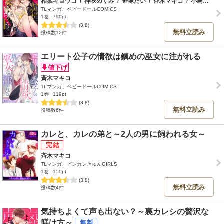
相葉キョウコ
/
神咲めぐみ
/
笹塚だい
/
斉木マキコ
/
小鳥遊そら
TLマンガ、ベビードールCOMICS
1巻
790pt
(3.8)
無料立読み
投稿数12件
エリート公子の情欲は鎮めの巫女に注がれる
斉木マキコ
TLマンガ、ベビードールCOMICS
1巻
119pt
(3.8)
無料立読み
投稿数6件
カレと、カレの弟と～2人の男に飼われる女～
斉木マキコ
TLマンガ、ビンカンきゅんGIRLS
1巻
150pt
(3.8)
無料立読み
投稿数4件
気持ちよくて声も出ない？～裏カレシの贅沢な
躾け方～