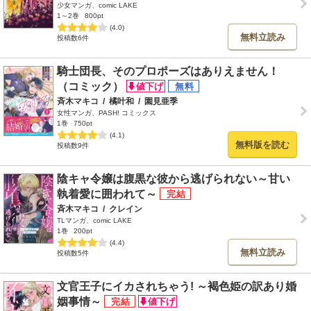
少女マンガ、comic LAKE
1～2巻
800pt
(4.0)
無料立読み
投稿数6件
騎士団長、そのプロポーズはありえません！
（コミック）
斉木マキコ
/
橘叶和
/
園見亜季
女性マンガ、PASH! コミックス
1巻
750pt
(4.1)
無料版を読む
投稿数9件
陰キャ令嬢は腹黒な彼から逃げられない～甘い
執着愛に囲われて～
斉木マキコ
/
クレイン
TLマンガ、comic LAKE
1巻
200pt
(4.4)
無料立読み
投稿数5件
文官王子にイカされちゃう! ～褐色姫の訳あり婚
姻事情～