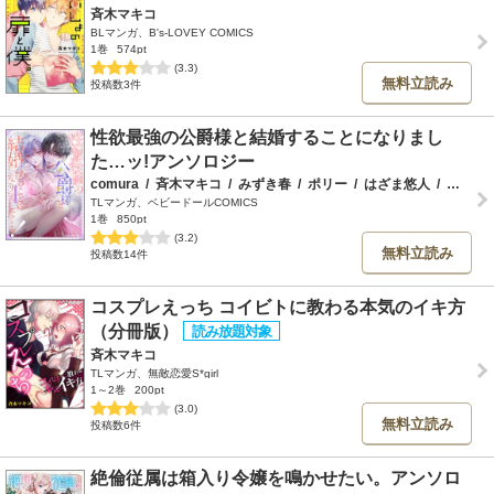
斉木マキコ
BLマンガ、B's-LOVEY COMICS
1巻
574pt
(3.3)
無料立読み
投稿数3件
性欲最強の公爵様と結婚することになりまし
た…ッ!アンソロジー
comura
/
斉木マキコ
/
みずき春
/
ポリー
/
はざま悠人
/
とろろ軍曹
TLマンガ、ベビードールCOMICS
1巻
850pt
(3.2)
無料立読み
投稿数14件
コスプレえっち コイビトに教わる本気のイキ方
（分冊版）
斉木マキコ
TLマンガ、無敵恋愛S*girl
1～2巻
200pt
(3.0)
無料立読み
投稿数6件
絶倫従属は箱入り令嬢を鳴かせたい。アンソロ