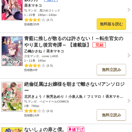
斉木マキコ
TLマンガ、黒ひめコミック
1～22巻
180pt～240pt
(3.7)
無料版を読む
投稿数35件
青藍に推しが散るのは許さない！～転生官女の
やり直し後宮奇譚～ 【連載版】
乙嶋かさね
/
斉木マキコ
少女マンガ、comic LAKE
1～11巻
160pt
(3.5)
無料立読み
投稿数4件
絶倫従属はお嬢様を朝まで離さない!アンソロジ
ー
北沢きょう
/
秋芳あめり
/
小泉人魚
/
フミマロ
/
斉木マキコ
/
み
TLマンガ、ベビードールCOMICS
1巻
790pt
(3.3)
無料立読み
投稿数14件
ないしょの扉と僕。