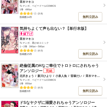
斉木マキコ
TLマンガ、ベビードールCOMICS
1巻
490pt
(3.8)
無料立読み
投稿数14件
気持ちよくて声も出ない？【単行本版】
斉木マキコ
TLマンガ、黒ひめコミック
1～2巻
390pt～580pt
(4.0)
無料立読み
投稿数15件
絶倫従属のHなご奉仕でトロトロにされちゃう
アンソロジー
北沢きょう
/
新川ひより
/
小泉人魚
/
笹塚だい
/
斉木マキコ
/
猫
TLマンガ、ベビードールCOMICS
1巻
850pt
(4.0)
無料立読み
投稿数5件
ドSなヤクザに溺愛されちゃうアンソロジー