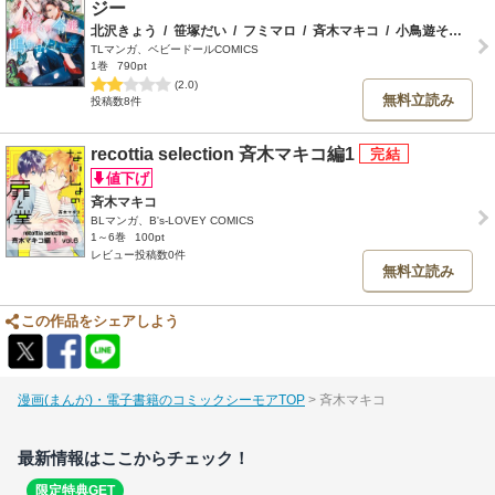
ジー
北沢きょう
/
笹塚だい
/
フミマロ
/
斉木マキコ
/
小鳥遊そら
/
ヤ
TLマンガ、ベビードールCOMICS
1巻
790pt
(2.0)
無料立読み
投稿数8件
recottia selection 斉木マキコ編1
斉木マキコ
BLマンガ、B's-LOVEY COMICS
1～6巻
100pt
レビュー投稿数0件
無料立読み
この作品をシェアしよう
漫画(まんが)・電子書籍のコミックシーモアTOP
斉木マキコ
最新情報はここからチェック！
限定特典GET