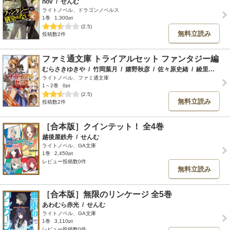
nov
/
せんむ
ライトノベル、ドラゴンノベルス
1巻
1,300pt
(2.5)
無料立読み
投稿数2件
ファミ通文庫 トライアルセット ファンタジー編
むらさきゆきや
/
竹岡葉月
/
嬉野秋彦
/
佐々原史緒
/
綾里けいし
ライトノベル、ファミ通文庫
1～2巻
0pt
(2.5)
無料立読み
投稿数2件
［合本版］クインテット！ 全4巻
越後屋鉄舟
/
せんむ
ライトノベル、GA文庫
1巻
2,450pt
レビュー投稿数0件
無料立読み
［合本版］無限のリンケージ 全5巻
あわむら赤光
/
せんむ
ライトノベル、GA文庫
1巻
3,110pt
レビュー投稿数0件