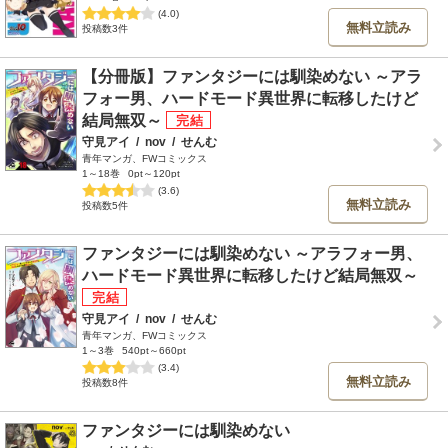
(4.0)
無料立読み
投稿数3件
【分冊版】ファンタジーには馴染めない ～アラ
フォー男、ハードモード異世界に転移したけど
結局無双～
守見アイ
/
nov
/
せんむ
青年マンガ、FWコミックス
1～18巻
0pt～120pt
(3.6)
無料立読み
投稿数5件
ファンタジーには馴染めない ～アラフォー男、
ハードモード異世界に転移したけど結局無双～
守見アイ
/
nov
/
せんむ
青年マンガ、FWコミックス
1～3巻
540pt～660pt
(3.4)
無料立読み
投稿数8件
ファンタジーには馴染めない