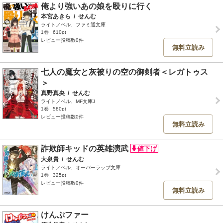
俺より強いあの娘を殴りに行く
本宮あきら
/
せんむ
ライトノベル、ファミ通文庫
1巻
610pt
レビュー投稿数0件
無料立読み
七人の魔女と灰被りの空の御剣者＜レガトゥス
＞
真野真央
/
せんむ
ライトノベル、MF文庫J
1巻
580pt
レビュー投稿数0件
無料立読み
詐欺師キッドの英雄演武
大泉貴
/
せんむ
ライトノベル、オーバーラップ文庫
1巻
325pt
レビュー投稿数0件
無料立読み
けんぷファー