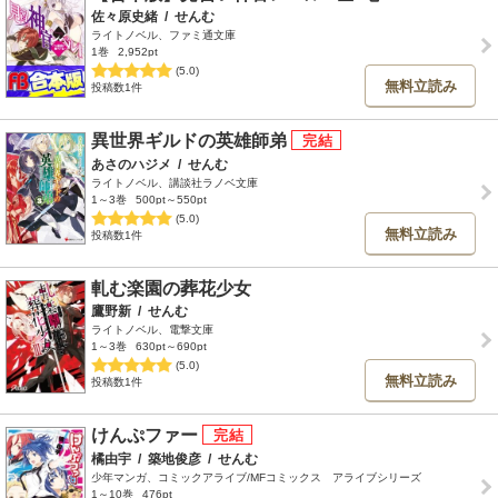
佐々原史緒
/
せんむ
ライトノベル、ファミ通文庫
1巻
2,952pt
(5.0)
無料立読み
投稿数1件
異世界ギルドの英雄師弟
あさのハジメ
/
せんむ
ライトノベル、講談社ラノベ文庫
1～3巻
500pt～550pt
(5.0)
無料立読み
投稿数1件
軋む楽園の葬花少女
鷹野新
/
せんむ
ライトノベル、電撃文庫
1～3巻
630pt～690pt
(5.0)
無料立読み
投稿数1件
けんぷファー
橘由宇
/
築地俊彦
/
せんむ
少年マンガ、コミックアライブ/MFコミックス アライブシリーズ
1～10巻
476pt