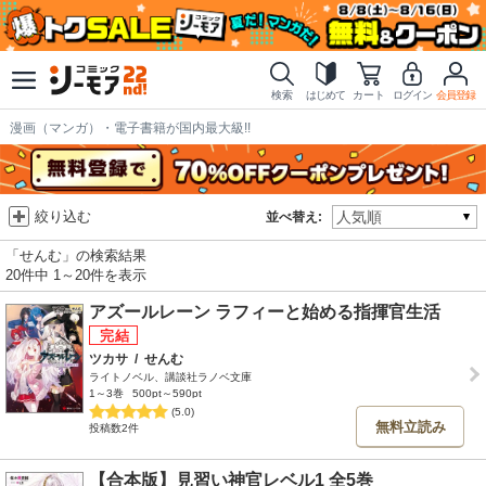
検索
はじめて
カート
ログイン
会員登録
漫画（マンガ）・電子書籍が国内最大級!!
絞り込む
並べ替え:
「せんむ」の検索結果
20件中 1～20件を表示
アズールレーン ラフィーと始める指揮官生活
ツカサ
/
せんむ
ライトノベル、講談社ラノベ文庫
1～3巻
500pt～590pt
(5.0)
無料立読み
投稿数2件
【合本版】見習い神官レベル1 全5巻