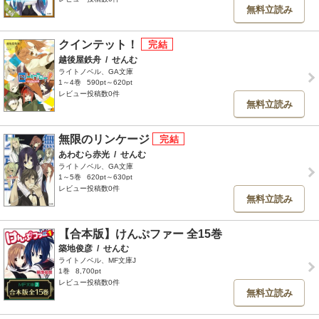
無料立読み
クインテット！
越後屋鉄舟
/
せんむ
ライトノベル、GA文庫
1～4巻
590pt～620pt
レビュー投稿数0件
無料立読み
無限のリンケージ
あわむら赤光
/
せんむ
ライトノベル、GA文庫
1～5巻
620pt～630pt
レビュー投稿数0件
無料立読み
【合本版】けんぷファー 全15巻
築地俊彦
/
せんむ
ライトノベル、MF文庫J
1巻
8,700pt
レビュー投稿数0件
無料立読み