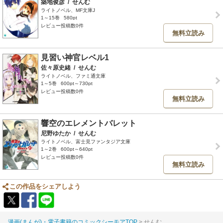
築地俊彦
/
せんむ
ライトノベル、MF文庫J
1～15巻
580pt
レビュー投稿数0件
無料立読み
見習い神官レベル1
佐々原史緒
/
せんむ
ライトノベル、ファミ通文庫
1～5巻
600pt～730pt
レビュー投稿数0件
無料立読み
響空のエレメントバレット
尼野ゆたか
/
せんむ
ライトノベル、富士見ファンタジア文庫
1～2巻
600pt～640pt
レビュー投稿数0件
無料立読み
この作品をシェアしよう
漫画(まんが)・電子書籍のコミックシーモアTOP
せんむ