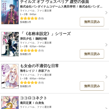
テイルズ オブ ヴェスペリア 虚空の仮面
株式会社バンダイナムコゲームス奥田孝明
/
株式会社バンダイナムコゲームス岩本稔
ライトノベル、ファミ通文庫
1～2巻
640pt
(5.0)
無料立読み
投稿数1件
「《名称未設定》」シリーズ
津田夕也
/
鵜飼沙樹
ライトノベル、ファミ通文庫
1～2巻
620pt～640pt
(5.0)
無料立読み
投稿数1件
も女会の不適切な日常
海冬レイジ
/
赤坂アカ
ライトノベル、ファミ通文庫
1～3巻
600pt～640pt
(5.0)
無料立読み
投稿数1件
ココロコネクト
庵田定夏
/
白身魚
ライトノベル、ファミ通文庫