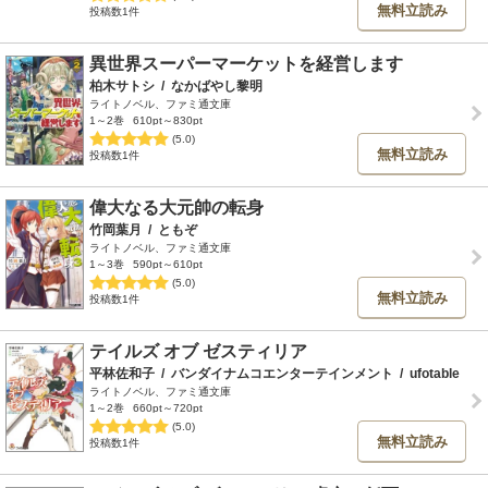
無料立読み
投稿数1件
異世界スーパーマーケットを経営します
柏木サトシ
/
なかばやし黎明
ライトノベル、ファミ通文庫
1～2巻
610pt～830pt
(5.0)
無料立読み
投稿数1件
偉大なる大元帥の転身
竹岡葉月
/
ともぞ
ライトノベル、ファミ通文庫
1～3巻
590pt～610pt
(5.0)
無料立読み
投稿数1件
テイルズ オブ ゼスティリア
平林佐和子
/
バンダイナムコエンターテインメント
/
ufotable
ライトノベル、ファミ通文庫
1～2巻
660pt～720pt
(5.0)
無料立読み
投稿数1件