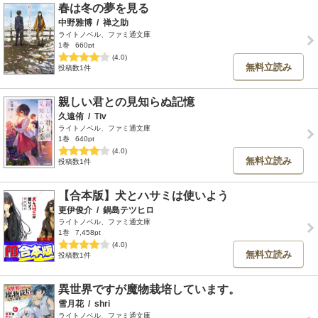
春は冬の夢を見る
中野雅博
/
禅之助
ライトノベル、ファミ通文庫
1巻
660pt
(4.0)
無料立読み
投稿数1件
親しい君との見知らぬ記憶
久遠侑
/
Tiv
ライトノベル、ファミ通文庫
1巻
640pt
(4.0)
無料立読み
投稿数1件
【合本版】犬とハサミは使いよう
更伊俊介
/
鍋島テツヒロ
ライトノベル、ファミ通文庫
1巻
7,458pt
(4.0)
無料立読み
投稿数1件
異世界ですが魔物栽培しています。
雪月花
/
shri
ライトノベル、ファミ通文庫