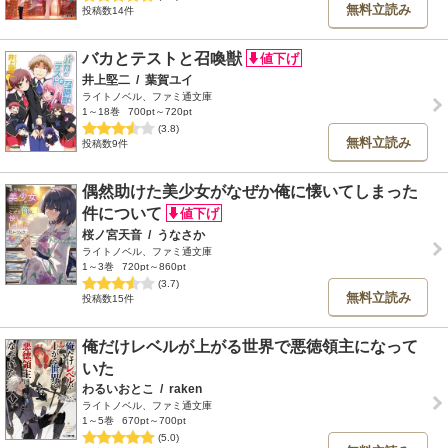
無料立読み
投稿数14件
バカとテストと召喚獣
井上堅二
/
葉賀ユイ
ライトノベル、ファミ通文庫
1～18巻
700pt～720pt
(3.8)
無料立読み
投稿数9件
偶然助けた美少女がなぜか俺に懐いてしまった
件について
桜ノ宮天音
/
うなさか
ライトノベル、ファミ通文庫
1～3巻
720pt～860pt
(3.7)
無料立読み
投稿数15件
俺だけレベルが上がる世界で悪徳領主になって
いた
わるいおとこ
/
raken
ライトノベル、ファミ通文庫
1～5巻
670pt～700pt
(5.0)