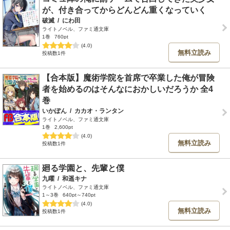
が、付き合ってからどんどん重くなっていく
破滅
/
にわ田
ライトノベル、ファミ通文庫
1巻
760pt
(4.0)
無料立読み
投稿数1件
【合本版】魔術学院を首席で卒業した俺が冒険
者を始めるのはそんなにおかしいだろうか 全4
巻
いかぽん
/
カカオ・ランタン
ライトノベル、ファミ通文庫
1巻
2,600pt
(4.0)
無料立読み
投稿数1件
廻る学園と、先輩と僕
九曜
/
和遥キナ
ライトノベル、ファミ通文庫
1～3巻
640pt～740pt
(4.0)
無料立読み
投稿数1件