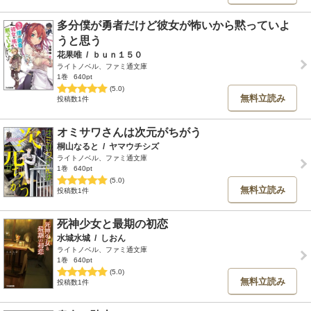
多分僕が勇者だけど彼女が怖いから黙っていよ
うと思う
花果唯
/
ｂｕｎ１５０
ライトノベル、ファミ通文庫
1巻
640pt
(5.0)
無料立読み
投稿数1件
オミサワさんは次元がちがう
桐山なると
/
ヤマウチシズ
ライトノベル、ファミ通文庫
1巻
640pt
(5.0)
無料立読み
投稿数1件
死神少女と最期の初恋
水城水城
/
しおん
ライトノベル、ファミ通文庫
1巻
640pt
(5.0)
無料立読み
投稿数1件