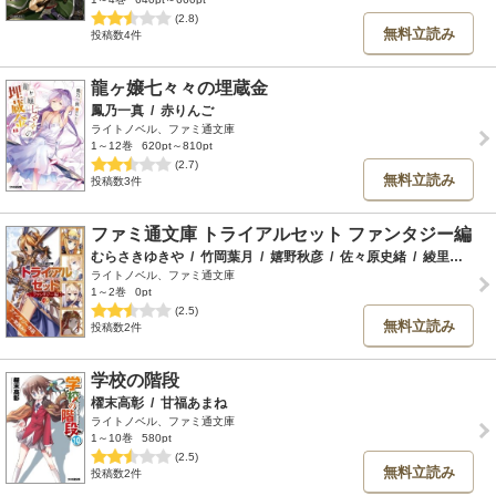
(2.8)
無料立読み
投稿数4件
龍ヶ嬢七々々の埋蔵金
鳳乃一真
/
赤りんご
ライトノベル、ファミ通文庫
1～12巻
620pt～810pt
(2.7)
無料立読み
投稿数3件
ファミ通文庫 トライアルセット ファンタジー編
むらさきゆきや
/
竹岡葉月
/
嬉野秋彦
/
佐々原史緒
/
綾里けいし
ライトノベル、ファミ通文庫
1～2巻
0pt
(2.5)
無料立読み
投稿数2件
学校の階段
櫂末高彰
/
甘福あまね
ライトノベル、ファミ通文庫
1～10巻
580pt
(2.5)
無料立読み
投稿数2件