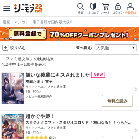
検索
はじめて
カート
ログイン
会員登録
漫画（マンガ）・電子書籍が国内最大級!!
絞り込む
並べ替え:
「ファミ通文庫」の検索結果
412件中 1～100件を表示
嫌いな後輩にキスされました
灰庭たま
/
雪子
ライトノベル、ファミ通文庫
1巻
900pt
レビュー投稿数0件
無料立読み
超かぐや姫！
スタジオクロマト・スタジオコロリド
/
桐山なると
/
うらたあさお
ライトノベル、ファミ通文庫
1巻
760pt
(5.0)