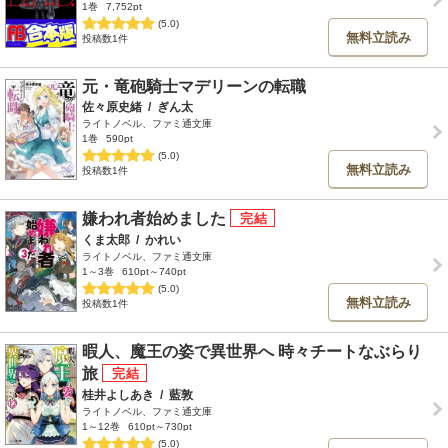
1巻
7,752pt
(5.0)
無料立読み
投稿数1件
元・竜砲騎士マデリーンの転職
佐々原史緒
/
ぎん太
ライトノベル、ファミ通文庫
1巻
590pt
(5.0)
無料立読み
投稿数1件
嫌われ者始めました
くま太郎
/
かれい
ライトノベル、ファミ通文庫
1～3巻
610pt～740pt
(5.0)
無料立読み
投稿数1件
暇人、魔王の姿で異世界へ 時々チートなぶらり
旅
桂井よしあき
/
藍敦
ライトノベル、ファミ通文庫
1～12巻
610pt～730pt
(5.0)