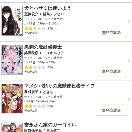
犬とハサミは使いよう
更伊俊介
/
鍋島テツヒロ
ライトノベル、ファミ通文庫
1～11巻
580pt～1,100pt
(2.5)
無料立読み
投稿数2件
黒鋼の魔紋修復士
嬉野秋彦
/
ミユキルリア
ライトノベル、ファミ通文庫
1～13巻
600pt～650pt
(2.0)
無料立読み
投稿数2件
マメシバ頼りの魔獣使役者ライフ
鳥村居子
/
ときち
ライトノベル、ファミ通文庫
1～2巻
590pt～730pt
(2.0)
無料立読み
投稿数1件
吉永さん家のガーゴイル
田口仙年堂
/
日向悠二