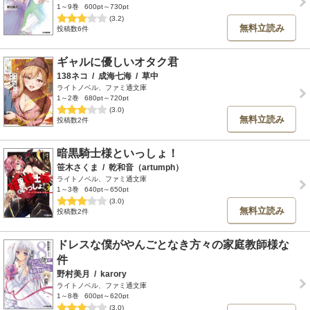
1～9巻
600pt～730pt
(3.2)
無料立読み
投稿数6件
ギャルに優しいオタク君
138ネコ
/
成海七海
/
草中
ライトノベル、ファミ通文庫
1～2巻
680pt～720pt
(3.0)
無料立読み
投稿数2件
暗黒騎士様といっしょ！
笹木さくま
/
乾和音（artumph）
ライトノベル、ファミ通文庫
1～3巻
640pt～650pt
(3.0)
無料立読み
投稿数2件
ドレスな僕がやんごとなき方々の家庭教師様な
件
野村美月
/
karory
ライトノベル、ファミ通文庫
1～8巻
600pt～620pt
(3.0)