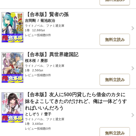
【合本版】賢者の孫
吉岡剛
/
菊池政治
ライトノベル、ファミ通文庫
1巻
12,680pt
レビュー投稿数0件
無料立読み
【合本版】異世界建国記
桜木桜
/
屡那
ライトノベル、ファミ通文庫
1巻
2,560pt
レビュー投稿数0件
無料立読み
【合本版】友人に500円貸したら借金のカタに
妹をよこしてきたのだけれど、俺は一体どうす
ればいいんだろう
としぞう
/
雪子
ライトノベル、ファミ通文庫
1巻
3,440pt
レビュー投稿数0件
無料立読み