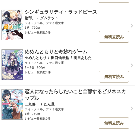
シンギュラリティ・ラッドピース
物部。
/
グムラット
ライトノベル、ファミ通文庫
1巻
760pt
レビュー投稿数0件
無料立読み
めめんともりと奇妙なゲーム
めめんともり
/
田口仙年堂
/
明日あした
ライトノベル、ファミ通文庫
1～2巻
760pt
レビュー投稿数0件
無料立読み
恋人になったらしたいこと全部するビジネスカ
ップル
二丸修一
/
たん旦
ライトノベル、ファミ通文庫
1巻
760pt
レビュー投稿数0件
無料立読み