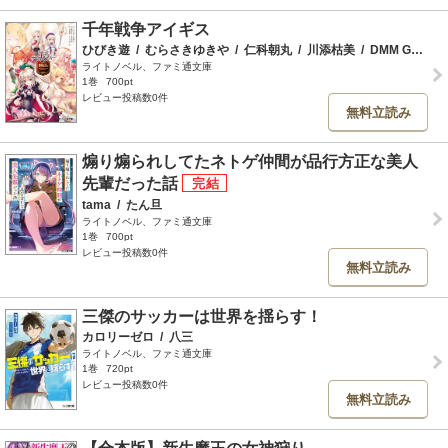
千年戦争アイギス
ひびき遊
/
むらさきゆきや
/
仁科朝丸
/
川添枯美
/
DMM GAMES
ライトノベル、ファミ通文庫
1巻
700pt
レビュー投稿数0件
無料立読み
煽り煽られしてたネトゲ仲間が品行方正な美人
先輩だった話
tama
/
たん旦
ライトノベル、ファミ通文庫
1巻
700pt
レビュー投稿数0件
無料立読み
三傑のサッカーは世界を揺らす！
カロリーゼロ
/
八三
ライトノベル、ファミ通文庫
1巻
720pt
レビュー投稿数0件
無料立読み