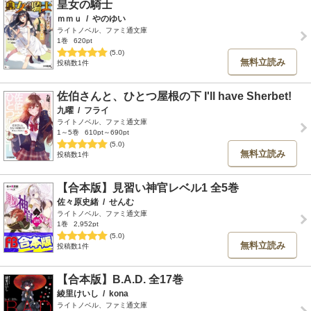
皇女の騎士
ｍｍｕ
/
やのゆい
ライトノベル、ファミ通文庫
1巻
620pt
(5.0)
無料立読み
投稿数1件
佐伯さんと、ひとつ屋根の下 I'll have Sherbet!
九曜
/
フライ
ライトノベル、ファミ通文庫
1～5巻
610pt～690pt
(5.0)
無料立読み
投稿数1件
【合本版】見習い神官レベル1 全5巻
佐々原史緒
/
せんむ
ライトノベル、ファミ通文庫
1巻
2,952pt
(5.0)
無料立読み
投稿数1件
【合本版】B.A.D. 全17巻
綾里けいし
/
kona
ライトノベル、ファミ通文庫