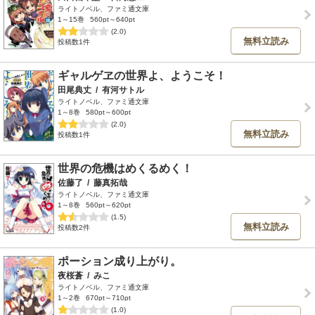
ライトノベル、ファミ通文庫
1～15巻
560pt～640pt
(2.0)
無料立読み
投稿数1件
ギャルゲヱの世界よ、ようこそ！
田尾典丈
/
有河サトル
ライトノベル、ファミ通文庫
1～8巻
580pt～600pt
(2.0)
無料立読み
投稿数1件
世界の危機はめくるめく！
佐藤了
/
藤真拓哉
ライトノベル、ファミ通文庫
1～8巻
560pt～620pt
(1.5)
無料立読み
投稿数2件
ポーション成り上がり。
夜桜蒼
/
みこ
ライトノベル、ファミ通文庫
1～2巻
670pt～710pt
(1.0)