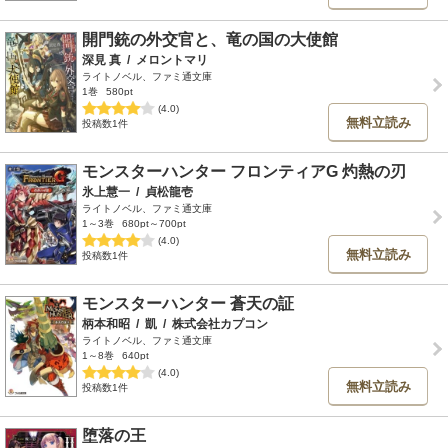
開門銃の外交官と、竜の国の大使館
深見 真
/
メロントマリ
ライトノベル、ファミ通文庫
1巻
580pt
(4.0)
無料立読み
投稿数1件
モンスターハンター フロンティアG 灼熱の刃
氷上慧一
/
貞松龍壱
ライトノベル、ファミ通文庫
1～3巻
680pt～700pt
(4.0)
無料立読み
投稿数1件
モンスターハンター 蒼天の証
柄本和昭
/
凱
/
株式会社カプコン
ライトノベル、ファミ通文庫
1～8巻
640pt
(4.0)
無料立読み
投稿数1件
堕落の王