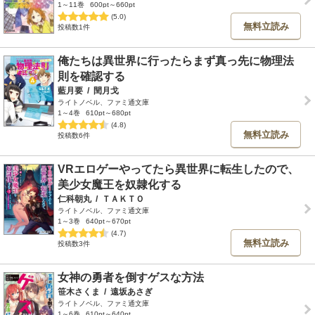
1～11巻
600pt～660pt
(5.0)
無料立読み
投稿数1件
俺たちは異世界に行ったらまず真っ先に物理法
則を確認する
藍月要
/
閏月戈
ライトノベル、ファミ通文庫
1～4巻
610pt～680pt
(4.8)
無料立読み
投稿数6件
VRエロゲーやってたら異世界に転生したので、
美少女魔王を奴隷化する
仁科朝丸
/
ＴＡＫＴＯ
ライトノベル、ファミ通文庫
1～3巻
640pt～670pt
(4.7)
無料立読み
投稿数3件
女神の勇者を倒すゲスな方法
笹木さくま
/
遠坂あさぎ
ライトノベル、ファミ通文庫
1～6巻
610pt～640pt