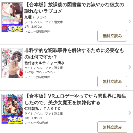
【合本版】放課後の図書室でお淑やかな彼女の
譲れないラブコメ
九曜
/
フライ
ライトノベル、ファミ通文庫
1巻
2,070pt
レビュー投稿数0件
無料立読み
非科学的な犯罪事件を解決するために必要なも
のは何ですか？
色付きカルテ
/
よー清水
ライトノベル、ファミ通文庫
1～2巻
700pt～740pt
レビュー投稿数0件
無料立読み
【合本版】VRエロゲーやってたら異世界に転生
したので、美少女魔王を奴隷化する
仁科朝丸
/
ＴＡＫＴＯ
ライトノベル、ファミ通文庫
1巻
1,950pt
レビュー投稿数0件
無料立読み