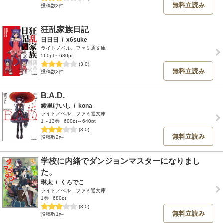
無料立読み
投稿数2件
狂乱家族日記
日日日
/
x6suke
ライトノベル、ファミ通文庫
560pt～680pt
(3.0)
無料立読み
投稿数2件
B.A.D.
綾里けいし
/
kona
ライトノベル、ファミ通文庫
1～13巻
600pt～640pt
(3.0)
無料立読み
投稿数2件
学校に内緒でダンジョンマスターになりまし
た。
琳太
/
くろでこ
ライトノベル、ファミ通文庫
1巻
680pt
(3.0)
無料立読み
投稿数1件