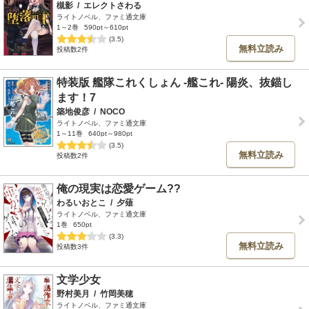
槻影
/
エレクトさわる
ライトノベル、ファミ通文庫
1～2巻
590pt～610pt
(3.5)
無料立読み
投稿数2件
特装版 艦隊これくしょん -艦これ- 陽炎、抜錨し
ます！7
築地俊彦
/
NOCO
ライトノベル、ファミ通文庫
1～11巻
640pt～980pt
(3.5)
無料立読み
投稿数2件
俺の現実は恋愛ゲーム??
わるいおとこ
/
夕薙
ライトノベル、ファミ通文庫
1巻
650pt
(3.3)
無料立読み
投稿数3件
文学少女
野村美月
/
竹岡美穂
ライトノベル、ファミ通文庫