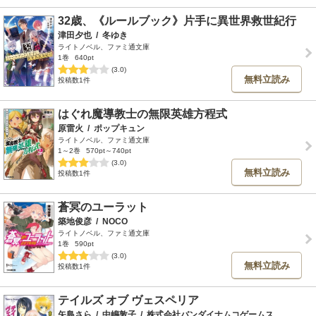
32歳、《ルールブック》片手に異世界救世紀行
津田夕也
/
冬ゆき
ライトノベル、ファミ通文庫
1巻
640pt
(3.0)
無料立読み
投稿数1件
はぐれ魔導教士の無限英雄方程式
原雷火
/
ポップキュン
ライトノベル、ファミ通文庫
1～2巻
570pt～740pt
(3.0)
無料立読み
投稿数1件
蒼冥のユーラット
築地俊彦
/
NOCO
ライトノベル、ファミ通文庫
1巻
590pt
(3.0)
無料立読み
投稿数1件
テイルズ オブ ヴェスペリア
矢島さら
/
中嶋敦子
/
株式会社バンダイナムコゲームス