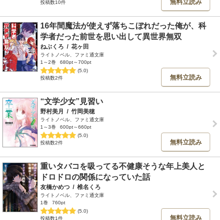
無料立読み
投稿数10件
16年間魔法が使えず落ちこぼれだった俺が、科
学者だった前世を思い出して異世界無双
ねぶくろ
/
花ヶ田
ライトノベル、ファミ通文庫
1～2巻
680pt～700pt
(5.0)
無料立読み
投稿数2件
“文学少女”見習い
野村美月
/
竹岡美穂
ライトノベル、ファミ通文庫
1～3巻
600pt～660pt
(5.0)
無料立読み
投稿数2件
重いタバコを吸ってる不健康そうな年上美人と
ドロドロの関係になっていた話
友橋かめつ
/
椎名くろ
ライトノベル、ファミ通文庫
1巻
760pt
(5.0)
無料立読み
投稿数1件