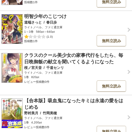
無料立読み
投稿数1件
明智少年のこじつけ
道端さっと
/
春日歩
ライトノベル、ファミ通文庫
1～3巻
580pt～640pt
(1.0)
無料立読み
投稿数1件
クラスのクール美少女の家事代行をしたら、毎
日晩御飯の献立を聞いてくるようになった
桜ノ宮天音
/
千道センリ
ライトノベル、ファミ通文庫
1巻
820pt
レビュー投稿数0件
無料立読み
【合本版】吸血鬼になったキミは永遠の愛をは
じめる
野村美月
/
竹岡美穂
ライトノベル、ファミ通文庫
1巻
4,200pt
レビュー投稿数0件
無料立読み