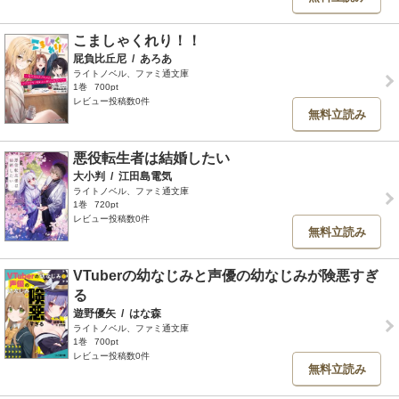
こましゃくれり！！
屁負比丘尼
/
あろあ
ライトノベル、ファミ通文庫
1巻
700pt
レビュー投稿数0件
無料立読み
悪役転生者は結婚したい
大小判
/
江田島電気
ライトノベル、ファミ通文庫
1巻
720pt
レビュー投稿数0件
無料立読み
VTuberの幼なじみと声優の幼なじみが険悪すぎ
る
遊野優矢
/
はな森
ライトノベル、ファミ通文庫
1巻
700pt
レビュー投稿数0件
無料立読み