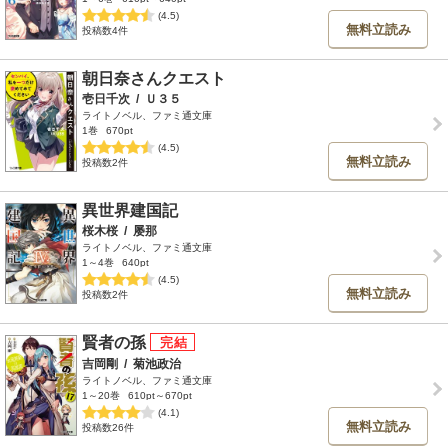
(4.5)
無料立読み
投稿数4件
朝日奈さんクエスト
壱日千次
/
Ｕ３５
ライトノベル、ファミ通文庫
1巻
670pt
(4.5)
無料立読み
投稿数2件
異世界建国記
桜木桜
/
屡那
ライトノベル、ファミ通文庫
1～4巻
640pt
(4.5)
無料立読み
投稿数2件
賢者の孫
吉岡剛
/
菊池政治
ライトノベル、ファミ通文庫
1～20巻
610pt～670pt
(4.1)
無料立読み
投稿数26件