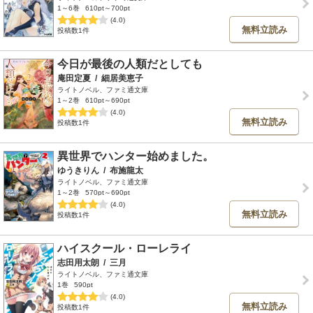
1～6巻
610pt～700pt
(4.0)
無料立読み
投稿数1件
今日が最後の人類だとしても
庵田定夏
/
細居美恵子
ライトノベル、ファミ通文庫
1～2巻
610pt～690pt
(4.0)
無料立読み
投稿数1件
異世界でハンター始めました。
ゆうきりん
/
布施龍太
ライトノベル、ファミ通文庫
1～2巻
570pt～690pt
(4.0)
無料立読み
投稿数1件
ハイスクール・ローレライ
志田用太朗
/
三月
ライトノベル、ファミ通文庫
1巻
590pt
(4.0)
無料立読み
投稿数1件