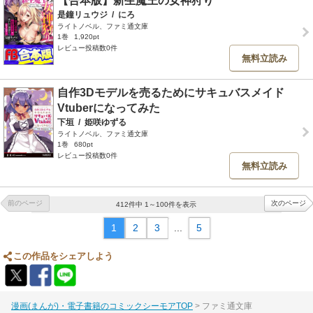
【合本版】新生魔王の女神狩り
是鐘リュウジ
/
にろ
ライトノベル、ファミ通文庫
1巻
1,920pt
レビュー投稿数0件
無料立読み
自作3Dモデルを売るためにサキュバスメイド
Vtuberになってみた
下垣
/
姫咲ゆずる
ライトノベル、ファミ通文庫
1巻
680pt
レビュー投稿数0件
無料立読み
前のページ
次のページ
412件中 1～100件を表示
1
2
3
...
5
この作品をシェアしよう
漫画(まんが)・電子書籍のコミックシーモアTOP
ファミ通文庫