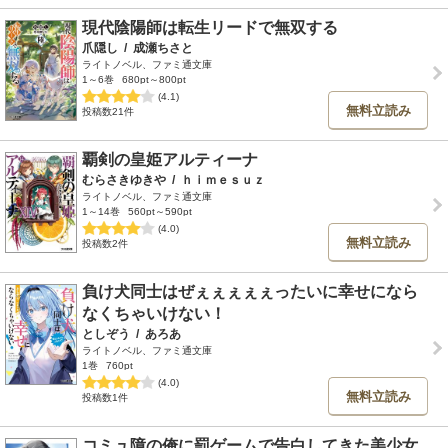
現代陰陽師は転生リードで無双する
爪隠し
/
成瀬ちさと
ライトノベル、ファミ通文庫
1～6巻
680pt～800pt
(4.1)
無料立読み
投稿数21件
覇剣の皇姫アルティーナ
むらさきゆきや
/
ｈｉｍｅｓｕｚ
ライトノベル、ファミ通文庫
1～14巻
560pt～590pt
(4.0)
無料立読み
投稿数2件
負け犬同士はぜぇぇぇぇぇったいに幸せになら
なくちゃいけない！
としぞう
/
あろあ
ライトノベル、ファミ通文庫
1巻
760pt
(4.0)
無料立読み
投稿数1件
コミュ障の俺に罰ゲームで告白してきた美少女