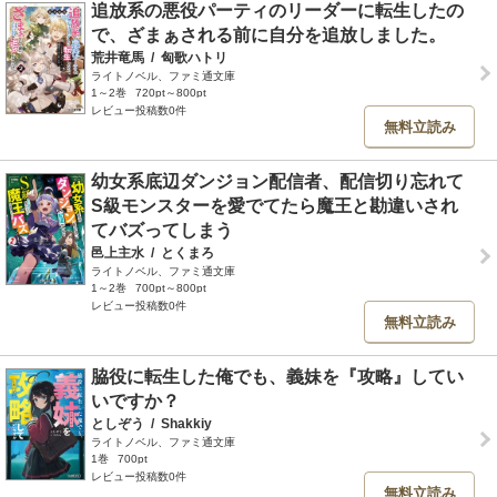
追放系の悪役パーティのリーダーに転生したの
で、ざまぁされる前に自分を追放しました。
荒井竜馬
/
匈歌ハトリ
ライトノベル、ファミ通文庫
1～2巻
720pt～800pt
レビュー投稿数0件
無料立読み
幼女系底辺ダンジョン配信者、配信切り忘れて
S級モンスターを愛でてたら魔王と勘違いされ
てバズってしまう
邑上主水
/
とくまろ
ライトノベル、ファミ通文庫
1～2巻
700pt～800pt
レビュー投稿数0件
無料立読み
脇役に転生した俺でも、義妹を『攻略』してい
いですか？
としぞう
/
Shakkiy
ライトノベル、ファミ通文庫
1巻
700pt
レビュー投稿数0件
無料立読み