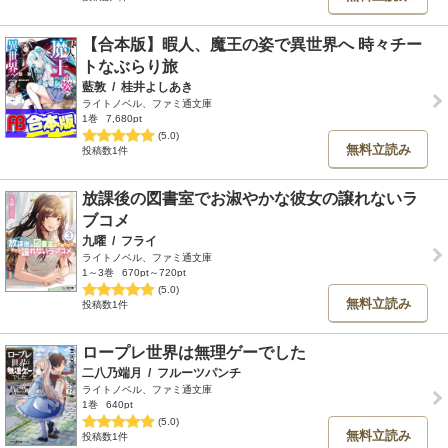
【合本版】暇人、魔王の姿で異世界へ 時々チー
トなぶらり旅
藍敦
/
桂井よしあき
ライトノベル、ファミ通文庫
1巻
7,680pt
(5.0)
無料立読み
投稿数1件
放課後の図書室でお淑やかな彼女の譲れないラ
ブコメ
九曜
/
フライ
ライトノベル、ファミ通文庫
1～3巻
670pt～720pt
(5.0)
無料立読み
投稿数1件
ロープレ世界は無理ゲーでした
二八乃端月
/
フルーツパンチ
ライトノベル、ファミ通文庫
1巻
640pt
(5.0)
無料立読み
投稿数1件