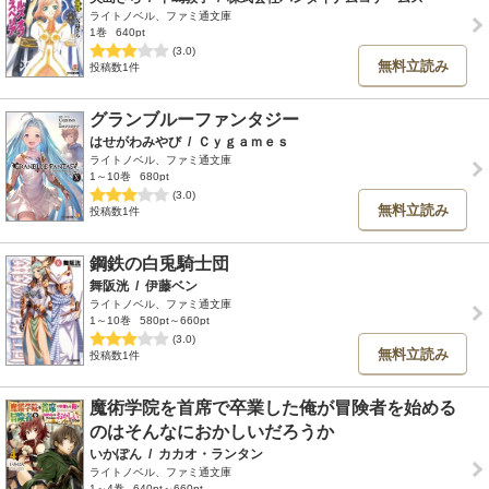
ライトノベル、ファミ通文庫
1巻
640pt
(3.0)
無料立読み
投稿数1件
グランブルーファンタジー
はせがわみやび
/
Ｃｙｇａｍｅｓ
ライトノベル、ファミ通文庫
1～10巻
680pt
(3.0)
無料立読み
投稿数1件
鋼鉄の白兎騎士団
舞阪洸
/
伊藤ベン
ライトノベル、ファミ通文庫
1～10巻
580pt～660pt
(3.0)
無料立読み
投稿数1件
魔術学院を首席で卒業した俺が冒険者を始める
のはそんなにおかしいだろうか
いかぽん
/
カカオ・ランタン
ライトノベル、ファミ通文庫
1～4巻
640pt～660pt