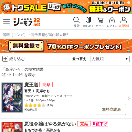
検索
はじめて
カート
ログイン
会員登録
漫画（マンガ）・電子書籍が国内最大級!!
絞り込む
並べ替え:
「高岸かも」の検索結果
4件中 1～4件を表示
魔王道
寒天
/
高岸かも
少年マンガ、角川コミックス･エース
1～3巻
640pt～680pt
(4.0)
無料立読み
投稿数1件
悪役令嬢はやる気がない
もちづき裕
/
高岸かも