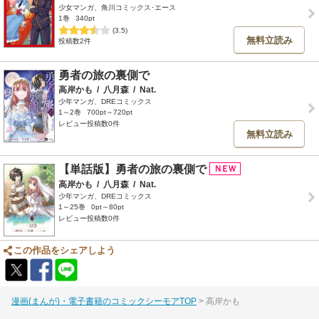
少女マンガ、角川コミックス･エース
1巻
340pt
(3.5)
無料立読み
投稿数2件
勇者の旅の裏側で
高岸かも
/
八月森
/
Nat.
少年マンガ、DREコミックス
1～2巻
700pt～720pt
レビュー投稿数0件
無料立読み
【単話版】勇者の旅の裏側で
高岸かも
/
八月森
/
Nat.
少年マンガ、DREコミックス
1～25巻
0pt～80pt
レビュー投稿数0件
この作品をシェアしよう
漫画(まんが)・電子書籍のコミックシーモアTOP
高岸かも