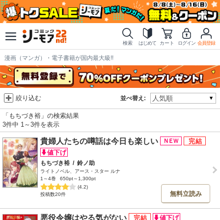
検索
はじめて
カート
ログイン
会員登録
漫画（マンガ）・電子書籍が国内最大級!!
絞り込む
並べ替え:
「もちづき裕」の検索結果
3件中 1～3件を表示
貴婦人たちの噂話は今日も楽しい
もちづき裕
/
鈴ノ助
ライトノベル、アース・スター ルナ
1～4巻
650pt～1,300pt
(4.2)
無料立読み
投稿数20件
悪役令嬢はやる気がない