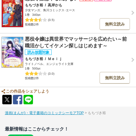
もちづき裕
/
高岸かも
少女マンガ、角川コミックス･エース
1巻
340pt
(3.5)
無料立読み
投稿数2件
悪役令嬢は異世界でマッサージを広めたい～前
職活かしてイケメン探しはじめます～
もちづき裕
/
Ｍｅｉｊ
ライトノベル、エンジェライト文庫
1巻
500pt
(3.0)
無料立読み
投稿数2件
この作品をシェアしよう
漫画(まんが)・電子書籍のコミックシーモアTOP
もちづき裕
最新情報はここからチェック！